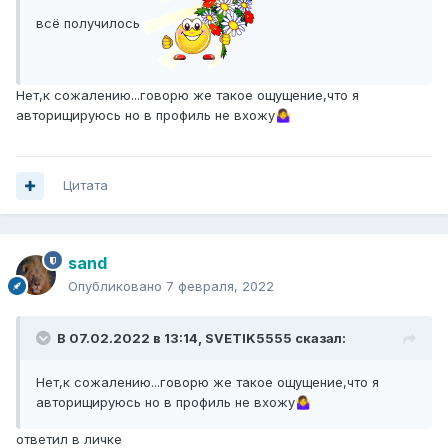
всё получилось
Нет,к сожалению...говорю же такое ощущение,что я
авторищируюсь но в профиль не вхожу
🤷‍♀️
Цитата
sand
Опубликовано
7 февраля, 2022
В 07.02.2022 в 13:14,
SVETIK5555
сказал:
Нет,к сожалению...говорю же такое ощущение,что я
авторищируюсь но в профиль не вхожу
🤷‍♀️
ответил в личке