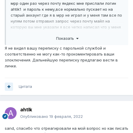
мрр один раз через почту яндекс мне прислали логин
ahtik1 и пароль к нему,все нормально пускает но на
старый аккаунт где я в мрр не играл и у меня там все по
нулям потом отправил запрос через почту майл на
которую вы мне указали я все четко написал что у меня
в мрр и на форуме один ник ahtik без 1, и у меня там
Показать
седьмой разряд и что у меня нет столько времени что бы
играть с нуля.Администрация опять мне отправила логин
Я не видел вашу переписку с парольной службой и
под ником ahtik1 с измененым паролем результат тот
соответственно не могу как-то прокоментировать ваши
же,объясни пожалуйста как можно грамотно написать и
злоключения. Дальнейшую переписку предлагаю вести в
объяснить что нужен пароль под ником ahtik а не под
личке.
ником ahtik1,и неужели нельзя увидеть что ники разные и
разряд в одном нуль а в другом разряд седьмой и денег
игровых на счету 5000000,помоги пожалуйста советом
неужели опять начинать с нуля столько времени ушло
Цитата
пока дошел до седьмого разряда.
ahtlk
Опубликовано
19 февраля, 2022
sand, спасибо что отреагировали на мой вопрос но как писать