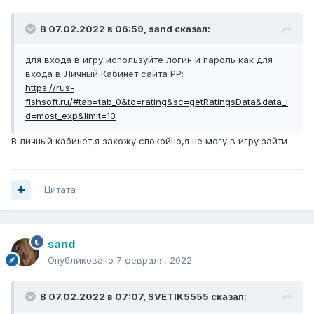
В 07.02.2022 в 06:59,
sand
сказал:
для входа в игру используйте логин и пароль как для
входа в Личный Кабинет сайта РР:
https://rus-
fishsoft.ru/#tab=tab_0&to=rating&sc=getRatingsData&data_i
d=most_exp&limit=10
В личный кабинет,я захожу спокойно,я не могу в игру зайти
Цитата
sand
Опубликовано
7 февраля, 2022
В 07.02.2022 в 07:07,
SVETIK5555
сказал: