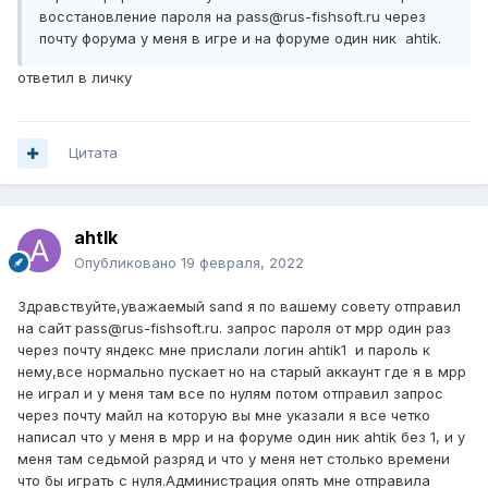
восстановление пароля на pass@rus-fishsoft.ru через
почту форума у меня в игре и на форуме один ник ahtik.
ответил в личку
Цитата
ahtlk
Опубликовано
19 февраля, 2022
Здравствуйте,уважаемый sand я по вашему совету отправил
на сайт pass@rus-fishsoft.ru. запрос пароля от мрр один раз
через почту яндекс мне прислали логин ahtik1 и пароль к
нему,все нормально пускает но на старый аккаунт где я в мрр
не играл и у меня там все по нулям потом отправил запрос
через почту майл на которую вы мне указали я все четко
написал что у меня в мрр и на форуме один ник ahtik без 1, и у
меня там седьмой разряд и что у меня нет столько времени
что бы играть с нуля.Администрация опять мне отправила