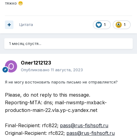
тяжко
😁
Цитата
1
1
1 месяц спустя...
Олег1212123
Опубликовано
11 августа, 2023
Я не могу востоновить пароль письмо не отправляется?
Please, do not reply to this message.
Reporting-MTA: dns; mail-nwsmtp-mxback-
production-main-22.vla.yp-c.yandex.net
Final-Recipient: rfc822;
pass@rus-fishsoft.ru
Original-Recipient: rfc822;
pass@rus-fishsoft.ru