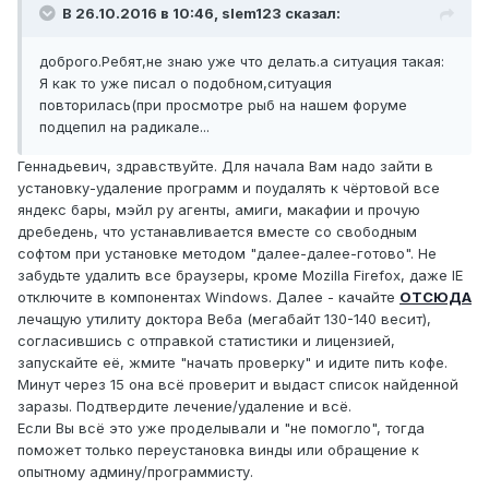
В 26.10.2016 в 10:46, slem123 сказал:
доброго.Ребят,не знаю уже что делать.а ситуация такая:
Я как то уже писал о подобном,ситуация
повторилась(при просмотре рыб на нашем форуме
подцепил на радикале...
Геннадьевич, здравствуйте. Для начала Вам надо зайти в
установку-удаление программ и поудалять к чёртовой все
яндекс бары, мэйл ру агенты, амиги, макафии и прочую
дребедень, что устанавливается вместе со свободным
софтом при установке методом "далее-далее-готово". Не
забудьте удалить все браузеры, кроме Mozilla Firefox, даже IE
отключите в компонентах Windows. Далее - качайте
ОТСЮДА
лечащую утилиту доктора Веба (мегабайт 130-140 весит),
согласившись с отправкой статистики и лицензией,
запускайте её, жмите "начать проверку" и идите пить кофе.
Минут через 15 она всё проверит и выдаст список найденной
заразы. Подтвердите лечение/удаление и всё.
Если Вы всё это уже проделывали и "не помогло", тогда
поможет только переустановка винды или обращение к
опытному админу/программисту.