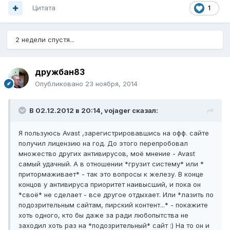
Цитата
1
2 недели спустя...
дружбан83
Опубликовано
23 ноября, 2014
В 02.12.2012 в 20:14, vojager сказал:
Я пользуюсь Avast ,зарегистрировавшись на офф. сайте
получил лицензию на год. До этого перепробовал
множество других антивирусов, моё мнение - Avast
самый удачный. А в отношении *грузит систему* или *
притормаживает* - так это вопросы к железу. В конце
концов у антивируса приоритет наивысший, и пока он
*своё* не сделает - все другое отдыхает. Или *лазить по
подозрительным сайтам, пирский контент...* - покажите
хоть одного, кто бы даже за ради любопытства не
заходил хоть раз на *подозрительный* сайт :) На то он и