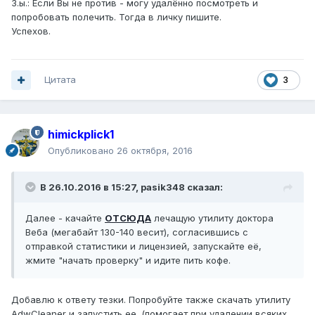
З.ы.: Если Вы не против - могу удалённо посмотреть и
попробовать полечить. Тогда в личку пишите.
Успехов.
Цитата
3
himickplick1
Опубликовано
26 октября, 2016
В 26.10.2016 в 15:27, pasik348 сказал:
Далее - качайте
ОТСЮДА
лечащую утилиту доктора
Веба (мегабайт 130-140 весит), согласившись с
отправкой статистики и лицензией, запускайте её,
жмите "начать проверку" и идите пить кофе.
Добавлю к ответу тезки. Попробуйте также скачать утилиту
AdwCleaner и запустить ее. (помогает при удалении всяких