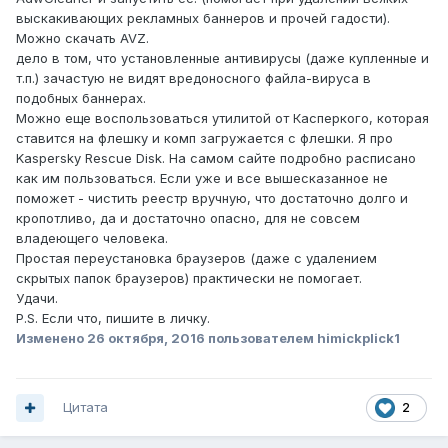
выскакивающих рекламных баннеров и прочей гадости).
Можно скачать AVZ.
дело в том, что установленные антивирусы (даже купленные и
т.п.) зачастую не видят вредоносного файла-вируса в
подобных баннерах.
Можно еще воспользоваться утилитой от Касперкого, которая
ставится на флешку и комп загружается с флешки. Я про
Kaspersky Rescue Disk. На самом сайте подробно расписано
как им пользоваться. Если уже и все вышесказанное не
поможет - чистить реестр вручную, что достаточно долго и
кропотливо, да и достаточно опасно, для не совсем
владеющего человека.
Простая переустановка браузеров (даже с удалением
скрытых папок браузеров) практически не помогает.
Удачи.
P.S. Если что, пишите в личку.
Изменено
26 октября, 2016
пользователем himickplick1
Цитата
2