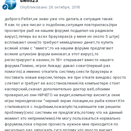
slem123
Опубликовано
26 октября, 2016
доброго.Ребят,не знаю уже что делать.а ситуация такая:
Я как то уже писал о подобном,ситуация повторилась(при
просмотре рыб на нашем форуме подцепил на радикале
вирус),теперь во всех браузерах(а у меня их около 5 штук)
всплывают окна(то требуют немедленно денет,то купить
всякий хлам с "амиго",то на нашем форуме предлагают
всякие штуки(не форум виноват,а этот вирус),то
регистрируют в казино,то 18+ открывает вместо нашего
форума.Помню, игрок Аквадс давал совет(первый раз
помогло).а именно откатить систему.снести браузеры и
поставить новые версии,теперь же при откате виндовс просто
слетает и требует ее восстановления.На компьютере стоит
касперский,скачал дополнительно доктор веб,обоими
проверил,но они НИЧЕГО не видят,компьютер виснет,в окне
игры периодически "черный экран локации,но рыба клюет.Кто
сталкивался с подобным,пожалуйста,напишите как решили
проблему(снос системы не предлагать,потому что на данный
момент это неприемлемо).Не могу пользоваться нормально
форумом,пока открою прочесть нужное мне приходится по
несколько раз запускать гугл,потому что просто виснет