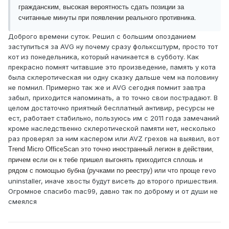
гражданским, высокая вероятность сдать позиции за
считанные минуты при появлении реального противника.
Доброго времени суток. Решил с большим опозданием
заступиться за AVG ну почему сразу фольксштурм, просто тот
кот из понедельника, который начинается в субботу. Как
прекрасно помнят читавшие это произведение, память у кота
была склеротическая ни одну сказку дальше чем на половину
не помнил. Примерно так же и AVG сегодня помнит завтра
забыл, приходится напоминать, а то точно свои пострадают. В
целом достаточно приятный бесплатный антивир, ресурсы не
ест, работает стабильно, пользуюсь им с 2011 года замечаний
кроме наследственно склеротической памяти нет, несколько
раз проверял за ним каспером или AVZ грехов на выявил, вот
Trend Micro OfficeScan это точно иностранный легион в действии,
причем если он к тебе пришел выгонять приходится сплошь и
revo
рядом с помощью бубна (ручками по реестру) или что проще
uninstaller, иначе хвосты будут висеть до второго пришествия.
Огромное спасибо mac99, давно так по доброму и от души не
смеялся