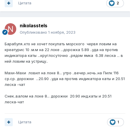
Цитата
2
nikolasstels
Опубликовано
1 ноября, 2023
Барабуля..кто не хочет покупать морского червя ловим на
креатурис 10 .м.м на 22 локе ...дорожка 5.89 ..уда на против
индикатора каты ...круглосуточно ..рядом ямка 6.38 леска ... в
ней ловим на устрицу..
Махи-Махи ловил на локе 8... утро ..вечер..ночь..на Пилк 116
ср.ср. дорожки ...20.90 ..уда на против индикатора каты и 20.51
леска -чат
Снек..валом на локе 8... дорожки 20.90 инд.каты и 20.51
леска-чат
Цитата
1