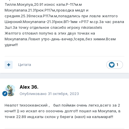
Тилле.Мокулуа,20.91 износ каты.Р-117м.м
Мокупапапа.21.31рюк.Р117м,проводка медл и
средняя.25.39леска.Р117м.м,попадались при ловле желтого
Широкий.Мокупапапа-21.31рюк.ВП-1мм +Р117 м.ср.За час реала
3шт.За точку отдельное спасибо игроку nikolasstels
Желтого отловил попутно в этих двух точках на
Мокупапапа.Ловил утро-день-вечер,1серв,без химии.Всем
удачи!!!
Цитата
1
Alex 36.
Опубликовано
31 октября, 2023
Неалот тихоокеанский , был пойман очень легко,всего за 2
ночи!!! )) но искал его оооочень долго!!! пошел на Мокупапа, в
точке 22.89 инд.каты склон у берега (нахл) на кальмара!!!