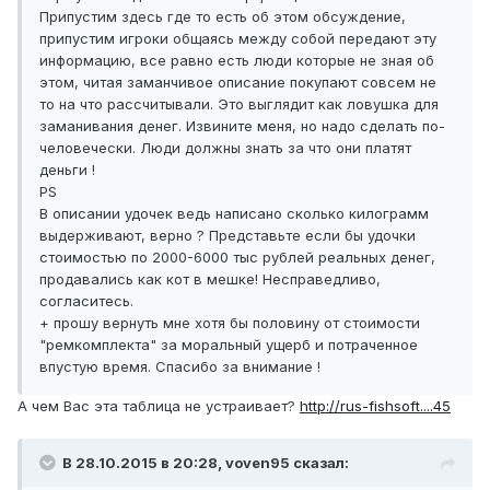
Припустим здесь где то есть об этом обсуждение,
припустим игроки общаясь между собой передают эту
информацию, все равно есть люди которые не зная об
этом, читая заманчивое описание покупают совсем не
то на что рассчитывали. Это выглядит как ловушка для
заманивания денег. Извините меня, но надо сделать по-
человечески. Люди должны знать за что они платят
деньги !
PS
В описании удочек ведь написано сколько килограмм
выдерживают, верно ? Представьте если бы удочки
стоимостью по 2000-6000 тыс рублей реальных денег,
продавались как кот в мешке! Несправедливо,
согласитесь.
+ прошу вернуть мне хотя бы половину от стоимости
"ремкомплекта" за моральный ущерб и потраченное
впустую время. Спасибо за внимание !
А чем Вас эта таблица не устраивает?
http://rus-fishsoft....45
В 28.10.2015 в 20:28, voven95 сказал: