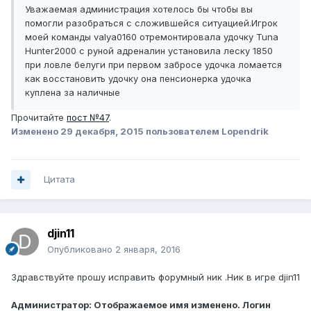
Уважаемая администрация хотелось бы чтобы вы
помогли разобраться с сложившейся ситуацией.Игрок
моей команды valya0160 отремонтировала удочку Tuna
Hunter2000 c руной адреналин установила леску 1850
при ловле белуги при первом забросе удочка ломается
как восстановить удочку она пенсионерка удочка
куплена за наличные
Прочитайте
пост №47
.
Изменено
29 декабря, 2015
пользователем Lopendrik
Цитата
djin11
Опубликовано
2 января, 2016
Здравствуйте прошу исправить форумный ник .Ник в игре djin11
Администратор: Отображаемое имя изменено. Логин