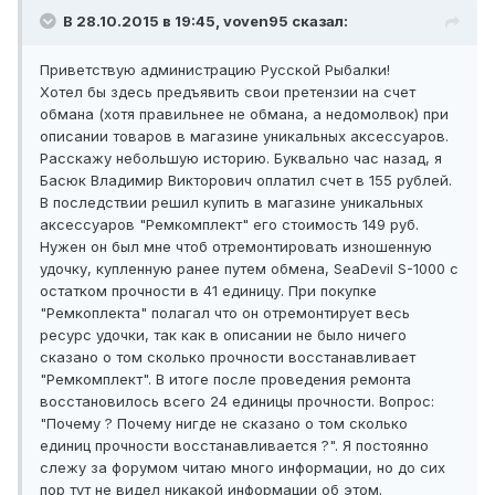
В 28.10.2015 в 19:45, voven95 сказал:
Приветствую администрацию Русской Рыбалки!
Хотел бы здесь предъявить свои претензии на счет
обмана (хотя правильнее не обмана, а недомолвок) при
описании товаров в магазине уникальных аксессуаров.
Расскажу небольшую историю. Буквально час назад, я
Басюк Владимир Викторович оплатил счет в 155 рублей.
В последствии решил купить в магазине уникальных
аксессуаров "Ремкомплект" его стоимость 149 руб.
Нужен он был мне чтоб отремонтировать изношенную
удочку, купленную ранее путем обмена, SeaDevil S-1000 с
остатком прочности в 41 единицу. При покупке
"Ремкоплекта" полагал что он отремонтирует весь
ресурс удочки, так как в описании не было ничего
сказано о том сколько прочности восстанавливает
"Ремкомплект". В итоге после проведения ремонта
восстановилось всего 24 единицы прочности. Вопрос:
"Почему ? Почему нигде не сказано о том сколько
единиц прочности восстанавливается ?". Я постоянно
слежу за форумом читаю много информации, но до сих
пор тут не видел никакой информации об этом.