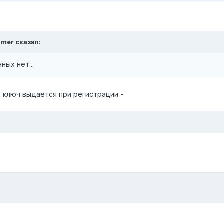
amer
сказал:
ных нет...
й ключ выдается при регистрации -