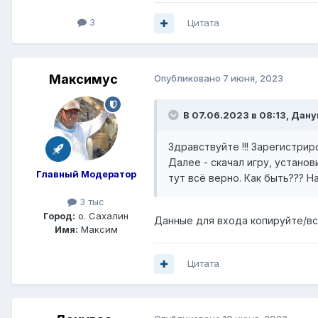
3
Цитата
Максимус
Опубликовано
7 июня, 2023
В 07.06.2023 в 08:13,
Дану
Здравствуйте !!! Зарегистри
Далее - скачал игру, установ
Главный Модератор
тут всё верно. Как быть??? 
3 тыс
Город:
о. Сахалин
Данные для входа копируйте/вст
Имя:
Максим
Цитата