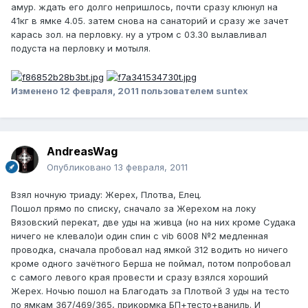
амур. ждать его долго непришлось, почти сразу клюнул на
41кг в ямке 4.05. затем снова на санаторий и сразу же зачет
карась зол. на перловку. ну а утром с 03.30 вылавливал
подуста на перловку и мотыля.
Изменено
12 февраля, 2011
пользователем suntex
AndreasWag
Опубликовано
13 февраля, 2011
Взял ночную триаду: Жерех, Плотва, Елец.
Пошол прямо по списку, сначало за Жерехом на локу
Вязовский перекат, две уды на живца (но на них кроме Судака
ничего не клевало)и один спин с vib 6008 №2 медленная
проводка, сначала пробовал над ямкой 312 водить но ничего
кроме одного зачётного Берша не поймал, потом попробовал
с самого левого края провести и сразу взялся хороший
Жерех. Ночью пошол на Благодать за Плотвой 3 уды на тесто
по ямкам 367/469/365, прикормка БП+тесто+ваниль. И