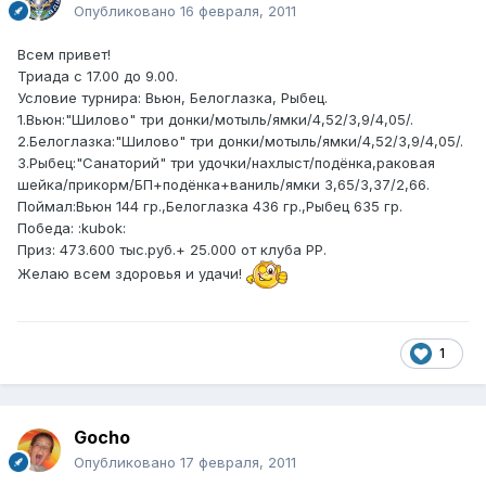
Опубликовано
16 февраля, 2011
Всем привет!
Триада с 17.00 до 9.00.
Условие турнира: Вьюн, Белоглазка, Рыбец.
1.Вьюн:"Шилово" три донки/мотыль/ямки/4,52/3,9/4,05/.
2.Белоглазка:"Шилово" три донки/мотыль/ямки/4,52/3,9/4,05/.
3.Рыбец:"Санаторий" три удочки/нахлыст/подёнка,раковая
шейка/прикорм/БП+подёнка+ваниль/ямки 3,65/3,37/2,66.
Поймал:Вьюн 144 гр.,Белоглазка 436 гр.,Рыбец 635 гр.
Победа: :kubok:
Приз: 473.600 тыс.руб.+ 25.000 от клуба РР.
Желаю всем здоровья и удачи!
1
Gocho
Опубликовано
17 февраля, 2011