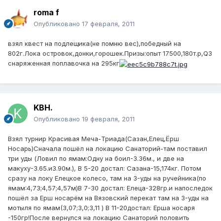
roma f
Опубликовано
17 февраля, 2011
взял квест на подлещика(не помню вес),победный на
802г.Лока островок,донки,горошек.Призы:опыт 17500,180т.р,Q3
снаряженная поплавочка на 295кг
KBH.
Опубликовано
19 февраля, 2011
Взял турнир Красивая Меча-Триада(Сазан,Елец,Ёрш
Носарь)Сначала пошёл на локацию Санаторий-там поставил
три уды (Ловил по ямам:Одну на боил-3.36м., и две на
макуху-3.65.и3.90м.), В 5-20 достал: Сазана-15,174кг. Потом
сразу на локу Елецкое колесо, там на 3-уды на ручейника(по
ямам:4,73;4,57;4,57м)В 7-30 достал: Елеца-328гр.и напоследок
пошёл за Ерш носарём на Вязовский перекат там на 3-уды на
мотыля по ямам(3,07;3,0;3,11 ) В 11-20достал: Ерша носаря
-150гр!После вернулся на локацию Санаторий половить