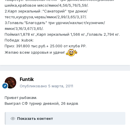
шейка,крабовое мясо/ямки/4,56/5,76/5,59/.
2.Карп зеркальный :"Санаторий" три донки/
тесто,кукуруза,червь/ямки/2,99/3,65/3,37/.
3.Голавль:"Благодать" три удочки/нахлыст/кузнечик/
ямки/3,16/3,67/3,65/.
Поймал:1,878 кг.,Карп зеркальный 1,566 кг.,Голавль 2,794 кг.
Победа: :kubok:
Приз: 391.800 тыс.руб.+ 25.000 от клуба РР.
Желаю всем здоровья и удачи!
Funtik
Опубликовано
5 марта, 2011
Привет рыбакам.
Выиграл СФ турнир дневной, 26 видов
Показать контент