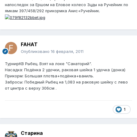
напоследок за Ершом на Еловое колесо 3цды на Ручейник по
ямкам 397/458/292 прикормка Анис+Ручейник.
FAHAT
Опубликовано
16 февраля, 2011
ТурнирКВ Рыбец. Взят на локе "Санаторий".
Насадка: Подёнка 2 удочки, раковая шейка 1 удочка (донка)
Прикорм: Большая плотва+подёнка+ваниль.
Забросы: Победный Рыбец на 1,083 на раковую шейку с лево
от центра с верху 306см .
1
Старина