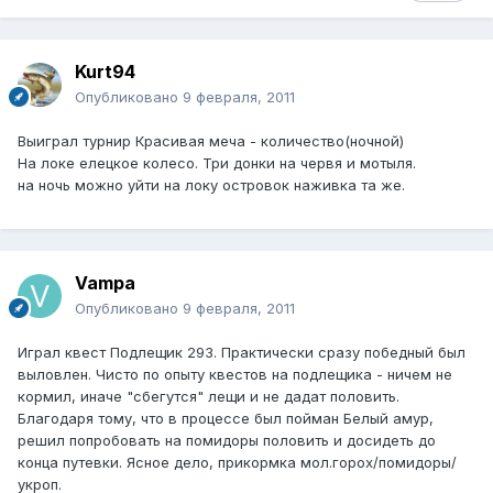
Kurt94
Опубликовано
9 февраля, 2011
Выиграл турнир Красивая меча - количество(ночной)
На локе елецкое колесо. Три донки на червя и мотыля.
на ночь можно уйти на локу островок наживка та же.
Vampa
Опубликовано
9 февраля, 2011
Играл квест Подлещик 293. Практически сразу победный был
выловлен. Чисто по опыту квестов на подлещика - ничем не
кормил, иначе "сбегутся" лещи и не дадат половить.
Благодаря тому, что в процессе был пойман Белый амур,
решил попробовать на помидоры половить и досидеть до
конца путевки. Ясное дело, прикормка мол.горох/помидоры/
укроп.