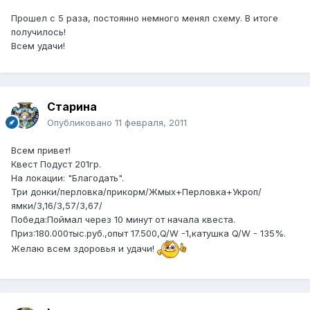
Прошел с 5 раза, постоянно немного менял схему. В итоге
получилось!
Всем удачи!
Старина
Опубликовано
11 февраля, 2011
Всем привет!
Квест Подуст 201гр.
На локации: "Благодать".
Три донки/перловка/прикорм/Жмых+Перловка+Укроп/
ямки/3,16/3,57/3,67/
Победа:Поймал через 10 минут от начала квеста.
Приз:180.000тыс.руб.,опыт 17.500,Q/W -1,катушка Q/W - 135%.
Желаю всем здоровья и удачи!