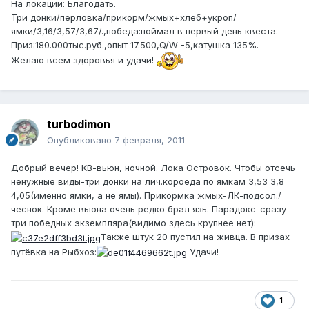
На локации: Благодать.
Три донки/перловка/прикорм/жмых+хлеб+укроп/
ямки/3,16/3,57/3,67/.,победа:поймал в первый день квеста.
Приз:180.000тыс.руб.,опыт 17.500,Q/W -5,катушка 135%.
Желаю всем здоровья и удачи!
turbodimon
Опубликовано
7 февраля, 2011
Добрый вечер! КВ-вьюн, ночной. Лока Островок. Чтобы отсечь
ненужные виды-три донки на лич.короеда по ямкам 3,53 3,8
4,05(именно ямки, а не ямы). Прикормка жмых-ЛК-подсол./
чеснок. Кроме вьюна очень редко брал язь. Парадокс-сразу
три победных экземпляра(видимо здесь крупнее нет):
Также штук 20 пустил на живца. В призах
путёвка на Рыбхоз:
Удачи!
1