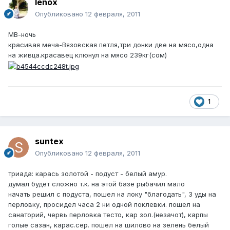
lenox
Опубликовано
12 февраля, 2011
МВ-ночь
красивая меча-Вязовская петля,три донки две на мясо,одна
на живца.красавец клюнул на мясо 239кг(сом)
1
suntex
Опубликовано
12 февраля, 2011
триада: карась золотой - подуст - белый амур.
думал будет сложно т.к. на этой базе рыбачил мало
начать решил с подуста, пошел на локу "благодать", 3 уды на
перловку, просидел часа 2 ни одной поклевки. пошел на
санаторий, червь перловка тесто, кар зол.(незачот), карпы
голые сазан, карас.сер. пошел на шилово на зелень белый