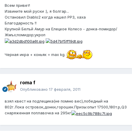
Всем привет!
Извините мой руски :), я болгар...
Остановил Diablo2 когда нашел РР3, хаха
Благодарность !!
Крупной Белъй Амур на Елецкое Колесо - донка-помидор/
Жмъх;помидор;укроп
Черная икра + коньяк = max kg.
roma f
Опубликовано
17 февраля, 2011
взял квест на подлещика(не помню вес),победный на
802г.Лока островок,донки,горошек.Призы:опыт 17500,180т.р,Q3
снаряженная поплавочка на 295кг