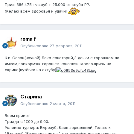
Приз: 386.475 тыс.руб.+ 25.000 от клуба РР.
Желаю всем здоровья и удачи!
roma f
Опубликовано
27 февраля, 2011
К.в-Сазан(ночной).Лока санаторий,3 донки с горошком по
ямкам,прикорм:кк-горошек-коноплян. масло.призы на
скрине(путёвка на ахтубу)
Старина
Опубликовано
2 марта, 2011
Всем привет!
Триада с 17.00 до 9.00.
Условие турнира: Вырезуб, Карп зеркальный, Голавль.
1.Вырезуб:"Вязовская петля" три донки/моллюск,раковая