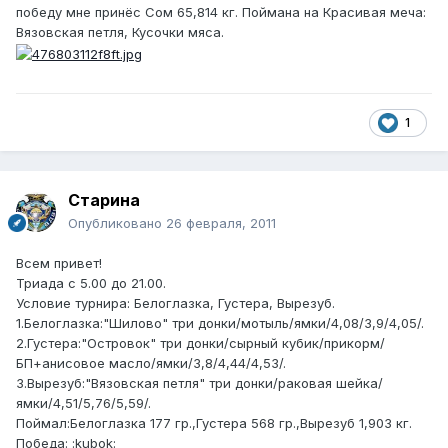
победу мне принёс Сом 65,814 кг. Поймана на Красивая меча:
Вязовская петля, Кусочки мяса.
1
Старина
Опубликовано
26 февраля, 2011
Всем привет!
Триада с 5.00 до 21.00.
Условие турнира: Белоглазка, Густера, Вырезуб.
1.Белоглазка:"Шилово" три донки/мотыль/ямки/4,08/3,9/4,05/.
2.Густера:"Островок" три донки/сырный кубик/прикорм/
БП+анисовое масло/ямки/3,8/4,44/4,53/.
3.Вырезуб:"Вязовская петля" три донки/раковая шейка/
ямки/4,51/5,76/5,59/.
Поймал:Белоглазка 177 гр.,Густера 568 гр.,Вырезуб 1,903 кг.
Победа: :kubok: