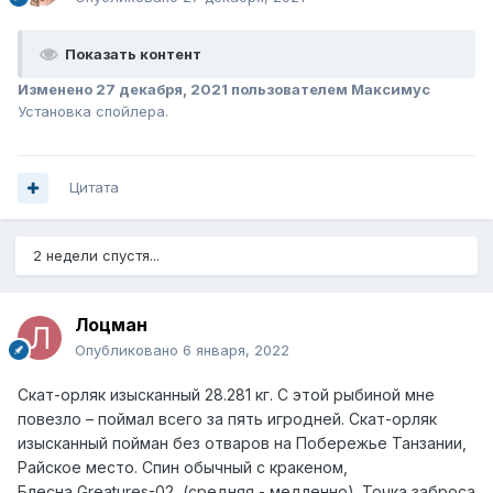
Показать контент
Изменено
27 декабря, 2021
пользователем Максимус
Установка спойлера.
Цитата
2 недели спустя...
Лоцман
Опубликовано
6 января, 2022
Скат-орляк изысканный 28.281 кг. С этой рыбиной мне
повезло – поймал всего за пять игродней. Скат-орляк
изысканный пойман без отваров на Побережье Танзании,
Райское место. Спин обычный с кракеном,
Блесна
Greatures
-02
(средняя - медленно). Точка заброса