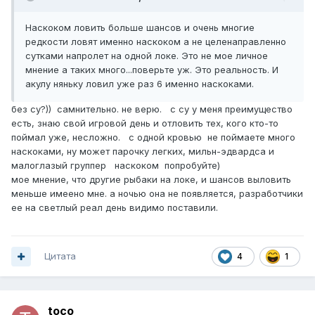
Наскоком ловить больше шансов и очень многие
редкости ловят именно наскоком а не целенаправленно
сутками напролет на одной локе. Это не мое личное
мнение а таких много...поверьте уж. Это реальность. И
акулу няньку ловил уже раз 6 именно наскоками.
без су?)) самнительно. не верю. с су у меня преимущество
есть, знаю свой игровой день и отловить тех, кого кто-то
поймал уже, несложно. с одной кровью не поймаете много
наскоками, ну может парочку легких, мильн-эдвардса и
малоглазый группер наскоком попробуйте)
мое мнение, что другие рыбаки на локе, и шансов выловить
меньше имеено мне. а ночью она не появляется, разработчики
ее на светлый реал день видимо поставили.
Цитата
4
1
toco