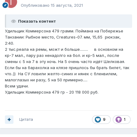
Опубликовано
15 августа, 2021
Показать контент
Удильщик Коммерсона 479 грамм. Поймана на Побережье
Танзании: Рыбное место, Creatures-07. мм, 15,65 рюкзак,
2:40.
2 тыс.реала на ремы, можт и больше......... в основном на
кр-7 мал., пару раз ненадолго на бол. и кр-5 мал., после
смены с 5 на 7 в эту ночь. На 5 очень часто идёт Шелковая.
Если бы на барахолка на клязе пришлось бы брать билет, так
что..)) На СУ ловили желто-синих и нянек с бленвилем,
малоглазых ни разу, 5 на 50 примерно.....
Всем удачи.
Удильщик Коммерсона 479 гр - 20 118 000 руб.
Цитата
9
1