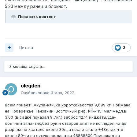
5.23 между ранец и блокнот.
Показать контент
Цитата
3
3 месяца спустя...
olegden
Опубликовано
3 мая, 2022
Всем привет ! Акула-нянька короткохвостая 9,699 кг. Поймана
на Побережье Танзании: Восточный риф, Pilk-115. мал.медл.в
3.00 (в садке показал 9,7кг.) заброс 12.14 инд.каты,уда-
обычный атлантик,без рун и отваров,опыт не поглядел,но до
разряда не хватало около 30л.,а после стало +48л.так что
около 80-ти на сухую,продана за 48888800.Приезжал за