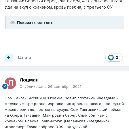
Танзании: Соленый берег, Pilk-112 б/м, 4.13 события, в 8-30.
Уда на акул с кракеном, кровь гребня, с третьего СУ.
Показать контент
Цитата
2
Лоцман
Опубликовано
26 сентября, 2021
Сом Танганьикский 861 грамм. Ловил плотными наездами -
месяца четыре реала, изредка пил кровь гладкого, последний
месяц ловил полностью на сухую. Сом Танганьикский пойман
на Озера Танзании, Мангровый берег. Спин обычный с
кракеном, Блесна
Foam
-
Brown
(маленькая - медленно)
игровечер. Точка заброса 3.99 над удочкой.