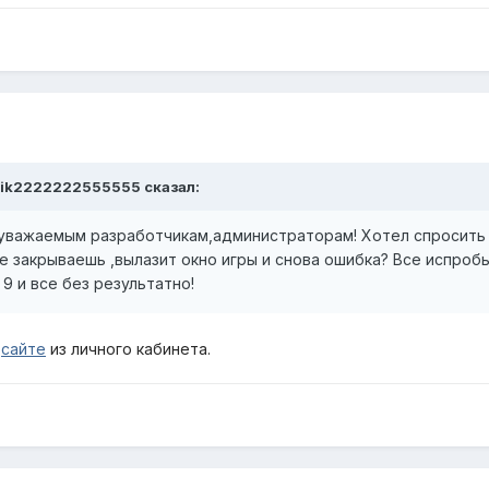
hik2222222555555
сказал:
,уважаемым разработчикам,администраторам! Хотел спросить 
 закрываешь ,вылазит окно игры и снова ошибка? Все испробы
 9 и все без результатно!
сайте
из личного кабинета.