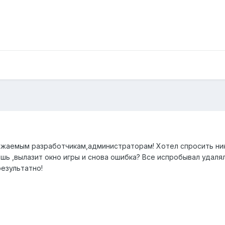
ажаемым разработчикам,администраторам! Хотел спросить ник
ь ,вылазит окно игры и снова ошибка? Все испробывал удалял 
результатно!