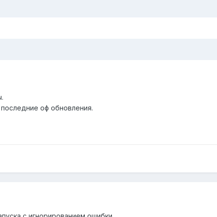
.
е последние оф обновления.
запуска с игнорированием ошибки