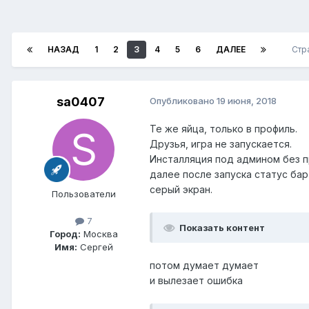
НАЗАД
1
2
3
4
5
6
ДАЛЕЕ
Стр
sa0407
Опубликовано
19 июня, 2018
Те же яйца, только в профиль.
Друзья, игра не запускается.
Инсталляция под админом без 
далее после запуска статус бар
серый экран.
Пользователи
7
Показать контент
Город:
Москва
Имя:
Сергей
потом думает думает
и вылезает ошибка