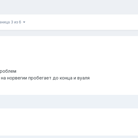
аница 3 из 6
проблем
 на норвегии пробегает до конца и вуаля