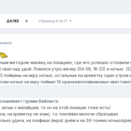
ДАЛЕЕ
Страница 6 из 17
енено)
ым методом: малаец на локациях, где его успешно отловили ко
03 свал над удой. Ловился утро-вечер (04-08, 18-23) и ночью (2
х 5 пойманы на икру ночью, остальные на креветку один утром 
точки ночью на икру поймал 14 оранжевоплавниковых квестово
оскакивает гурами Вейланта .
е затык с малайцем, то он на этой локации тоже есть)
на, на креветку не знаю, т.к. поклёвки мелочи сбрасывал.
олько удача, на локфиши (икра) днём и на 24-тоннки ночью(кре