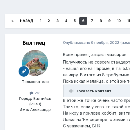
НАЗАД
1
2
3
4
5
6
7
8
9
10
11
Балтиец
Опубликовано
9 ноября, 2022
(изм
Всем привет, закрыл махсиров
Получилось не совсем стандартн
- нашел его на Пароме, в т.з. 5.
на икру. В итоге из 8 требуемы
Пока искал малайца, с этой же 
Пользователи
Показать контент
261
Город:
Балтийск
В этой же точке очень часто пр
(Pillau)
Так что, если у кого-то такой ж
Имя:
Александр
На икру в прилове хоббит, витти
Ловил на 1-м сервере, с химии т
С уважением, БНК.