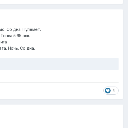
ью. Со дна. Пулемет.
Точка 5.65 алк.
нига
та. Ночь. Со дна.
4