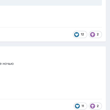
12
2
се ночью
11
2