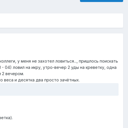
ллеги, у меня не захотел ловиться..., пришлось поискать
3 - 04) ловил на икру, утро-вечер 2 уды на креветку, одна
и 2 вечером.
го веса и десятка два просто зачётных.
ветка).