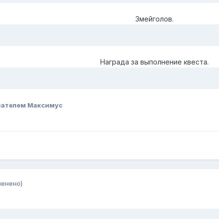
Змейголов.
Награда за выполнение квеста.
вателем Максимус
менено)