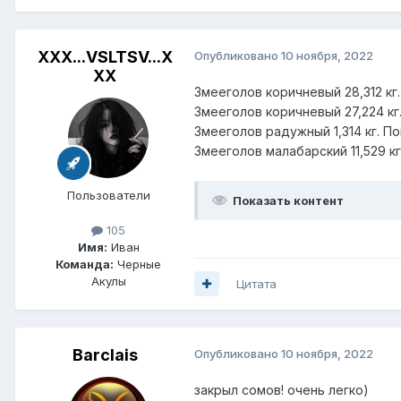
XXX...VSLTSV...X
Опубликовано
10 ноября, 2022
XX
Змееголов коричневый 28,312 кг
Змееголов коричневый 27,224 кг
Змееголов радужный 1,314 кг. По
Змееголов малабарский 11,529 кг
Пользователи
Показать контент
105
Имя:
Иван
Команда:
Черные
Акулы
Цитата
Barclais
Опубликовано
10 ноября, 2022
закрыл сомов! очень легко)