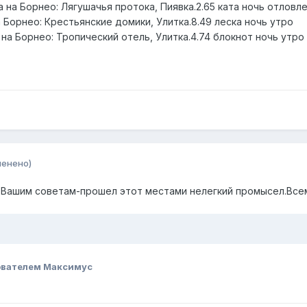
 на Борнео: Лягушачья протока, Пиявка.2.65 ката ночь отловле
а Борнео: Крестьянские домики, Улитка.8.49 леска ночь утро
на Борнео: Тропический отель, Улитка.4.74 блокнот ночь утро
менено)
ря Вашим советам-прошел этот местами нелегкий промысел.Вс
ователем Максимус