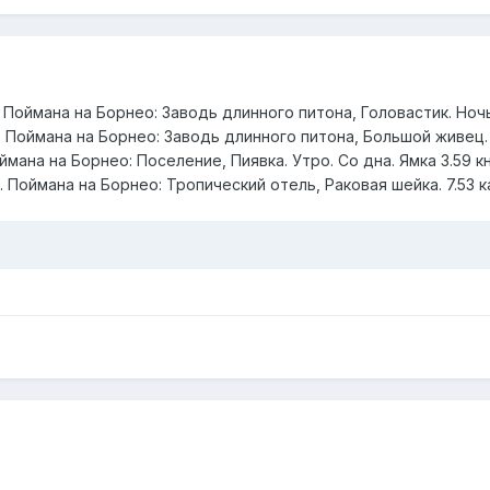
. Поймана на Борнео: Заводь длинного питона, Головастик. Ноч
. Поймана на Борнео: Заводь длинного питона, Большой живец. 
ймана на Борнео: Поселение, Пиявка. Утро. Со дна. Ямка 3.59 к
. Поймана на Борнео: Тропический отель, Раковая шейка. 7.53 ка