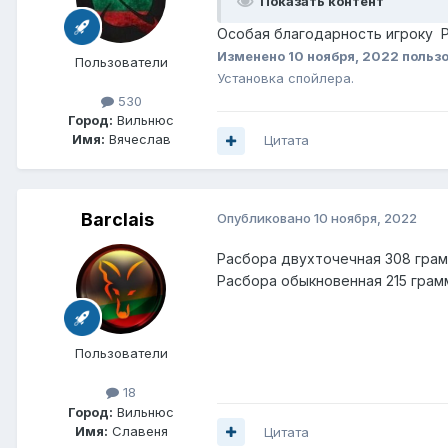
Показать контент
Особая благодарность игроку Phi
Изменено
10 ноября, 2022
польз
Пользователи
Установка спойлера.
530
Город:
Вильнюс
Имя:
Вячеслав
Цитата
Barclais
Опубликовано
10 ноября, 2022
Расбора двухточечная 308 грамм
Расбора обыкновенная 215 грамм
Пользователи
18
Город:
Вильнюс
Имя:
Славеня
Цитата