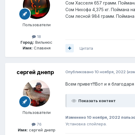
Сом Хасселя 657 грамм. Поймана
Сом Нихофа 4,375 кг. Поймана н
Сом лесной 984 грамм. Поймана 
Пользователи
18
Город:
Вильнюс
Имя:
Славеня
Цитата
сергей днепр
Опубликовано
10 ноября, 2022
(из
Всем привет!!!Вот и я благода
Показать контент
Пользователи
Изменено
10 ноября, 2022
польз
Установка спойлера.
76
Имя:
сергей днепр