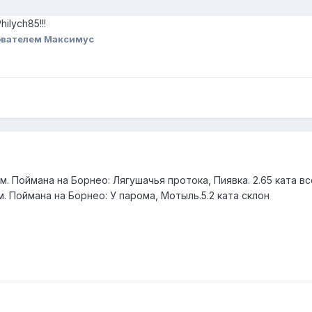
lych85!!!
ователем Максимус
. Поймана на Борнео: Лягушачья протока, Пиявка. 2.65 ката в
. Поймана на Борнео: У парома, Мотыль.5.2 ката склон