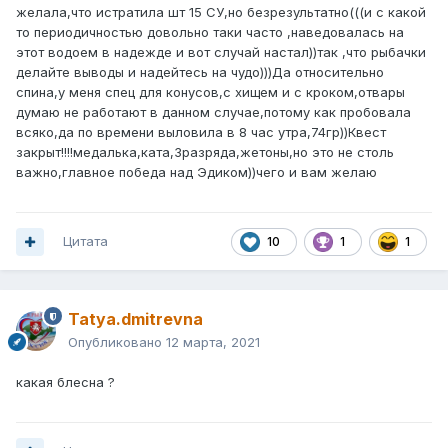
желала,что истратила шт 15 СУ,но безрезультатно(((и с какой
то периодичностью довольно таки часто ,наведовалась на
этот водоем в надежде и вот случай настал))так ,что рыбачки
делайте выводы и надейтесь на чудо)))Да относительно
спина,у меня спец для конусов,с хищем и с кроком,отвары
думаю не работают в данном случае,потому как пробовала
всяко,да по времени выловила в 8 час утра,74гр))Квест
закрыт!!!!медалька,ката,3разряда,жетоны,но это не столь
важно,главное победа над Эдиком))чего и вам желаю
Цитата
10
1
1
Tatya.dmitrevna
Опубликовано
12 марта, 2021
какая блесна ?