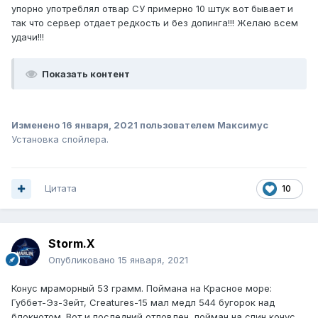
упорно употреблял отвар СУ примерно 10 штук вот бывает и
так что сервер отдает редкость и без допинга!!! Желаю всем
удачи!!!
Показать контент
Изменено
16 января, 2021
пользователем Максимус
Установка спойлера.
Цитата
10
Storm.X
Опубликовано
15 января, 2021
Конус мраморный 53 грамм. Поймана на Красное море:
Губбет-Эз-Зейт, Creatures-15 мал медл 544 бугорок над
блокнотом. Вот и последний отловлен, пойман на спин конус