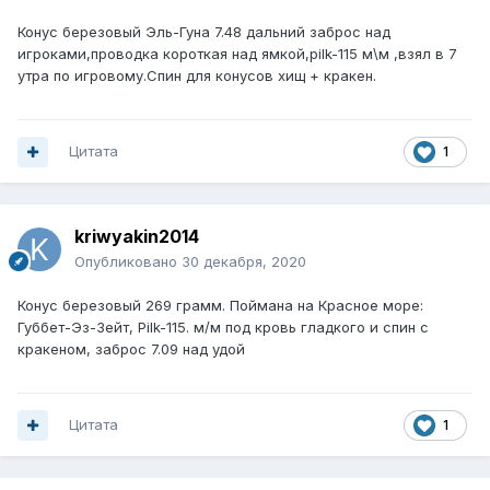
Конус березовый Эль-Гуна 7.48 дальний заброс над
игроками,проводка короткая над ямкой,pilk-115 м\м ,взял в 7
утра по игровому.Спин для конусов хищ + кракен.
Цитата
1
kriwyakin2014
Опубликовано
30 декабря, 2020
Конус березовый 269 грамм. Поймана на Красное море:
Губбет-Эз-Зейт, Pilk-115. м/м под кровь гладкого и спин с
кракеном, заброс 7.09 над удой
Цитата
1