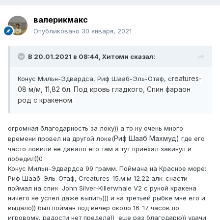
валерикмакс
Опубликовано
30 января, 2021
В 20.01.2021 в 08:44,
Хитоми
сказал:
reatures-
Конус Мильн-Эдвардса, Риф Шааб-Эль-Отаф, с
08 м/м, 11,82 бл. Под кровь гладкого, Спин фараон
род с кракеном.
огромная благодарность за локу)) а то ну очень много
Риф Шааб Махмуд)
времени провел на другой локе(
где его
часто ловили не давало его там а тут приехал закинул и
победил))0
Конус Мильн-Эдвардса 99 грамм. Поймана на Красное море:
Риф Шааб-Эль-Отаф, Creatures-15.м.м 12.22 алк-снасти
поймал на спин John Silver-Killerwhale V2 с руной кракена
ничего не успел даже выпить))) и на третьей рыбке мне его и
выдало)) был пойман под вечер около 16-17 часов по
игровому, радости нет предела)) еще раз благодарю)) удачи