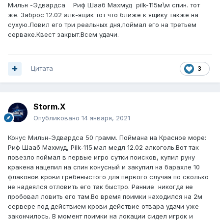
Мильн -Эдвардса Риф Шааб Махмуд pilk-115м\м спин. тот
же. Заброс 12.02 алк-ящик тот что ближе к ящику также на
сухую.Ловил его три реальных дня,поймал его на третьем
серваке.Квест закрыт.Всем удачи.
Цитата
3
Storm.X
Опубликовано
14 января, 2021
Конус Мильн-Эдвардса 50 грамм. Поймана на Красное море:
Риф Шааб Махмуд, Pilk-115.мал медл 12.02 алкоголь.Вот так
повезло поймал в первые игро сутки поисков, купил руну
кракена нацепил на спин конусный и закупил на барахле 10
флаконов крови гребеныстого для первого случая по сколько
не надеялся отловить его так быстро. Ранние никогда не
пробовал ловить его там.Во время поимки находился на 2м
сервере под действием крови действие отвара удачи уже
закончилось. В момент поимки на локации сидел игрок и