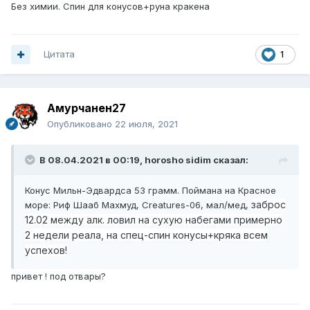
Без химии. Спин для конусов+руна кракена
Цитата
1
Амурчанен27
Опубликовано
22 июля, 2021
В 08.04.2021 в 00:19,
horosho sidim
сказал:
Конус Мильн-Эдвардса 53 грамм. Поймана на Красное
заброс
море: Риф Шааб Махмуд, Creatures-06, мал/мед,
12.02 между алк. ловил на сухую набегами примерно
2 недели реала, на спец-спин конусы+кряка всем
успехов!
привет ! под отвары?