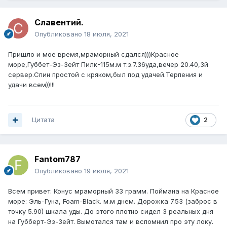
Славентий.
Опубликовано
18 июля, 2021
Пришло и мое время,мраморный сдался)))Красное
море,Губбет-Эз-Зейт Пилк-115м.м т.з.7.36уда,вечер 20.40,3й
сервер.Спин простой с кряком,был под удачей.Терпения и
удачи всем))!!!
Цитата
2
Fantom787
Опубликовано
19 июля, 2021
Всем привет. Конус мраморный 33 грамм. Поймана на Красное
море: Эль-Гуна, Foam-Black. м.м днем. Дорожка 7.53 (заброс в
точку 5.90) шкала уды. До этого плотно сидел 3 реальных дня
на Губберт-Эз-Зейт. Вымотался там и вспомнил про эту локу.