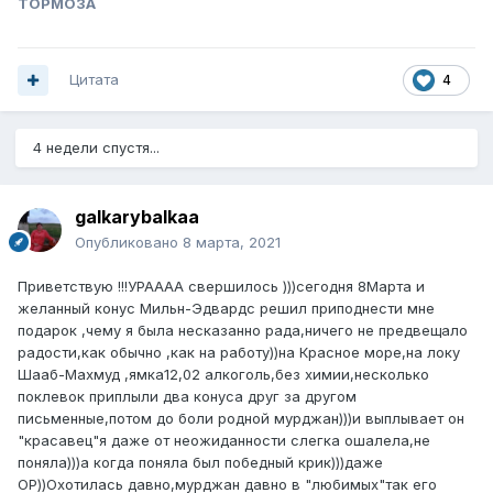
TOPMO3A
Цитата
4
4 недели спустя...
galkarybalkaa
Опубликовано
8 марта, 2021
Приветствую !!!УРАААА свершилось )))сегодня 8Марта и
желанный конус Мильн-Эдвардс решил приподнести мне
подарок ,чему я была несказанно рада,ничего не предвещало
радости,как обычно ,как на работу))на Красное море,на локу
Шааб-Махмуд ,ямка12,02 алкоголь,без химии,несколько
поклевок приплыли два конуса друг за другом
письменные,потом до боли родной мурджан)))и выплывает он
"красавец"я даже от неожиданности слегка ошалела,не
поняла)))а когда поняла был победный крик)))даже
ОР))Охотилась давно,мурджан давно в "любимых"так его