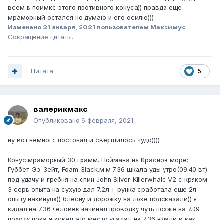
всем в поимке этого противного конуса)) правда еще
мраморный остался но думаю и его осилю)))
Изменено
31 января, 2021
пользователем Максимус
Сокращение цитаты.
Цитата
5
валерикмакс
Опубликовано
6 февраля, 2021
ну вот немного постонал и свершилось чудо))))
Конус мраморный 30 грамм. Поймана на Красное море:
Губбет-Эз-Зейт, Foam-Black.м.м 7.36 шкала уды утро(09.40 вт)
под удачу и гребня на спин John Silver-Killerwhale V2 с кряком
3 серв опыта на сухую дал 7.2л + рунка сработала еще 2л
опыту накинула)) блесну и дорожку на локе подсказали)) я
кидал на 7.36 человек начинал проводку чуть позже на 7.09
походу пока я искал это место угадал на 7.36 вдали и как