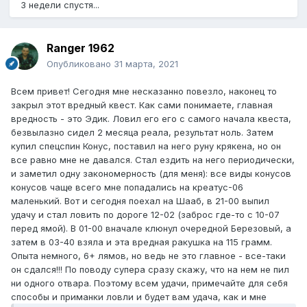
3 недели спустя...
Ranger 1962
Опубликовано
31 марта, 2021
Всем привет! Сегодня мне несказанно повезло, наконец то
закрыл этот вредный квест. Как сами понимаете, главная
вредность - это Эдик. Ловил его его с самого начала квеста,
безвылазно сидел 2 месяца реала, результат ноль. Затем
купил спецспин Конус, поставил на него руну крякена, но он
все равно мне не давался. Стал ездить на него периодически,
и заметил одну закономерность (для меня): все виды конусов
конусов чаще всего мне попадались на креатус-06
маленький. Вот и сегодня поехал на Шааб, в 21-00 выпил
удачу и стал ловить по дороге 12-02 (заброс где-то с 10-07
перед ямой). В 01-00 вначале клюнул очередной Березовый, а
затем в 03-40 взяла и эта вредная ракушка на 115 грамм.
Опыта немного, 6+ лямов, но ведь не это главное - все-таки
он сдался!!! По поводу супера сразу скажу, что на нем не пил
ни одного отвара. Поэтому всем удачи, примечайте для себя
способы и приманки ловли и будет вам удача, как и мне