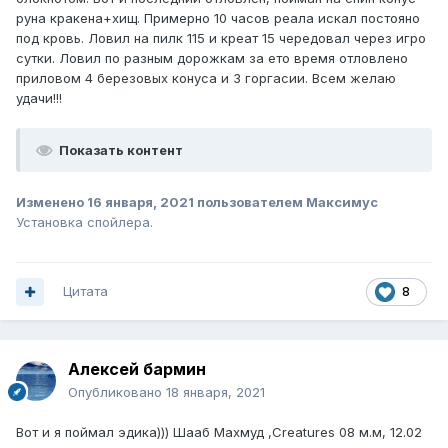
руна кракена+хищ. Примерно 10 часов реала искал постояно
под кровь. Ловил на пилк 115 и креат 15 чередовал через игро
сутки. Ловил по разным дорожкам за ето время отловлено
приловом 4 березовых конуса и 3 горгасии. Всем желаю
удачи!!!
Показать контент
Изменено
16 января, 2021
пользователем Максимус
Установка спойлера.
Цитата
8
Алексей бармин
Опубликовано
18 января, 2021
Вот и я поймал эдика))) Шааб Махмуд ,Creatures 08 м.м, 12.02