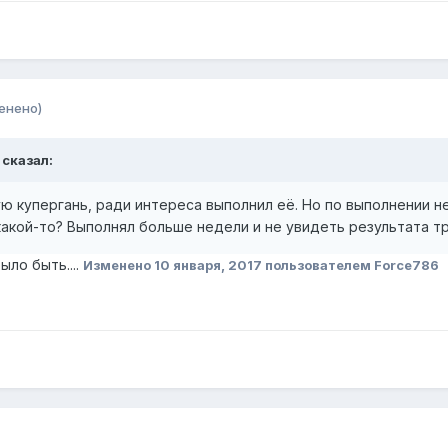
енено)
 сказал:
ю купергань, ради интереса выполнил её. Но по выполнении не
какой-то? Выполнял больше недели и не увидеть результата тр
ло быть....
Изменено
10 января, 2017
пользователем Force786