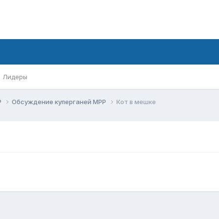
Лидеры
Р
Обсуждение куперганей МРР
Кот в мешке