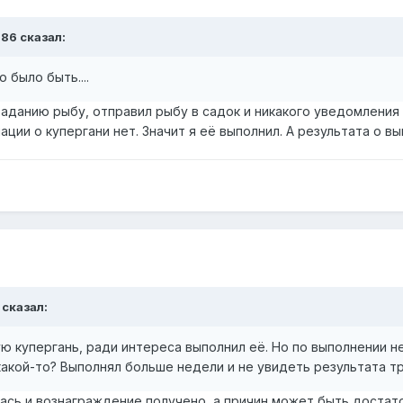
786 сказал:
было быть....
данию рыбу, отправил рыбу в садок и никакого уведомления н
ации о купергани нет. Значит я её выполнил. А результата о вы
 сказал:
ю купергань, ради интереса выполнил её. Но по выполнении не
какой-то? Выполнял больше недели и не увидеть результата тр
лась и вознаграждение получено, а причин может быть достат