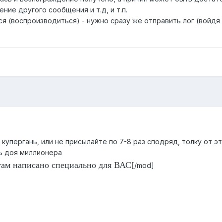
ние другого сообщения и т.д, и т.п.
я (воспроизводиться) - нужно сразу же отправить лог (войдя 
купергань, или не присылайте по 7-8 раз сподряд, толку от э
нь доя миллионера
там написано специально для ВАС[
/mod]