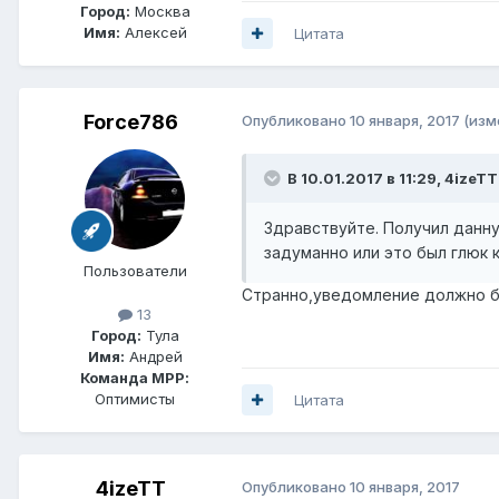
Город:
Москва
Имя:
Алексей
Цитата
Force786
Опубликовано
10 января, 2017
(изм
В 10.01.2017 в 11:29, 4izeTT
Здравствуйте. Получил данну
задуманно или это был глюк 
Пользователи
Странно,уведомление должно бы
13
Город:
Тула
Имя:
Андрей
Команда МРР:
Оптимисты
Цитата
4izeTT
Опубликовано
10 января, 2017