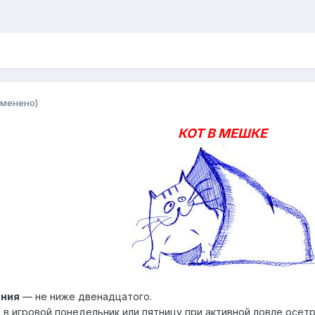
зменено)
КОТ В МЕШКЕ
ения
— не ниже двенадцатого.
в игровой понедельник или пятницу при активной ловле осетро