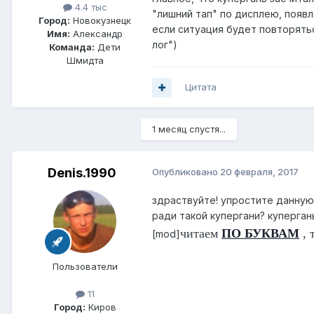
4.4 тыс
"лишний тап" по дисплею, появле
Город:
Новокузнецк
если ситуация будет повторятьс
Имя:
Александр
лог")
Команда:
Дети
Шмидта
Цитата
1 месяц спустя...
Denis.1990
Опубликовано
20 февраля, 2017
здраствуйте! упростите данную 
ради такой купергани? куперга
читаем
ПО БУКВАМ
, 
[mod]
Пользователи
11
Город:
Киров