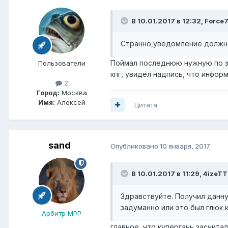
В 10.01.2017 в 12:32, Force
Странно,уведомление должно 
Поймал последнюю нужную по за
Пользователи
кпг, увидел надпись, что информ
2
Город:
Москва
Имя:
Алексей
Цитата
sand
Опубликовано
10 января, 2017
В 10.01.2017 в 11:29, 4izeTT
Здравствуйте. Получил данну
задуманно или это был глюк 
Арбитр МРР
главное, что купергань засчита