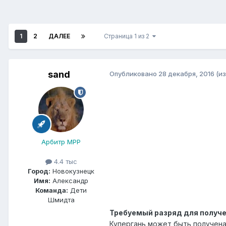
1
2
ДАЛЕЕ
Страница 1 из 2
sand
Опубликовано
28 декабря, 2016
(и
Арбитр МРР
4.4 тыс
Город:
Новокузнецк
Имя:
Александр
Команда:
Дети
Шмидта
Требуемый разряд для получ
Купергань может быть получена 