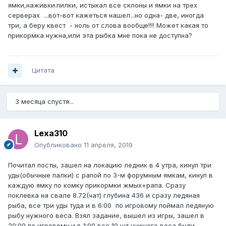
ямки,наживки.пилки, истыкал все склоны и ямки на трех
серверах ...вот-вот кажеться нашел...но одна- две, иногда
три, а беру квест - ноль от слова вообще!!!! Может какая то
прикормка нужна,или эта рыбка мне пока не доступна?
Цитата
3 месяца спустя...
Lexa310
Опубликовано
11 апреля, 2019
Почитал посты, зашел на локацию ледник в 4 утра, кинул три
уды(обычные палки) с рапой по 3-м форумным ямкам, кинул в
каждую ямку по комку прикормки жмых+рапа. Сразу
поклевка на свале 8.72(чат) глубина 436 и сразу ледяная
рыба, все три уды туда и в 6:00 по игровому поймал ледяную
рыбу нужного веса. Взял задание, вышел из игры, зашел в
20:00 по игровому и в 1:00 все 10 шт нужного веса были