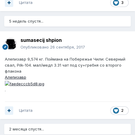
Цитата
3
5 недель спустя...
sumasecij shpion
Опубликовано
26 сентября, 2017
Алепизавр 9,574 кг. Поймана на Побережье Чили: Северный
свал, Pilk-104. мал/медл 3.31 чат под су+гребня со второго
флакона
Алепизавр
.
Цитата
2
2 месяца спустя...