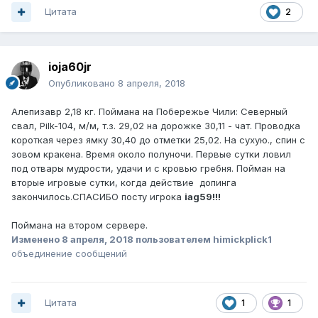
Цитата
2
ioja60jr
Опубликовано
8 апреля, 2018
Алепизавр 2,18 кг. Поймана на Побережье Чили: Северный
свал, Pilk-104, м/м, т.з. 29,02 на дорожке 30,11 - чат. Проводка
короткая через ямку 30,40 до отметки 25,02. На сухую., спин с
зовом кракена. Время около полуночи. Первые сутки ловил
под отвары мудрости, удачи и с кровью гребня. Пойман на
вторые игровые сутки, когда действие допинга
закончилось.СПАСИБО посту игрока
iag59!!!
Поймана на втором сервере.
Изменено
8 апреля, 2018
пользователем himickplick1
объединение сообщений
Цитата
1
1