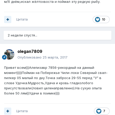
м/б днём,искал жёлтохвоста и поймал эту редкую рыбу.
Цитата
10
2 недели спустя...
olegan7809
Опубликовано
25 марта, 2017
Привет всем)))Алепизавр 7856-рекордный на данный
момент)))))Пойман на Побережье Чили-лока Северный свал-
пилкер 05 малый по дну.Точка заброса 29-55 перед "У" в
слове Удочка.Мудрость,Удача и кровь гладколобого
присутствовали(ловил целенаправленно).На сухую опыта
более 50 лям))Удачи в поимке))))
Цитата
7