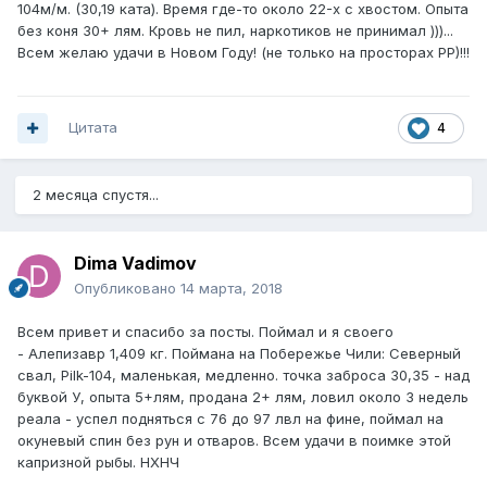
104м/м. (30,19 ката). Время где-то около 22-х с хвостом. Опыта
без коня 30+ лям. Кровь не пил, наркотиков не принимал )))...
Всем желаю удачи в Новом Году! (не только на просторах РР)!!!
Цитата
4
2 месяца спустя...
Dima Vadimov
Опубликовано
14 марта, 2018
Всем привет и спасибо за посты. Поймал и я своего
- Алепизавр 1,409 кг. Поймана на Побережье Чили: Северный
свал, Pilk-104, маленькая, медленно. точка заброса 30,35 - над
буквой У, опыта 5+лям, продана 2+ лям, ловил около 3 недель
реала - успел подняться с 76 до 97 лвл на фине, поймал на
окуневый спин без рун и отваров. Всем удачи в поимке этой
капризной рыбы. НХНЧ