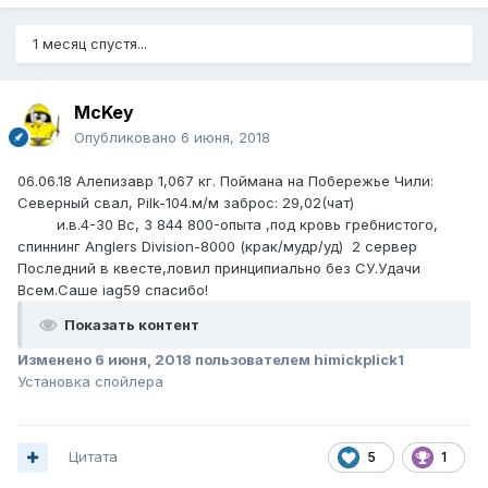
1 месяц спустя...
McKey
Опубликовано
6 июня, 2018
06.06.18 Алепизавр 1,067 кг. Поймана на Побережье Чили:
Северный свал, Pilk-104.м/м заброс: 29,02(чат)
и.в.4-30 Вс, 3 844 800-опыта ,под кровь гребнистого,
спиннинг Anglers Division-8000 (крак/мудр/уд) 2 сервер
Последний в квесте,ловил принципиально без СУ.Удачи
Всем.Саше iag59 спасибо!
Показать контент
Изменено
6 июня, 2018
пользователем himickplick1
Установка спойлера
Цитата
5
1