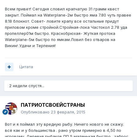
Всем привет! Сегодня словил крапчатую 31 грамм квест
закрыт. Поймал на Waterplane-2м быстро яма 7.80 чуть правее
8.18 блокнот. Совет- ловите крапу все остальные придут
приловом кроме стройной.Стройная-лока Частокол 2.78 уда
пропеллер01м быстро. Краснобрюхая- Жуткая протока
Waterplane-5м быстро по ямкам.Ловил без отваров на
Викинг.Удачи и Терпения!
Цитата
2 недели спустя...
ПАТРИОТСВОЕЙСТРАНЫ
Опубликовано
23 февраля, 2015
Вот и я поймал эту вредную рыбу. Ничего нового не скажу.
всё как и у большинства . рано утром примерно в 4,50 по
игровому .Деревня рыбаков ПП 5 маленькая быстро . заброс