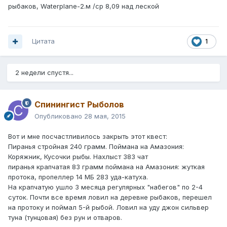
рыбаков, Waterplane-2.м /ср 8,09 над леской
Цитата
1
2 недели спустя...
Спинингист Рыболов
Опубликовано
28 мая, 2015
Вот и мне посчастливилось закрыть этот квест:
Пиранья стройная 240 грамм. Поймана на Амазония:
Коряжник, Кусочки рыбы. Нахлыст 383 чат
пиранья крапчатая 83 грамм поймана на Амазония: жуткая
протока, пропеллер 14 МБ 283 уда-катуха.
На крапчатую ушло 3 месяца регулярных "набегов" по 2-4
суток. Почти все время ловил на деревне рыбаков, перешел
на протоку и поймал 5-й рыбой. Ловил на уду джон сильвер
туна (тунцовая) без рун и отваров.