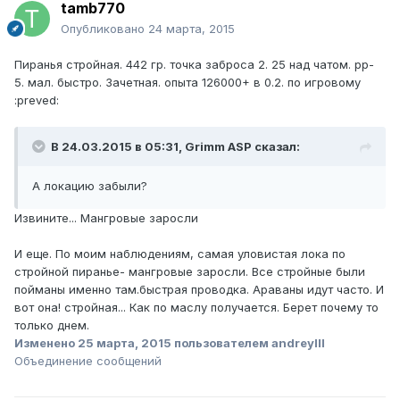
tamb770
Опубликовано
24 марта, 2015
Пиранья стройная. 442 гр. точка заброса 2. 25 над чатом. рр-
5. мал. быстро. Зачетная. опыта 126000+ в 0.2. по игровому
:preved:
В 24.03.2015 в 05:31, Grimm ASP сказал:
А локацию забыли?
Извините... Мангровые заросли
И еще. По моим наблюдениям, самая уловистая лока по
стройной пиранье- мангровые заросли. Все стройные были
пойманы именно там.быстрая проводка. Араваны идут часто. И
вот она! стройная... Как по маслу получается. Берет почему то
только днем.
Изменено
25 марта, 2015
пользователем andreylll
Объединение сообщений