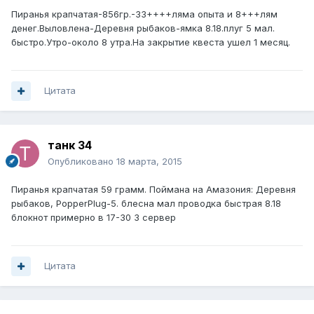
Пиранья крапчатая-856гр.-33++++ляма опыта и 8+++лям
денег.Выловлена-Деревня рыбаков-ямка 8.18.плуг 5 мал.
быстро.Утро-около 8 утра.На закрытие квеста ушел 1 месяц.
Цитата
танк 34
Опубликовано
18 марта, 2015
Пиранья крапчатая 59 грамм. Поймана на Амазония: Деревня
рыбаков, PopperPlug-5. блесна мал проводка быстрая 8.18
блокнот примерно в 17-30 3 сервер
Цитата