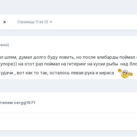
Страница 11 из 13
ено)
ал шлем, думал долго буду ловить, но после алибарды поймал 
поре)) на этот раз поймал на гитеринг на куски рыбы над бл
удачи , вот как то так, осталось левая рука и кираса
телем sergg1971