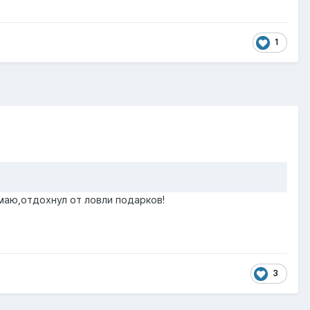
1
маю,отдохнул от ловли подарков!
3