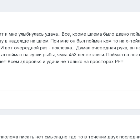
т и мне улыбнулась удача... Все, кроме шлема было давно пой
 в надежде на шлем. При мне он был пойман кем то на х-тейл 1
И вот очередной раз - поклевка... Думал очередная рука, ан н
Был пойман на куски рыбы, ямка 453 левее книги. Поймал на ло
е!!! Всем здоровья и удачи не только на просторах РР!!!
ллолома писать нет смысла,но где то в течении двух последн