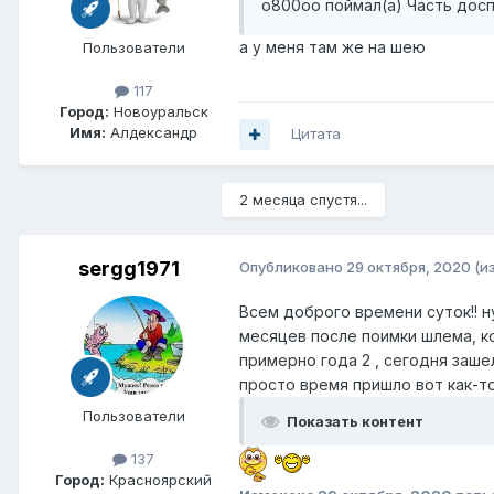
o800oo поймал(а) Часть досп
а у меня там же на шею
Пользователи
117
Город:
Новоуральск
Имя:
Алдександр
Цитата
2 месяца спустя...
sergg1971
Опубликовано
29 октября, 2020
(и
Всем доброго времени суток!! н
месяцев после поимки шлема, ко
примерно года 2 , сегодня заше
просто время пришло вот как-то 
Пользователи
Показать контент
137
Город:
Красноярский