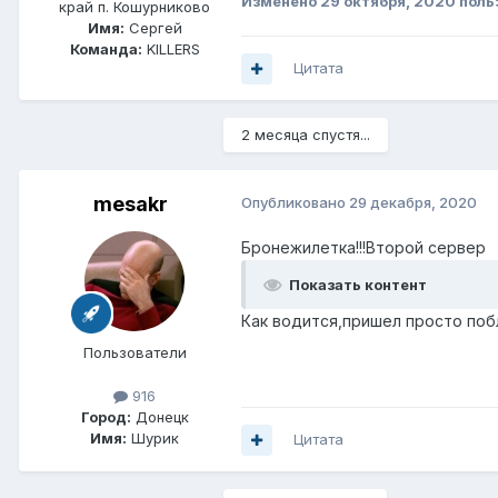
Изменено
29 октября, 2020
поль
край п. Кошурниково
Имя:
Сергей
Команда:
KILLERS
Цитата
2 месяца спустя...
mesakr
Опубликовано
29 декабря, 2020
Бронежилетка!!!Второй сервер
Показать контент
Как водится,пришел просто поб
Пользователи
916
Город:
Донецк
Имя:
Шурик
Цитата