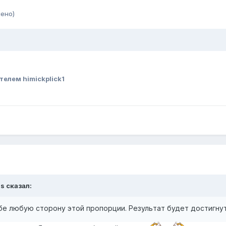
ено)
телем himickplick1
ds
сказал:
бе любую сторону этой пропорции. Результат будет достигнут