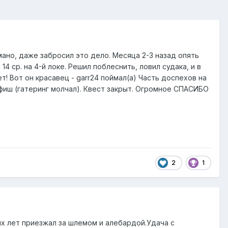
мано, даже забросил это дело. Месяца 2-3 назад опять
4 ср. на 4-й локе. Решил поблеснить, ловил судака, и в
ет! Вот он красавец - garr24 поймал(а) Часть доспехов на
к фиш (гатеринг молчал). Квест закрыт. Огромное СПАСИБО
2
1
их лет приезжал за шлемом и алебардой.Удача с