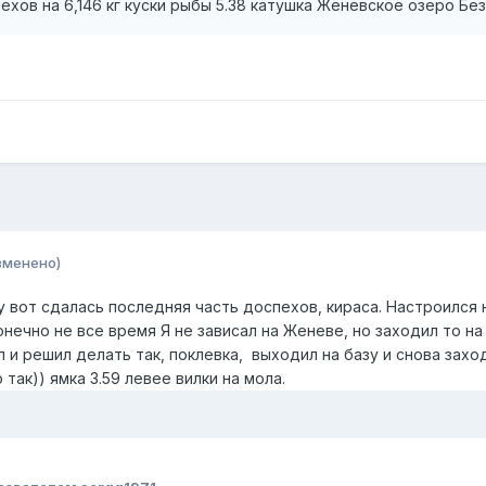
ехов на 6,146 кг куски рыбы 5.38 катушка Женевское озеро Бе
зменено)
у вот сдалась последняя часть доспехов, кираса. Настроился 
нечно не все время Я не зависал на Женеве, но заходил то на 
л и решил делать так, поклевка, выходил на базу и снова захо
так)) ямка 3.59 левее вилки на мола.