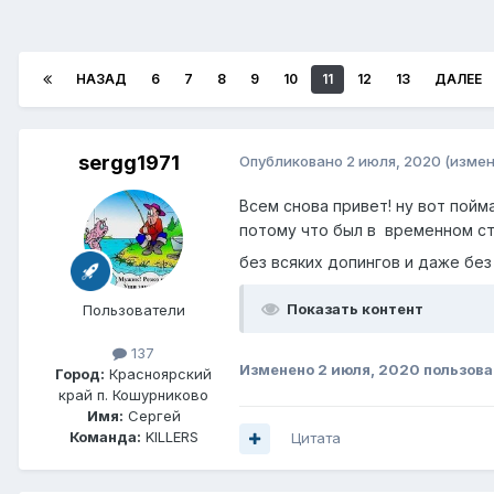
НАЗАД
6
7
8
9
10
11
12
13
ДАЛЕЕ
sergg1971
Опубликовано
2 июля, 2020
(измен
Всем снова привет! ну вот пойм
потому что был в временном сту
без всяких допингов и даже без 
Показать контент
Пользователи
137
Изменено
2 июля, 2020
пользова
Город:
Красноярский
край п. Кошурниково
Имя:
Сергей
Команда:
KILLERS
Цитата