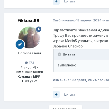
Цитата
Fikkuss68
Опубликовано
18 апреля, 2024
(из
Здравствуйте Уважаемая Админ
Прошу Вас произвести замену в
игрока Merlin5 уволить, а игрока
Заранее Спасибо!
Пользователи
Цитата
173
выполнено
Город:
Уфа
Имя:
Константин
Команда МРР:
Изменено
19 апреля, 2024
пользо
FishEye-2
Цитата
1 месяц спустя...