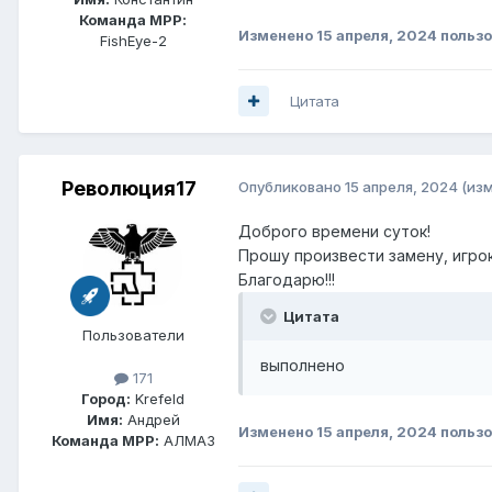
Команда МРР:
Изменено
15 апреля, 2024
пользо
FishEye-2
Цитата
Революция17
Опубликовано
15 апреля, 2024
(из
Доброго времени суток!
Прошу произвести замену, игрок
Благодарю!!!
Цитата
Пользователи
выполнено
171
Город:
Krefeld
Имя:
Андрей
Изменено
15 апреля, 2024
пользо
Команда МРР:
АЛМАЗ