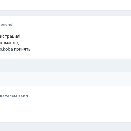
менено)
истрация!
 команде,
 s.koba принять.
вателем sand