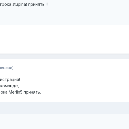
рока stupinat принять !!!
менено)
истрация!
 команде,
ока Merlin5 принять.