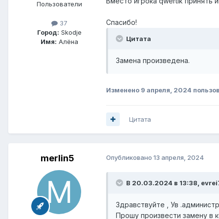
Вместо игрока qwertik принять 
Пользователи
Спасибо!
37
Город:
Skodje
Цитата
Имя:
Алёна
Замена произведена.
Изменено
9 апреля, 2024
пользо
Цитата
merlin5
Опубликовано
13 апреля, 2024
В 20.03.2024 в 13:38,
evrei
Здравствуйте , Ув .администра
Прошу произвести замену в ком