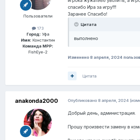
игрока жужа1986 уволить, а игр
спасибо Ира за игру!!!!
Заранее Спасибо!
Пользователи
Цитата
173
Город:
Уфа
выполнено
Имя:
Константин
Команда МРР:
FishEye-2
Изменено
8 апреля, 2024
пользо
Цитата
anakonda2000
Опубликовано
8 апреля, 2024
(изм
Добрый день, администрация.
Прошу произвести замену в ком