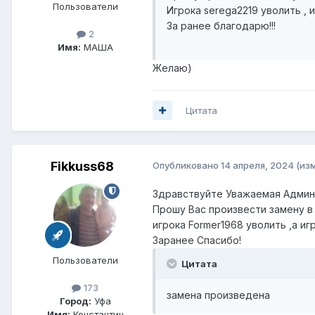
Пользователи
Игрока serega2219 уволить , иг
За ранее благодарю!!!
2
Имя:
МАША
Желаю)
Цитата
Fikkuss68
Опубликовано
14 апреля, 2024
(из
Здравствуйте Уважаемая Админ
Прошу Вас произвести замену в
игрока Former1968 уволить ,а игр
Заранее Спасибо!
Пользователи
Цитата
173
замена произведена
Город:
Уфа
Имя:
Константин