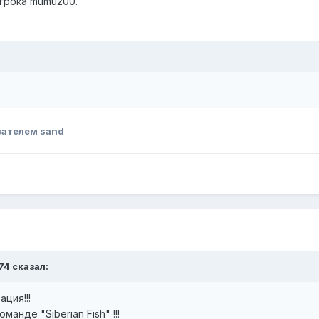
игрока mumu200.
вателем sand
74
сказал:
ция!!!
анде "Siberian Fish" !!!