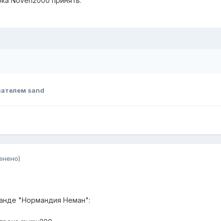
ока Noven2000 принять.
вателем sand
енено)
анде "Нормандия Неман":