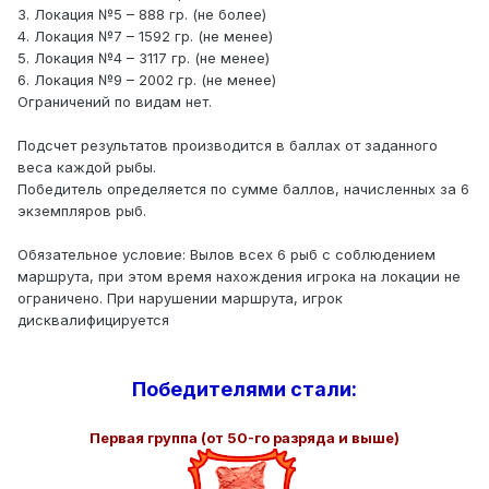
3. Локация №5 – 888 гр. (не более)
4. Локация №7 – 1592 гр. (не менее)
5. Локация №4 – 3117 гр. (не менее)
6. Локация №9 – 2002 гр. (не менее)
Ограничений по видам нет.
Подсчет результатов производится в баллах от заданного
веса каждой рыбы.
Победитель определяется по сумме баллов, начисленных за 6
экземпляров рыб.
Обязательное условие: Вылов всех 6 рыб с соблюдением
маршрута, при этом время нахождения игрока на локации не
ограничено. При нарушении маршрута, игрок
дисквалифицируется
Победителями стали:
Первая группа (от 50-го разряда и выше)