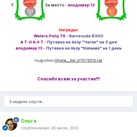
T
3е место -
владимер 13
Награды:
Walera.Paliy.76
-
Barracuda B300
A T JI A H T
-
Путевка на базу "Чаган" на 3 дня
владимер 13
-
Путевка на базу "Колыма" на 1 день
подробно:
Ohota__3gr_07072012.rar
Спасибо всем за участие!!!
3 недели спустя...
Ольга
Опубликовано
28 июля, 2012