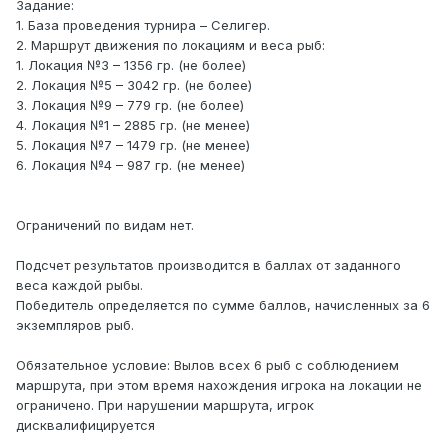
Задание:
1. База проведения турнира – Селигер.
2. Маршрут движения по локациям и веса рыб:
1. Локация №3 – 1356 гр. (не более)
2. Локация №5 – 3042 гр. (не более)
3. Локация №9 – 779 гр. (не более)
4. Локация №1 – 2885 гр. (не менее)
5. Локация №7 – 1479 гр. (не менее)
6. Локация №4 – 987 гр. (не менее)
Ограничений по видам нет.
Подсчет результатов производится в баллах от заданного
веса каждой рыбы.
Победитель определяется по сумме баллов, начисленных за 6
экземпляров рыб.
Обязательное условие: Вылов всех 6 рыб с соблюдением
маршрута, при этом время нахождения игрока на локации не
ограничено. При нарушении маршрута, игрок
дисквалифицируется