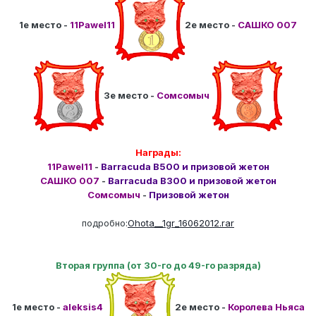
1е место -
11Pawel11
2е место -
САШКО 007
3е место -
Сомсомыч
Награды:
11Pawel11
-
Barracuda B500 и призовой жетон
САШКО 007
-
Barracuda B300 и призовой жетон
Сомсомыч
-
Призовой жетон
подробно:
Ohota__1gr_16062012.rar
Вторая группа (от 30-го до 49-го разряда)
1е место -
aleksis4
2е место -
Королева Ньяса