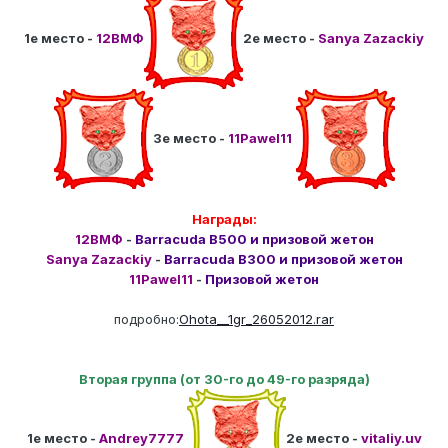
1е место -
12ВМФ
2е место -
Sanya Zazackiy
3е место -
11Pawel11
Награды:
12ВМФ
-
Barracuda B500 и призовой жетон
Sanya Zazackiy
-
Barracuda B300 и призовой жетон
11Pawel11
-
Призовой жетон
подробно:
Ohota__1gr_26052012.rar
Вторая группа (от 30-го до 49-го разряда)
1е место -
Andrey7777
2е место -
vitaliy.uv