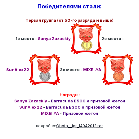
Победителями стали:
Первая группа (от 50-го разряда и выше)
1е место -
Sanya Zazackiy
2е место -
SunAlex22
3е место -
MIXEI.YA
Награды:
Sanya Zazackiy
-
Barracuda B500 и призовой жетон
SunAlex22
-
Barracuda B300 и призовой жетон
MIXEI.YA
-
Призовой жетон
подробно:
Ohota__1gr_14042012.rar