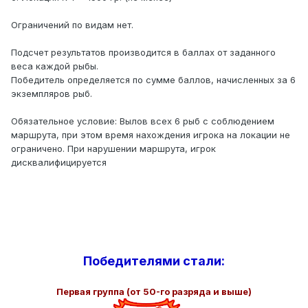
Ограничений по видам нет.
Подсчет результатов производится в баллах от заданного
веса каждой рыбы.
Победитель определяется по сумме баллов, начисленных за 6
экземпляров рыб.
Обязательное условие: Вылов всех 6 рыб с соблюдением
маршрута, при этом время нахождения игрока на локации не
ограничено. При нарушении маршрута, игрок
дисквалифицируется
Победителями стали:
Первая группа (от 50-го разряда и выше)