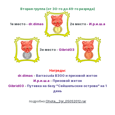
Вторая группа (от 30-го до 49-го разряда)
1е место -
dr.dimas
2е место -
И.р.и.ш.а
3е место -
Gibrid03
Награды:
dr.dimas
-
Barracuda B300 и призовой жетон
И.р.и.ш.а
-
Призовой жетон
Gibrid03
-
Путевка на базу "Сейшельские острова" на 1
день
подробно:
Ohota__2gr_05052012.rar