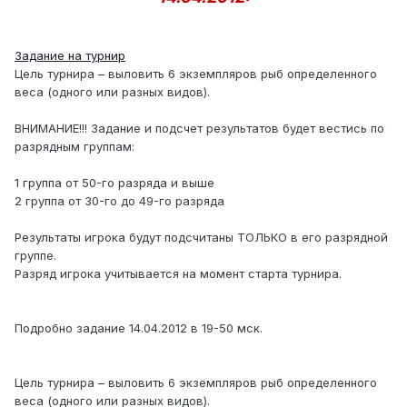
Задание на турнир
Цель турнира – выловить 6 экземпляров рыб определенного
веса (одного или разных видов).
ВНИМАНИЕ!!! Задание и подсчет результатов будет вестись по
разрядным группам:
1 группа от 50-го разряда и выше
2 группа от 30-го до 49-го разряда
Результаты игрока будут подсчитаны ТОЛЬКО в его разрядной
группе.
Разряд игрока учитывается на момент старта турнира.
Подробно задание 14.04.2012 в 19-50 мск.
Цель турнира – выловить 6 экземпляров рыб определенного
веса (одного или разных видов).