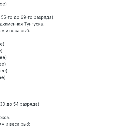
нее)
 55-го до 69-го разряда):
одкаменная Тунгуска.
м и веса рыб:
ее)
е)
лее)
ее)
нее)
ее)
30 до 54 разряда):
окса.
м и веса рыб: