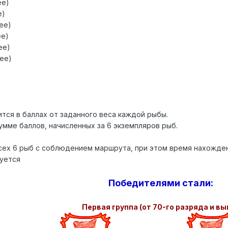
ее)
е)
лее)
ее)
ее)
нее)
тся в баллах от заданного веса каждой рыбы.
мме баллов, начисленных за 6 экземпляров рыб.
сех 6 рыб с соблюдением маршрута, при этом время нахождени
руется
Победителями стали:
Первая группа (от 70-го разряда и вы