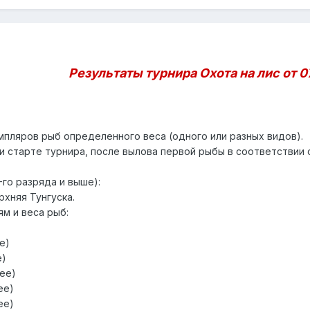
Результаты турнира Охота на лис от 0
мпляров рыб определенного веса (одного или разных видов).
и старте турнира, после вылова первой рыбы в соответствии 
-го разряда и выше):
рхняя Тунгуска.
м и веса рыб:
е)
е)
лее)
ее)
ее)