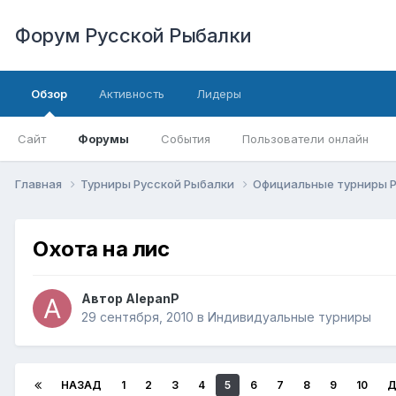
Форум Русской Рыбалки
Обзор
Активность
Лидеры
Сайт
Форумы
События
Пользователи онлайн
Главная
Турниры Русской Рыбалки
Официальные турниры 
Охота на лис
Автор
AlepanP
29 сентября, 2010
в
Индивидуальные турниры
НАЗАД
1
2
3
4
5
6
7
8
9
10
Д