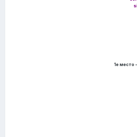
s
1е место 