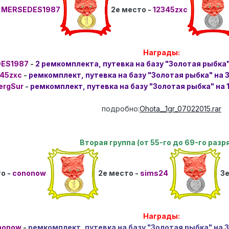
-
MERSEDES1987
2е место -
12345zxc
Награды:
ES1987
-
2 ремкомплекта, путевка на базу "Золотая рыбка"
45zxc
-
ремкомплект, путевка на базу "Золотая рыбка" на 
ergSur
-
ремкомплект, путевка на базу "Золотая рыбка" на 
подробно:
Ohota__1gr_07022015.rar
Вторая группа (от 55-го до 69-го разр
то -
cononow
2е место -
sims24
3е
Награды:
nonow
-
ремкомплект, путевка на базу "Золотая рыбка" на 3