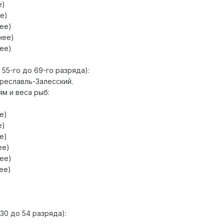
е)
ее)
нее)
нее)
нее)
 55-го до 69-го разряда):
ереславль-Залесский.
м и веса рыб:
е)
е)
е)
ее)
нее)
нее)
30 до 54 разряда):