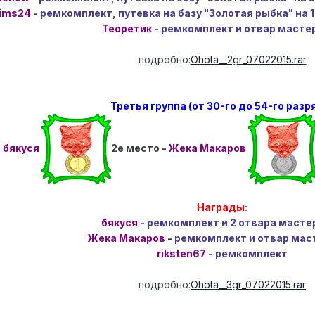
ims24
-
ремкомплект, путевка на базу "Золотая рыбка" на 
Теоретик
-
ремкомплект и отвар масте
подробно:
Ohota__2gr_07022015.rar
Третья группа (от 30-го до 54-го разр
-
бякуся
2е место -
Жека Макаров
Награды:
бякуся
-
ремкомплект и 2 отвара масте
Жека Макаров
-
ремкомплект и отвар мас
riksten67
-
ремкомплект
подробно:
Ohota__3gr_07022015.rar