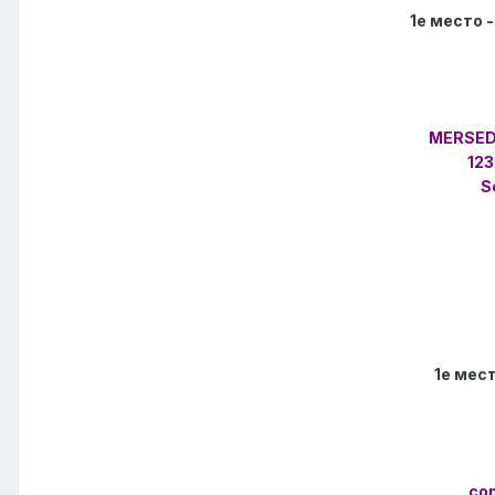
1е место 
MERSED
123
S
1е мес
co