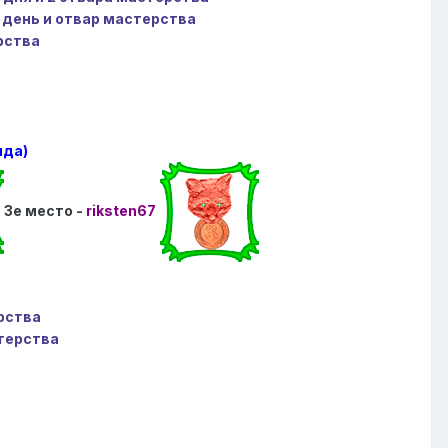
1 день и отвар мастерства
рства
яда)
3е место -
riksten67
рства
терства