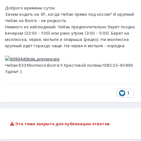
Доброго времени суток.
Зачем ездить на ЗР, когда Чебак прямо под носом? И крупный
Чебак на Волге - не редкость.
Немного из наблюдений: Чебак предпочтительно берёт поздно
вечером (22:00 - 1:00) или рано утром (3:00 - 5:00). Берёт на
моллюска, червя, мотыля и опарыша (редко). На моллюска
крупный идёт гораздо чаще. На червя и мотыля - изредка.
Чебак:633:Моллюск:Волга:У Крестовой поляны:1082:23-40:890
Удачи! :)
1
Эта тема закрыта для публикации ответов.