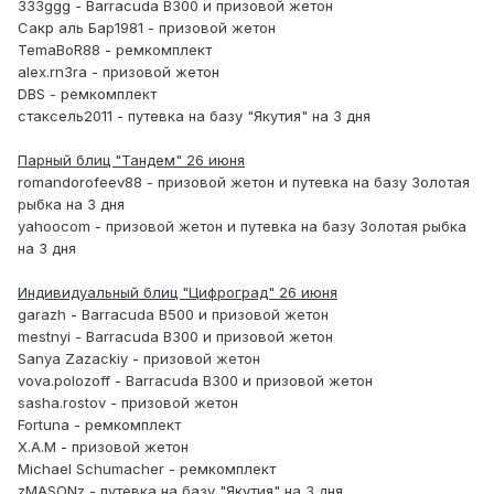
333ggg - Barracuda B300 и призовой жетон
Сакр аль Бар1981 - призовой жетон
TemaBoR88 - ремкомплект
alex.rn3ra - призовой жетон
DBS - ремкомплект
стаксель2011 - путевка на базу "Якутия" на 3 дня
Парный блиц "Тандем" 26 июня
romandorofeev88 - призовой жетон и путевка на базу Золотая
рыбка на 3 дня
yahoocom - призовой жетон и путевка на базу Золотая рыбка
на 3 дня
Индивидуальный блиц "Цифроград" 26 июня
garazh - Barracuda B500 и призовой жетон
mestnyi - Barracuda B300 и призовой жетон
Sanya Zazackiy - призовой жетон
vova.polozoff - Barracuda B300 и призовой жетон
sasha.rostov - призовой жетон
Fortuna - ремкомплект
X.A.M - призовой жетон
Michael Schumacher - ремкомплект
zMASONz - путевка на базу "Якутия" на 3 дня