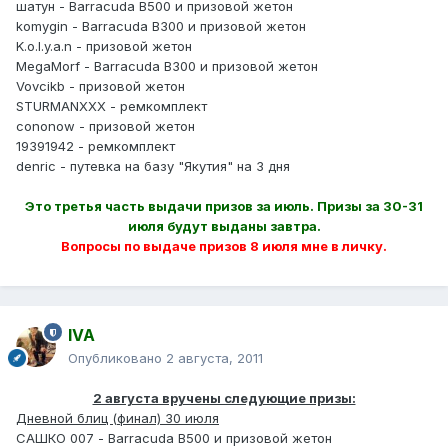
шатун - Barracuda B500 и призовой жетон
komygin - Barracuda B300 и призовой жетон
K.o.l.y.a.n - призовой жетон
MegaMorf - Barracuda B300 и призовой жетон
Vovcikb - призовой жетон
STURMANXXX - ремкомплект
cononow - призовой жетон
19391942 - ремкомплект
denric - путевка на базу "Якутия" на 3 дня
Это третья часть выдачи призов за июль. Призы за 30-31
июля будут выданы завтра.
Вопросы по выдаче призов 8 июля мне в личку.
IVA
Опубликовано
2 августа, 2011
2 августа вручены следующие призы:
Дневной блиц (финал) 30 июля
САШКО 007 - Barracuda B500 и призовой жетон