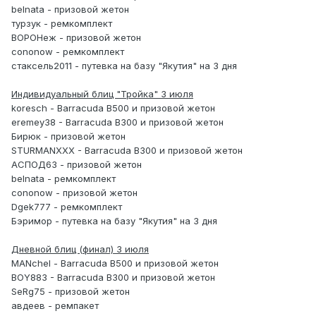
belnata - призовой жетон
турзук - ремкомплект
ВОРОНеж - призовой жетон
cononow - ремкомплект
стаксель2011 - путевка на базу "Якутия" на 3 дня
Индивидуальный блиц "Тройка" 3 июля
koresch - Barracuda B500 и призовой жетон
eremey38 - Barracuda B300 и призовой жетон
Бирюк - призовой жетон
STURMANXXX - Barracuda B300 и призовой жетон
АСПОД63 - призовой жетон
belnata - ремкомплект
cononow - призовой жетон
Dgek777 - ремкомплект
Бэримор - путевка на базу "Якутия" на 3 дня
Дневной блиц (финал) 3 июля
MANchel - Barracuda B500 и призовой жетон
BOY883 - Barracuda B300 и призовой жетон
SeRg75 - призовой жетон
авдеев - ремпакет