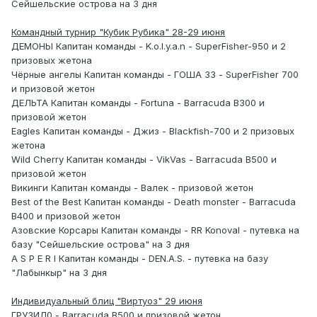
Сейшельские острова на 3 дня
Командный турнир "Кубик Рубика" 28-29 июня
ДЕМОНЫ Капитан команды - K.o.l.y.a.n - SuperFisher-950 и 2
призовых жетона
Чёрные ангелы Капитан команды - ГОША 33 - SuperFisher 700
и призовой жетон
ДЕЛЬТА Капитан команды - Fortuna - Barracuda B300 и
призовой жетон
Eagles Капитан команды - Джиз - Blackfish-700 и 2 призовых
жетона
Wild Cherry Капитан команды - VikVas - Barracuda В500 и
призовой жетон
Викинги Капитан команды - Валек - призовой жетон
Best of the Best Капитан команды - Death monster - Barracuda
B400 и призовой жетон
Азовские Корсары Капитан команды - RR Konoval - путевка на
базу "Сейшельские острова" на 3 дня
A S P E R I Капитан команды - DEN.A.S. - путевка на базу
"Лабынкыр" на 3 дня
Индивидуальный блиц "Виртуоз" 29 июня
ГРУ3ИЛ0 - Barracuda B500 и призовой жетон