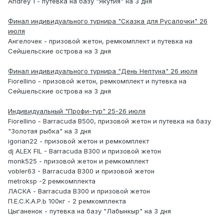
Andrey 1 - путевка на базу "Якутия" на 3 дня
Финал индивидуального турнира "Сказка для Русалочки" 26
июля
Ангелочек - призовой жетон, ремкомплект и путевка на
Сейшельские острова на 3 дня
Финал индивидуального турнира "День Нептуна" 26 июля
Fiorellino - призовой жетон, ремкомплект и путевка на
Сейшельские острова на 3 дня
Индивидуальный "Профи-тур" 25-26 июля
Fiorellino - Barracuda B500, призовой жетон и путевка на базу
"Золотая рыбка" на 3 дня
igorian22 - призовой жетон и ремкомплект
dj ALEX FIL - Barracuda B300 и призовой жетон
monk525 - призовой жетон и ремкомплект
vobler63 - Barracuda B300 и призовой жетон
metroksp -2 ремкомплекта
ЛАСКА - Barracuda B300 и призовой жетон
П.Е.С.К.А.Р.Ь 100кг - 2 ремкомплекта
Цыганенок - путевка на базу "Лабынкыр" на 3 дня