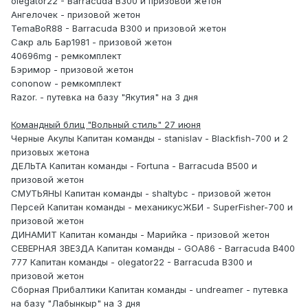
olegator22 - Barracuda B300 и призовой жетон
Ангелочек - призовой жетон
TemaBoR88 - Barracuda B300 и призовой жетон
Сакр аль Бар1981 - призовой жетон
40696mg - ремкомплект
Бэримор - призовой жетон
cononow - ремкомплект
Razor. - путевка на базу "Якутия" на 3 дня
Командный блиц "Вольный стиль" 27 июня
Черные Акулы Капитан команды - stanislav - Blackfish-700 и 2
призовых жетона
ДЕЛЬТА Капитан команды - Fortuna - Barracuda В500 и
призовой жетон
СМУТЬЯНЫ Капитан команды - shaltybc - призовой жетон
Персей Капитан команды - механикусЖБИ - SuperFisher-700 и
призовой жетон
ДИНАМИТ Капитан команды - Марийка - призовой жетон
СЕВЕРНАЯ ЗВЕЗДА Капитан команды - GOA86 - Barracuda B400
777 Капитан команды - olegator22 - Barracuda B300 и
призовой жетон
Сборная Прибалтики Капитан команды - undreamer - путевка
на базу "Лабынкыр" на 3 дня