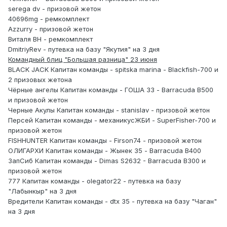
serega dv - призовой жетон
40696mg - ремкомплект
Azzurry - призовой жетон
Виталя ВН - ремкомплект
DmitriyRev - путевка на базу "Якутия" на 3 дня
Командный блиц "Большая разница" 23 июня
BLACK JACK Капитан команды - spitska marina - Blackfish-700 и
2 призовых жетона
Чёрные ангелы Капитан команды - ГОША 33 - Barracuda В500
и призовой жетон
Черные Акулы Капитан команды - stanislav - призовой жетон
Персей Капитан команды - механикусЖБИ - SuperFisher-700 и
призовой жетон
FISHHUNTER Капитан команды - Firson74 - призовой жетон
ОЛИГАРХИ Капитан команды - Жынек 35 - Barracuda B400
ЗапСиб Капитан команды - Dimas S2632 - Barracuda B300 и
призовой жетон
777 Капитан команды - olegator22 - путевка на базу
"Лабынкыр" на 3 дня
Вредители Капитан команды - dtx 35 - путевка на базу "Чаган"
на 3 дня