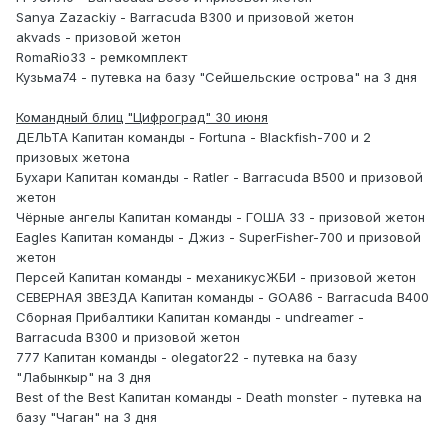
Sanya Zazackiy - Barracuda B300 и призовой жетон
akvads - призовой жетон
RomaRio33 - ремкомплект
Кузьма74 - путевка на базу "Сейшельские острова" на 3 дня
Командный блиц "Цифроград" 30 июня
ДЕЛЬТА Капитан команды - Fortuna - Blackfish-700 и 2
призовых жетона
Бухари Капитан команды - Ratler - Barracuda В500 и призовой
жетон
Чёрные ангелы Капитан команды - ГОША 33 - призовой жетон
Eagles Капитан команды - Джиз - SuperFisher-700 и призовой
жетон
Персей Капитан команды - механикусЖБИ - призовой жетон
СЕВЕРНАЯ ЗВЕЗДА Капитан команды - GOA86 - Barracuda B400
Сборная Прибалтики Капитан команды - undreamer -
Barracuda B300 и призовой жетон
777 Капитан команды - olegator22 - путевка на базу
"Лабынкыр" на 3 дня
Best of the Best Капитан команды - Death monster - путевка на
базу "Чаган" на 3 дня