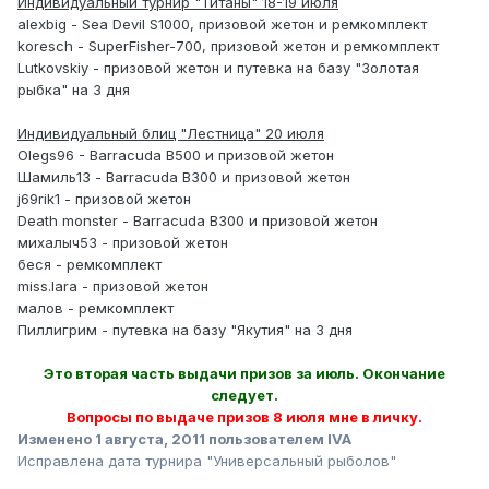
Индивидуальный турнир "Титаны" 18-19 июля
alexbig - Sea Devil S1000, призовой жетон и ремкомплект
koresch - SuperFisher-700, призовой жетон и ремкомплект
Lutkovskiy - призовой жетон и путевка на базу "Золотая
рыбка" на 3 дня
Индивидуальный блиц "Лестница" 20 июля
Olegs96 - Barracuda B500 и призовой жетон
Шамиль13 - Barracuda B300 и призовой жетон
j69rik1 - призовой жетон
Death monster - Barracuda B300 и призовой жетон
михалыч53 - призовой жетон
беся - ремкомплект
miss.lara - призовой жетон
малов - ремкомплект
Пиллигрим - путевка на базу "Якутия" на 3 дня
Это вторая часть выдачи призов за июль. Окончание
следует.
Вопросы по выдаче призов 8 июля мне в личку.
Изменено
1 августа, 2011
пользователем IVA
Исправлена дата турнира "Универсальный рыболов"