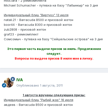
miss.lara - 2 ремкомплекта
Michael Schumacher - путевка на базу "Лабынкыр" на 3 дня
Индивидуальный блиц "Виртуоз" 13 июля
natali.21 - Barracuda B500 и призовой жетон
boor44 - Barracuda B300 и призовой жетон
zub2808 - призовой жетон
graf23 - ремкомплект
Сомсомыч - путевка на базу "Сейшельские острова" на 3 дня
Это первая часть выдачи призов за июль. Продолжение
следует.
Вопросы по выдаче призов 8 июля мне в личку.
IVA
Опубликовано
1 августа, 2011
1 августа вручены следующие призы:
Индивидуальный блиц "Рыбий жор" 16 июля
авдеев - Barracuda B500 и призовой жетон