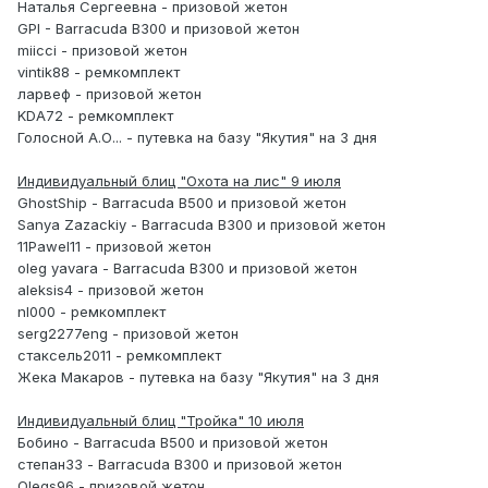
Наталья Сергеевна - призовой жетон
GPI - Barracuda B300 и призовой жетон
miicci - призовой жетон
vintik88 - ремкомплект
ларвеф - призовой жетон
KDA72 - ремкомплект
Голосной А.О... - путевка на базу "Якутия" на 3 дня
Индивидуальный блиц "Охота на лис" 9 июля
GhostShip - Barracuda B500 и призовой жетон
Sanya Zazackiy - Barracuda B300 и призовой жетон
11Pawel11 - призовой жетон
oleg yavara - Barracuda B300 и призовой жетон
aleksis4 - призовой жетон
nl000 - ремкомплект
serg2277eng - призовой жетон
стаксель2011 - ремкомплект
Жека Макаров - путевка на базу "Якутия" на 3 дня
Индивидуальный блиц "Тройка" 10 июля
Бобино - Barracuda B500 и призовой жетон
степан33 - Barracuda B300 и призовой жетон
Olegs96 - призовой жетон