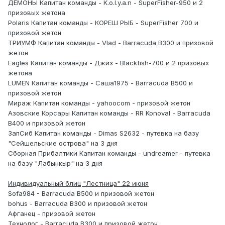
ДЕМОНЫ Капитан команды - K.o.l.y.a.n - SuperFisher-950 и 2
призовых жетона
Polaris Капитан команды - КОРЕШ РЫБ - SuperFisher 700 и
призовой жетон
ТРИУМФ Капитан команды - Vlad - Barracuda B300 и призовой
жетон
Eagles Капитан команды - Джиз - Blackfish-700 и 2 призовых
жетона
LUMEN Капитан команды - Саша1975 - Barracuda В500 и
призовой жетон
Мираж Капитан команды - yahoocom - призовой жетон
Азовские Корсары Капитан команды - RR Konoval - Barracuda
B400 и призовой жетон
ЗапСиб Капитан команды - Dimas S2632 - путевка на базу
"Сейшельские острова" на 3 дня
Сборная Прибалтики Капитан команды - undreamer - путевка
на базу "Лабынкыр" на 3 дня
Индивидуальный блиц "Лестница" 22 июня
Sofa984 - Barracuda B500 и призовой жетон
bohus - Barracuda B300 и призовой жетон
Афганец - призовой жетон
Технолог - Barracuda B300 и призовой жетон