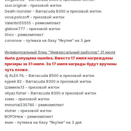
sssr.original - призовой жетон
Death monster - Barracuda B300 и призовой жетон
vova.polozoff - призовой жетон
Valentin55555 - ремкомплект
glebow777 - призовой жетон
Shov - ремкомплект
cononow - путевка на базу "Якутия" на 3 дня
Индивидуальный блиц "Универсальный рыболов" 31 июля
была допущена ошибка. Вместо 17 июля награждены
призеры за 31 июля. За 17 июля награды будут вручены
чуть позже.
dj ALEX FIL - Barracuda B500 и призовой жетон
курей 82 - Barracuda B300 и призовой жетон
Шамиль13 - призовой жетон
vityaz.fisher - Barracuda B300 и призовой жетон
хомо - призовой жетон
immortal230780 - ремкомплект
stoher - призовой жетон
ВОРОНеж - ремкомплект
яхин - путевка на базу "Якутия" на 3 дня