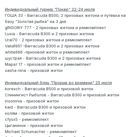
Индивидуальный турнир "Покер" 22-24 июля
ГОША 33 - Barracuda B500, 2 призовых жетона и путевка на
базу "Золотая рыбка" на 3 дня
gRIGORIY 777 - 2 призовых жетона и ремкомплект
Lusia - Barracuda B300 и 2 призовых жетона
Ural70 - 2 призовых жетона и ремкомплект
Valia1951 -Barracuda B300 и 2 призовых жетона
white666 -призовой жетон и ремкомплект
шустрая - Barracuda B300 и 2 призовых жетона
Марат 17 - призовой жетон и ремкомплект
sasha nina - призовой жетон
Индивидуальный блиц "Прорыв во времени" 25 июля
koresch - Barracuda B500 и призовой жетон
Спинингист Рыболов - Barracuda B300 и призовой жетон
insomnia - призовой жетон
kaid - Barracuda B300 и призовой жетон
колям - призовой жетон
cfysx5 - ремкомплект
Цыганенок - призовой жетон
Michael Schumacher - ремкомплект