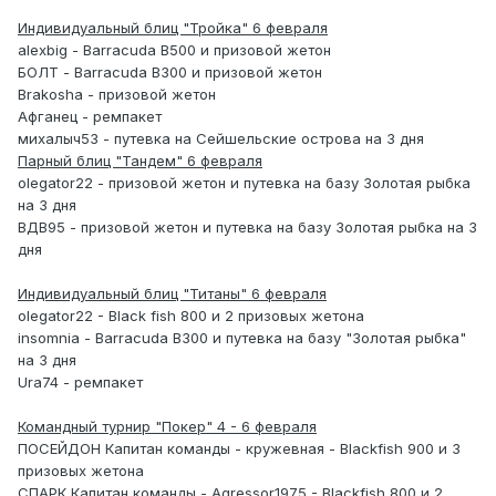
Индивидуальный блиц "Тройка" 6 февраля
alexbig - Barracuda B500 и призовой жетон
БОЛТ - Barracuda B300 и призовой жетон
Brakosha - призовой жетон
Афганец - ремпакет
михалыч53 - путевка на Сейшельские острова на 3 дня
Парный блиц "Тандем" 6 февраля
olegator22 - призовой жетон и путевка на базу Золотая рыбка
на 3 дня
ВДВ95 - призовой жетон и путевка на базу Золотая рыбка на 3
дня
Индивидуальный блиц "Титаны" 6 февраля
olegator22 - Black fish 800 и 2 призовых жетона
insomnia - Barracuda B300 и путевка на базу "Золотая рыбка"
на 3 дня
Ura74 - ремпакет
Командный турнир "Покер" 4 - 6 февраля
ПОСЕЙДОН Капитан команды - кружевная - Blackfish 900 и 3
призовых жетона
СПАРК Капитан команды - Agressor1975 - Blackfish 800 и 2