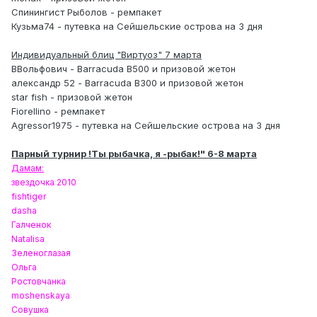
Спинингист Рыболов - ремпакет
Кузьма74 - путевка на Сейшельские острова на 3 дня
Индивидуальный блиц "Виртуоз" 7 марта
ВВольфович - Barracuda B500 и призовой жетон
александр 52 - Barracuda B300 и призовой жетон
star fish - призовой жетон
Fiorellino - ремпакет
Agressor1975 - путевка на Сейшельские острова на 3 дня
Парный турнир !Ты рыбачка, я -рыбак!" 6-8 марта
Дамам:
звездочка 2010
fishtiger
dasha
Галченок
Natalisa
Зеленоглазая
Ольга
Ростовчанка
moshenskaya
Совушка