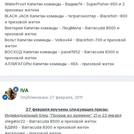
WaterProof Капитан команды - Вадим74 - SuperFisher-950 и 2
призовых жетона
BLACK JACK Капитан команды - тетрагоноптер - Blackfish -800
и призовой жетон
Виктория Капитан команды - ЛюдМила - Barracuda B500 и
призовой жетон
Вольт Капитан команды - Volkov44 - Blackfish-700 и призовой
жетон
ВОСХОД Капитан команды - pavel1952 - Barracuda B300 и
призовой жетон
АЛЛИГАТОРЫ Капитан команды - КЕА - призовой жетон
IVA
Опубликовано
27 февраля, 2011
27 февраля вручены следующие призы:
Индивидуальный блиц "Прорыв во времени" 21 и 23 января
olegator22 - Barracuda B500 и призовой жетон
ВДВ95 - Barracuda B300 и призовой жетон
Ангелочек - призовой жетон