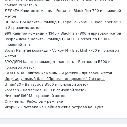
призовых жетона
ДЕЛЬТА Капитан команды - Fortuna - Black fish 700 и призовой
жетон
ULTIMATUM Капитан команды - Геращенко65 - SuperFisher-950
и 2 призовых жетона
999 Капитан команды - 1345 - Blackfish -800 и призовой жетон
Возрождение Капитан команды - KDD - Barracuda B500 и
призовой жетон
Вольт Капитан команды - Volkov44 - Blackfish-700 и призовой
жетон
БРОДЯГИ Капитан команды - sanek.ru - Barracuda B300 и
призовой жетон
КАЛЕВАЛА Капитан команды - йцукекку - призовой жетон
Индивидуальный блиц "Прорыв во времени" 7 января
dimas123 - Barracuda B500 и призовой жетон
koresch - Barracuda B300 и призовой жетон
Николай196013 - призовой жетон
Спинингист Рыболов - ремпакет
Игорь57 - путевка на Сейшельские острова на 3 дня