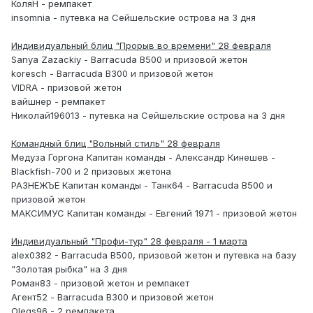
КоляН - ремпакет
insomnia - путевка на Сейшельские острова на 3 дня
Индивидуальный блиц "Прорыв во времени" 28 февраля
Sanya Zazackiy - Barracuda B500 и призовой жетон
koresch - Barracuda B300 и призовой жетон
VIDRA - призовой жетон
вайшнер - ремпакет
Николай196013 - путевка на Сейшельские острова на 3 дня
Командный блиц "Вольный стиль" 28 февраля
Медуза Горгона Капитан команды - Александр Кинешев -
Blackfish-700 и 2 призовых жетона
РАЗНЕЖЪЕ Капитан команды - Танк64 - Barracuda В500 и
призовой жетон
МАКСИМУС Капитан команды - Евгений 1971 - призовой жетон
Индивидуальный "Профи-тур" 28 февраля - 1 марта
alex0382 - Barracuda B500, призовой жетон и путевка на базу
"Золотая рыбка" на 3 дня
Роман83 - призовой жетон и ремпакет
Агент52 - Barracuda B300 и призовой жетон
Olegs96 - 2 ремпакета