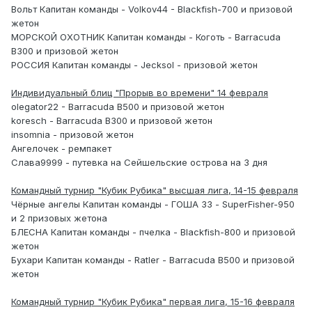
Вольт Капитан команды - Volkov44 - Blackfish-700 и призовой
жетон
МОРСКОЙ ОХОТНИК Капитан команды - Коготь - Barracuda
B300 и призовой жетон
РОССИЯ Капитан команды - Jecksol - призовой жетон
Индивидуальный блиц "Прорыв во времени" 14 февраля
olegator22 - Barracuda B500 и призовой жетон
koresch - Barracuda B300 и призовой жетон
insomnia - призовой жетон
Ангелочек - ремпакет
Слава9999 - путевка на Сейшельские острова на 3 дня
Командный турнир "Кубик Рубика" высшая лига, 14-15 февраля
Чёрные ангелы Капитан команды - ГОША 33 - SuperFisher-950
и 2 призовых жетона
БЛЕСНА Капитан команды - пчелка - Blackfish-800 и призовой
жетон
Бухари Капитан команды - Ratler - Barracuda B500 и призовой
жетон
Командный турнир "Кубик Рубика" первая лига, 15-16 февраля