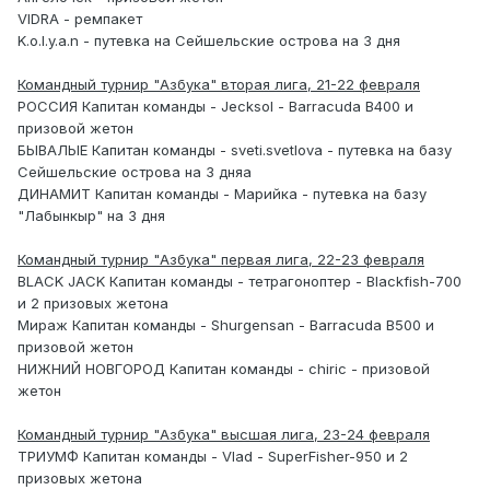
VIDRA - ремпакет
K.o.l.y.a.n - путевка на Сейшельские острова на 3 дня
Командный турнир "Азбука" вторая лига, 21-22 февраля
РОССИЯ Капитан команды - Jecksol - Barracuda B400 и
призовой жетон
БЫВАЛЫЕ Капитан команды - sveti.svetlova - путевка на базу
Сейшельские острова на 3 дняа
ДИНАМИТ Капитан команды - Марийка - путевка на базу
"Лабынкыр" на 3 дня
Командный турнир "Азбука" первая лига, 22-23 февраля
BLACK JACK Капитан команды - тетрагоноптер - Blackfish-700
и 2 призовых жетона
Мираж Капитан команды - Shurgensan - Barracuda В500 и
призовой жетон
НИЖНИЙ НОВГОРОД Капитан команды - chiric - призовой
жетон
Командный турнир "Азбука" высшая лига, 23-24 февраля
ТРИУМФ Капитан команды - Vlad - SuperFisher-950 и 2
призовых жетона