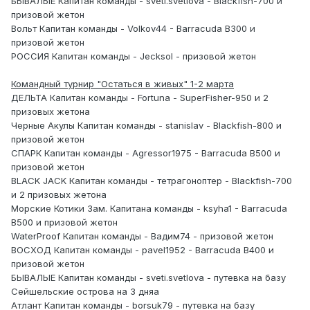
БЫВАЛЫЕ Капитан команды - sveti.svetlova - Blackfish-700 и
призовой жетон
Вольт Капитан команды - Volkov44 - Barracuda B300 и
призовой жетон
РОССИЯ Капитан команды - Jecksol - призовой жетон
Командный турнир "Остаться в живых" 1-2 марта
ДЕЛЬТА Капитан команды - Fortuna - SuperFisher-950 и 2
призовых жетона
Черные Акулы Капитан команды - stanislav - Blackfish-800 и
призовой жетон
СПАРК Капитан команды - Agressor1975 - Barracuda B500 и
призовой жетон
BLACK JACK Капитан команды - тетрагоноптер - Blackfish-700
и 2 призовых жетона
Морские Котики Зам. Капитана команды - ksyha1 - Barracuda
В500 и призовой жетон
WaterProof Капитан команды - Вадим74 - призовой жетон
ВОСХОД Капитан команды - pavel1952 - Barracuda B400 и
призовой жетон
БЫВАЛЫЕ Капитан команды - sveti.svetlova - путевка на базу
Сейшельские острова на 3 дняа
Атлант Капитан команды - borsuk79 - путевка на базу