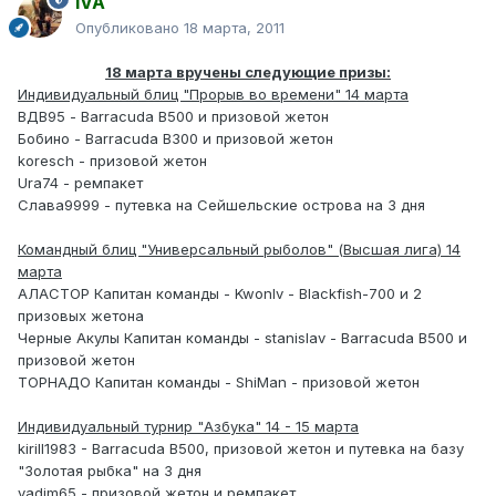
IVA
Опубликовано
18 марта, 2011
18 марта вручены следующие призы:
Индивидуальный блиц "Прорыв во времени" 14 марта
ВДВ95 - Barracuda B500 и призовой жетон
Бобино - Barracuda B300 и призовой жетон
koresch - призовой жетон
Ura74 - ремпакет
Слава9999 - путевка на Сейшельские острова на 3 дня
Командный блиц "Универсальный рыболов" (Высшая лига) 14
марта
АЛАСТОР Капитан команды - Kwonlv - Blackfish-700 и 2
призовых жетона
Черные Акулы Капитан команды - stanislav - Barracuda В500 и
призовой жетон
ТОРНАДО Капитан команды - ShiMan - призовой жетон
Индивидуальный турнир "Азбука" 14 - 15 марта
kirill1983 - Barracuda B500, призовой жетон и путевка на базу
"Золотая рыбка" на 3 дня
vadim65 - призовой жетон и ремпакет