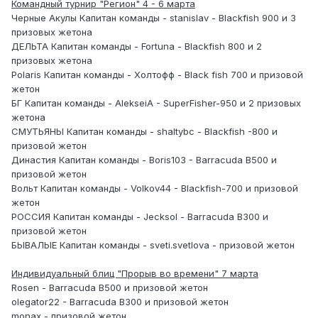
Командный турнир "Регион" 4 - 6 марта
Черные Акулы Капитан команды - stanislav - Blackfish 900 и 3
призовых жетона
ДЕЛЬТА Капитан команды - Fortuna - Blackfish 800 и 2
призовых жетона
Polaris Капитан команды - Холтофф - Black fish 700 и призовой
жетон
БГ Капитан команды - AlekseiA - SuperFisher-950 и 2 призовых
жетона
СМУТЬЯНЫ Капитан команды - shaltybc - Blackfish -800 и
призовой жетон
Династия Капитан команды - Boris103 - Barracuda B500 и
призовой жетон
Вольт Капитан команды - Volkov44 - Blackfish-700 и призовой
жетон
РОССИЯ Капитан команды - Jecksol - Barracuda B300 и
призовой жетон
БЫВАЛЫЕ Капитан команды - sveti.svetlova - призовой жетон
Индивидуальный блиц "Прорыв во времени" 7 марта
Rosen - Barracuda B500 и призовой жетон
olegator22 - Barracuda B300 и призовой жетон
monax - призовой жетон