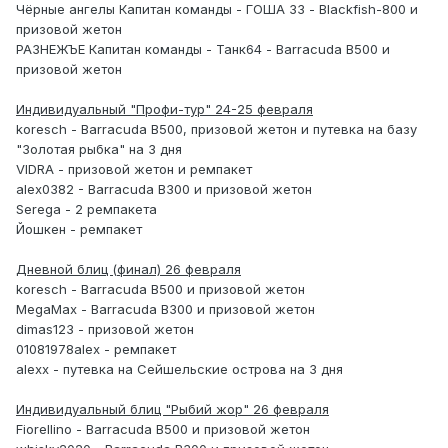
Чёрные ангелы Капитан команды - ГОША 33 - Blackfish-800 и
призовой жетон
РАЗНЕЖЪЕ Капитан команды - Танк64 - Barracuda B500 и
призовой жетон
Индивидуальный "Профи-тур" 24-25 февраля
koresch - Barracuda B500, призовой жетон и путевка на базу
"Золотая рыбка" на 3 дня
VIDRA - призовой жетон и ремпакет
alex0382 - Barracuda B300 и призовой жетон
Serega - 2 ремпакета
Йошкен - ремпакет
Дневной блиц (финал) 26 февраля
koresch - Barracuda B500 и призовой жетон
MegaMax - Barracuda B300 и призовой жетон
dimas123 - призовой жетон
01081978alex - ремпакет
alexx - путевка на Сейшельские острова на 3 дня
Индивидуальный блиц "Рыбий жор" 26 февраля
Fiorellino - Barracuda B500 и призовой жетон