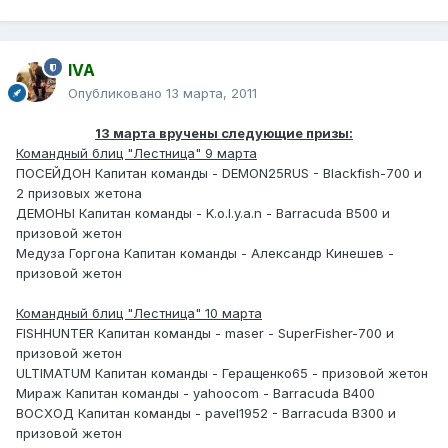
IVA
Опубликовано
13 марта, 2011
13 марта вручены следующие призы:
Командный блиц "Лестница" 9 марта
ПОСЕЙДОН Капитан команды - DEMON25RUS - Blackfish-700 и
2 призовых жетона
ДЕМОНЫ Капитан команды - K.o.l.y.a.n - Barracuda В500 и
призовой жетон
Медуза Горгона Капитан команды - Александр Кинешев -
призовой жетон
Командный блиц "Лестница" 10 марта
FISHHUNTER Капитан команды - maser - SuperFisher-700 и
призовой жетон
ULTIMATUM Капитан команды - Геращенко65 - призовой жетон
Мираж Капитан команды - yahoocom - Barracuda B400
ВОСХОД Капитан команды - pavel1952 - Barracuda B300 и
призовой жетон