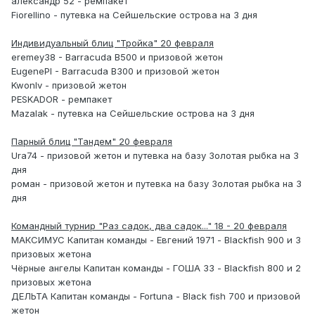
александр 52 - ремпакет
Fiorellino - путевка на Сейшельские острова на 3 дня
Индивидуальный блиц "Тройка" 20 февраля
eremey38 - Barracuda B500 и призовой жетон
EugenePI - Barracuda B300 и призовой жетон
Kwonlv - призовой жетон
PESKADOR - ремпакет
Mazalak - путевка на Сейшельские острова на 3 дня
Парный блиц "Тандем" 20 февраля
Ura74 - призовой жетон и путевка на базу Золотая рыбка на 3
дня
роман - призовой жетон и путевка на базу Золотая рыбка на 3
дня
Командный турнир "Раз садок, два садок..." 18 - 20 февраля
МАКСИМУС Капитан команды - Евгений 1971 - Blackfish 900 и 3
призовых жетона
Чёрные ангелы Капитан команды - ГОША 33 - Blackfish 800 и 2
призовых жетона
ДЕЛЬТА Капитан команды - Fortuna - Black fish 700 и призовой
жетон