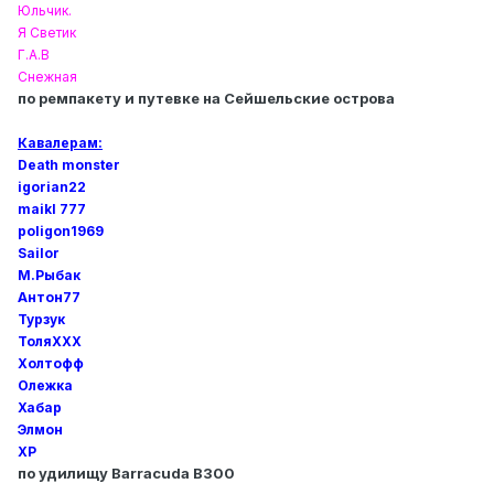
Юльчик.
Я Светик
Г.А.В
Снежная
по ремпакету и путевке на Сейшельские острова
Кавалерам:
Death monster
igorian22
maikl 777
poligon1969
Sailor
М.Рыбак
Антон77
Турзук
ТоляХХХ
Холтофф
Олежка
Хабар
Элмон
XP
по удилищу Barracuda B300