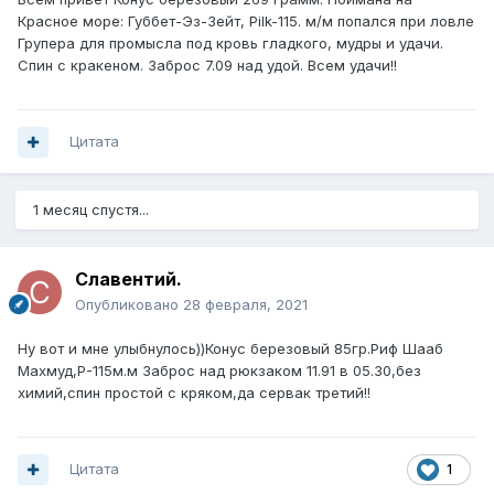
Красное море: Губбет-Эз-Зейт, Pilk-115. м/м попался при ловле
Групера для промысла под кровь гладкого, мудры и удачи.
Спин с кракеном. Заброс 7.09 над удой. Всем удачи!!
Цитата
1 месяц спустя...
Славентий.
Опубликовано
28 февраля, 2021
Ну вот и мне улыбнулось))Конус березовый 85гр.Риф Шааб
Махмуд,Р-115м.м Заброс над рюкзаком 11.91 в 05.30,без
химий,спин простой с кряком,да сервак третий!!
Цитата
1