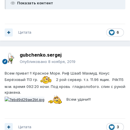
Показать контент
Цитата
6
gubchenko.sergej
Опубликовано
8 ноября, 2019
Всем привет !! Красное Море. Риф Шааб Махмуд. Конус
Берёзовый 113 гр.
2 рой сервер. т.з. 11.96 ящик. Pilk115
м.м. время 092:20 ночи. Под кровь гладколобого. спин с руной
кракена.
Всем удачи!!!
Цитата
3