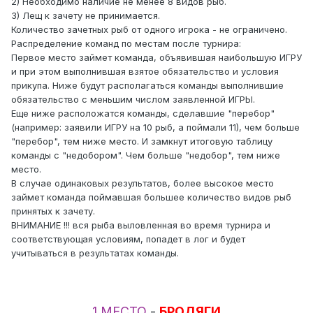
2) Необходимо наличие не менее 8 видов рыб.
3) Лещ к зачету не принимается.
Количество зачетных рыб от одного игрока - не ограничено.
Распределение команд по местам после турнира:
Первое место займет команда, объявившая наибольшую ИГРУ
и при этом выполнившая взятое обязательство и условия
прикупа. Ниже будут располагаться команды выполнившие
обязательство с меньшим числом заявленной ИГРЫ.
Еще ниже расположатся команды, сделавшие "перебор"
(например: заявили ИГРУ на 10 рыб, а поймали 11), чем больше
"перебор", тем ниже место. И замкнут итоговую таблицу
команды с "недобором". Чем больше "недобор", тем ниже
место.
В случае одинаковых результатов, более высокое место
займет команда поймавшая большее количество видов рыб
принятых к зачету.
ВНИМАНИЕ !!! вся рыба выловленная во время турнира и
соответствующая условиям, попадет в лог и будет
учитываться в результатах команды.
1 МЕСТО
-
БРОДЯГИ