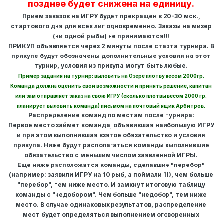
позднее будет снижена на единицу.
Прием заказов на ИГРУ будет прекращен в 20-30 мск.,
стартового дня для всех лиг одновременно. Заказы на мизер
(ни одной рыбы) не принимаются!!!
ПРИКУП объявляется через 2 минуты после старта турнира. В
прикупе будут обозначены дополнительные условия на этот
турнир, условия из прикупа могут быть любые.
Пример задания на турнир: выловить на Озере плотву весом 2000гр.
Команда должна оценить свои возможности и принять решение, капитан
или зам отправляет заказ на свою ИГРУ (сколько плотвы весом 2000 гр.
планирует выловить команда) письмом на почтовый ящик Арбитров.
Распределение команд по местам после турнира:
Первое место займет команда, объявившая наибольшую ИГРУ
и при этом выполнившая взятое обязательство и условия
прикупа. Ниже будут располагаться команды выполнившие
обязательство с меньшим числом заявленной ИГРЫ.
Еще ниже расположатся команды, сделавшие "перебор"
(например: заявили ИГРУ на 10 рыб, а поймали 11), чем больше
"перебор", тем ниже место. И замкнут итоговую таблицу
команды с "недобором". Чем больше "недобор", тем ниже
место. В случае одинаковых результатов, распределение
мест будет определяться выполнением оговоренных