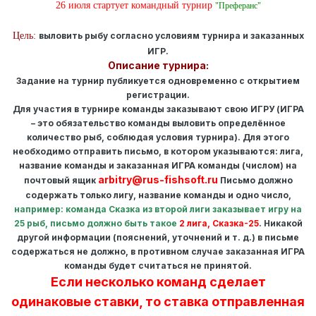
26 июля стартует командный турнир
"Преферанс"
Цель:
выловить рыбу согласно условиям турнира и заказанных
ИГР.
Описание турнира:
Задание на турнир публикуется одновременно с открытием
регистрации.
Для участия в турнире команды заказывают свою ИГРУ (ИГРА
– это обязательство команды выловить определённое
количество рыб, соблюдая условия турнира). Для этого
необходимо отправить письмо, в котором указываются: лига,
название команды и заказанная ИГРА команды (числом) на
arbitry@rus-fishsoft.ru
почтовый ящик
Письмо должно
содержать только лигу, название команды и одно число,
например: команда Сказка из второй лиги заказывает игру на
25 рыб, письмо должно быть такое
2 лига, Сказка-25
. Никакой
другой информации (пояснений, уточнений и т. д.) в письме
содержаться не должно, в противном случае заказанная ИГРА
команды будет считаться не принятой.
Если несколько команд сделает
одинаковые ставки, то ставка отправленная