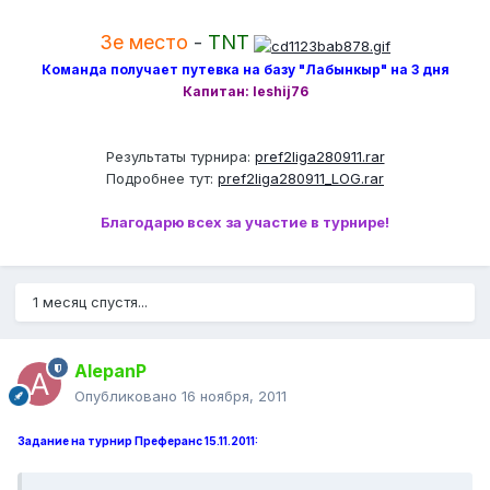
3е место
-
TNT
Команда получает путевка на базу "Лабынкыр" на 3 дня
Капитан: leshij76
Результаты турнира:
pref2liga280911.rar
Подробнее тут:
pref2liga280911_LOG.rar
Благодарю всех за участие в турнире!
1 месяц спустя...
AlepanP
Опубликовано
16 ноября, 2011
Задание на турнир Преферанс 15.11.2011: