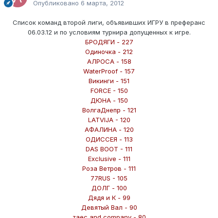
Опубликовано
6 марта, 2012
Список команд второй лиги, объявивших ИГРУ в преферанс
06.03.12 и по условиям турнира допущенных к игре.
БРОДЯГИ - 227
Одиночка - 212
АЛРОСА - 158
WaterProof - 157
Викинги - 151
FORCE - 150
ДЮНА - 150
ВолгаДнепр - 121
LATVIJA - 120
АФАЛИНА - 120
ОДИССЕЯ - 113
DAS BOOT - 111
Exclusive - 111
Роза Ветров - 111
77RUS - 105
ДОЛГ - 100
Дядя и К - 99
Девятый Вал - 90
zaec and company - 80