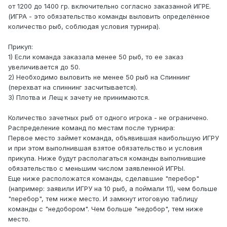
от 1200 до 1400 гр. включительно согласно заказанной ИГРЕ.
(ИГРА - это обязательство команды выловить определённое
количество рыб, соблюдая условия турнира).
Прикуп:
1) Если команда заказала менее 50 рыб, то ее заказ
увеличивается до 50.
2) Необходимо выловить не менее 50 рыб на Спиннинг
(перехват на спиннинг засчитывается).
3) Плотва и Лещ к зачету не принимаются.
Количество зачетных рыб от одного игрока - не ограничено.
Распределение команд по местам после турнира:
Первое место займет команда, объявившая наибольшую ИГРУ
и при этом выполнившая взятое обязательство и условия
прикупа. Ниже будут располагаться команды выполнившие
обязательство с меньшим числом заявленной ИГРЫ.
Еще ниже расположатся команды, сделавшие "перебор"
(например: заявили ИГРУ на 10 рыб, а поймали 11), чем больше
"перебор", тем ниже место. И замкнут итоговую таблицу
команды с "недобором". Чем больше "недобор", тем ниже
место.