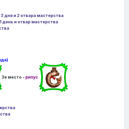
 3 дня и 2 отвара мастерства
 1 день и отвар мастерства
ства
яда)
3е место -
рипус
терства
рства