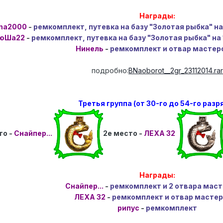
Награды:
na2000
-
ремкомплект, путевка на базу "Золотая рыбка" на
юШа22
-
ремкомплект, путевка на базу "Золотая рыбка" на
Нинель
-
ремкомплект и отвар мастер
подробно:
BNaoborot__2gr_23112014.rar
Третья группа (от 30-го до 54-го разр
то -
Снайпер...
2е место -
ЛЕХА 32
Награды:
Снайпер...
-
ремкомплект и 2 отвара мас
ЛЕХА 32
-
ремкомплект и отвар масте
рипус
-
ремкомплект