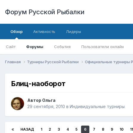
Форум Русской Рыбалки
Обзор
Активность
Лидеры
Сайт
Форумы
События
Пользователи онлайн
Главная
Турниры Русской Рыбалки
Официальные турниры 
Блиц-наоборот
Автор
Ольга
29 сентября, 2010
в
Индивидуальные турниры
НАЗАД
1
2
3
4
5
6
7
8
9
10
11