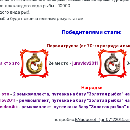
в для каждого вида рыбы – 10000.
дого вида рыб.
рыб и будет окончательным результатом
Победителями стали:
Первая группа (от 70-го разряда и вы
а кто это
2е место -
juravlov2011
3
Награды:
о это
-
2 ремкомплекта, путевка на базу "Золотая рыбка" на
vlov2011
-
ремкомплект, путевка на базу "Золотая рыбка" на
eidon4ik
-
ремкомплект, путевка на базу "Золотая рыбка" н
подробно:
BNaoborot__1gr_07122014.rar