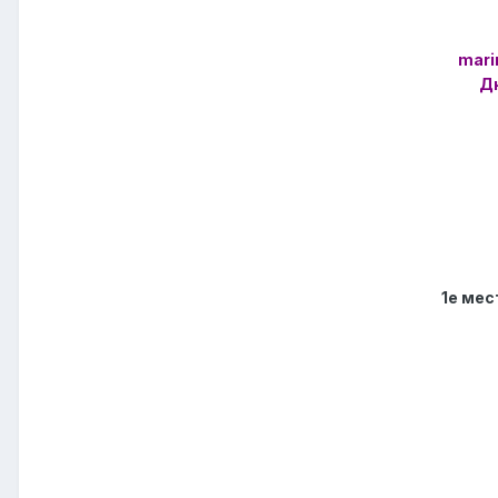
mari
Д
1е мес