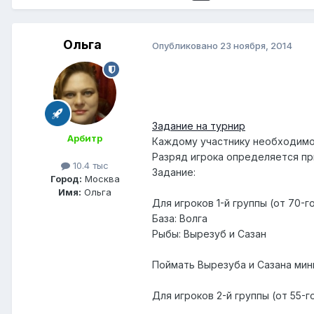
Ольга
Опубликовано
23 ноября, 2014
Задание на турнир
Арбитр
Каждому участнику необходимо 
Разряд игрока определяется пр
10.4 тыс
Задание:
Город:
Москва
Имя:
Ольга
Для игроков 1-й группы (от 70-г
База: Волга
Рыбы: Вырезуб и Сазан
Поймать Вырезуба и Сазана мини
Для игроков 2-й группы (от 55-г