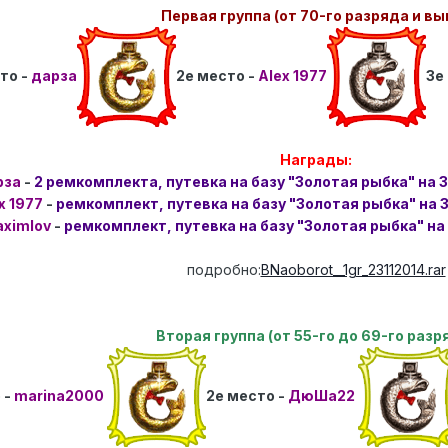
Первая группа (от 70-го разряда и вы
то -
дарза
2е место -
Alex 1977
3е
Награды:
рза
-
2 ремкомплекта, путевка на базу "Золотая рыбка" на 
x 1977
-
ремкомплект, путевка на базу "Золотая рыбка" на 
ximlov
-
ремкомплект, путевка на базу "Золотая рыбка" на
подробно:
BNaoborot__1gr_23112014.rar
Вторая группа (от 55-го до 69-го разр
 -
marina2000
2е место -
ДюШа22