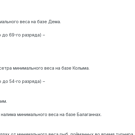
ального веса на базе Дема.
о до 69-го разряда) –
сетра минимального веса на базе Колыма.
о до 54-го разряда) –
им.
налима минимального веса на базе Балаганнах.
ллах от минимального веса рыб, пойманных во время турнира.