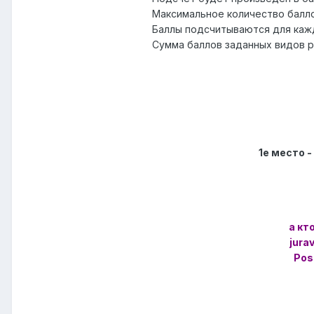
Максимальное количество балло
Баллы подсчитываются для каж
Сумма баллов заданных видов 
1е место -
а кт
jura
Pos