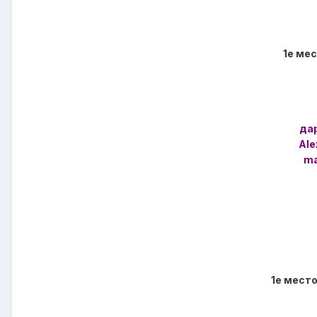
1е мес
да
Ale
ma
1е место