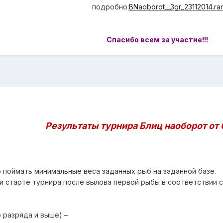
подробно:
BNaoborot__3gr_23112014.rar
Спасибо всем за участие!!!
Результаты турнира Блиц наоборот от 0
поймать минимальные веса заданных рыб на заданной базе.
и старте турнира после вылова первой рыбы в соответствии с
о разряда и выше) –