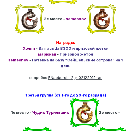
3е место -
semeonov
Награды:
Холли
-
Barracuda B300 и призовой жетон
марюкан
-
Призовой жетон
semeonov
-
Путевка на базу "Сейшельские острова" на 1
день
подробно:
BNaoborot__2gr_02122012.rar
Третья группа (от 1-го до 29-го разряда)
1е место -
Чудик Турильщик
2е место -