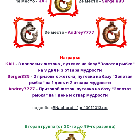
1е место -
KAH
2е место -
Sergei889
3е место -
Andrey7777
Награды:
KAH
-
3 призовых жетона , путевка на базу "Золотая рыбка"
на 3 дня и 3 отвара мудрости
Sergei889
-
2 призовых жетона, путевка на базу "Золотая
рыбка" на 1 день и 2 отвара мудрости
Andrey7777
-
Призовой жетон, путевка на базу "Золотая
рыбка" на 1 день и отвар мудрости
подробно:
BNaoborot__1gr_13012013.rar
Вторая группа (от 30-го до 49-го разряда)