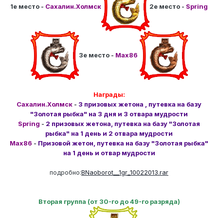
1е место -
Сахалин.Холмск
2е место -
Spring
3е место -
Max86
Награды:
Сахалин.Холмск
-
3 призовых жетона , путевка на базу
"Золотая рыбка" на 3 дня и 3 отвара мудрости
Spring
-
2 призовых жетона, путевка на базу "Золотая
рыбка" на 1 день и 2 отвара мудрости
Max86
-
Призовой жетон, путевка на базу "Золотая рыбка"
на 1 день и отвар мудрости
подробно:
BNaoborot__1gr_10022013.rar
Вторая группа (от 30-го до 49-го разряда)