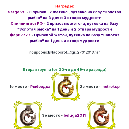
Награды:
Serge VS
-
3 призовых жетона , путевка на базу "Золотая
рыбка" на 3 дня и 3 отвара мудрости
СпиннингистРФ
-
2 призовых жетона, путевка на базу
"Золотая рыбка" на 1 день и 2 отвара мудрости
Фарик777
-
Призовой жетон, путевка на базу "Золотая
рыбка" на 1 день и отвар мудрости
подробно:
BNaoborot__1gr_27012013.rar
Вторая группа (от 30-го до 49-го разряда)
1е место -
Рыбоедка
2е место -
metroksp
3е место -
beluga2011