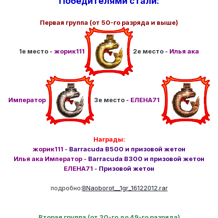
Победителями стали:
Первая группа (от 50-го разряда и выше)
1е место -
жорик111
2е место -
Илья ака
Император
3е место -
ЕЛЕНА71
Награды:
жорик111
-
Barracuda B500 и призовой жетон
Илья ака Император
-
Barracuda B300 и призовой жетон
ЕЛЕНА71
-
Призовой жетон
подробно:
BNaoborot__1gr_16122012.rar
Вторая группа (от 30-го до 49-го разряда)