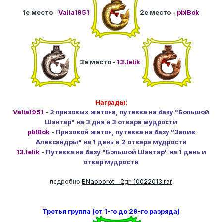
1е место -
Valia1951
2е место -
pblBok
3е место -
13.lelik
Награды:
Valia1951
-
2 призовых жетона, путевка на базу "Большой
Шантар" на 3 дня и 3 отвара мудрости
pblBok
-
Призовой жетон, путевка на базу "Залив
Александры" на 1 день и 2 отвара мудрости
13.lelik
-
Путевка на базу "Большой Шантар" на 1 день и
отвар мудрости
подробно:
BNaoborot__2gr_10022013.rar
Третья группа (от 1-го до 29-го разряда)