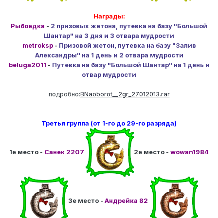
Награды:
Рыбоедка
-
2 призовых жетона, путевка на базу "Большой
Шантар" на 3 дня и 3 отвара мудрости
metroksp
-
Призовой жетон, путевка на базу "Залив
Александры" на 1 день и 2 отвара мудрости
beluga2011
-
Путевка на базу "Большой Шантар" на 1 день и
отвар мудрости
подробно:
BNaoborot__2gr_27012013.rar
Третья группа (от 1-го до 29-го разряда)
1е место -
Санек 2207
2е место -
wowan1984
3е место -
Андрейка 82