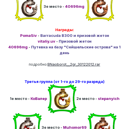
3е место -
40696mg
Награды:
PomaSiv
-
Barracuda B300 и призовой жетон
vitaliy.uv
-
Призовой жетон
40696mg
-
Путевка на базу "Сейшельские острова" на 1
день
подробно:
BNaoborot__2gr_30122012.rar
Третья группа (от 1-го до 29-го разряда)
1е место -
КоВалер
2е место -
stepanyich
3е место -
Muhomor69