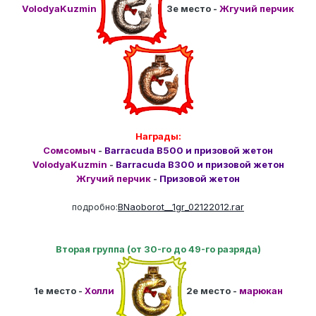
VolodyaKuzmin
3е место -
Жгучий перчик
Награды:
Сомсомыч
-
Barracuda B500 и призовой жетон
VolodyaKuzmin
-
Barracuda B300 и призовой жетон
Жгучий перчик
-
Призовой жетон
подробно:
BNaoborot__1gr_02122012.rar
Вторая группа (от 30-го до 49-го разряда)
1е место -
Холли
2е место -
марюкан