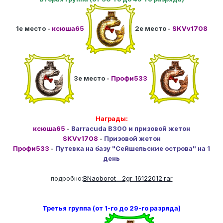
1е место -
ксюша65
2е место -
SKVv1708
3е место -
Профи533
Награды:
ксюша65
-
Barracuda B300 и призовой жетон
SKVv1708
-
Призовой жетон
Профи533
-
Путевка на базу "Сейшельские острова" на 1
день
подробно:
BNaoborot__2gr_16122012.rar
Третья группа (от 1-го до 29-го разряда)