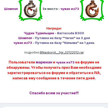
Шомпол
3е место -
чувак из73
Награды:
Чудик Турильщик
-
Barracuda B300
Шомпол
-
Путевка на базу "Чаган" на 3 дня
чувак из73
-
Путевка на базу "Колыма" на 1 день
подробно:
BNaoborot__3gr_02122012.rar
Пользователи
марюкан
и
на форуме не
чувак из73
обнаружены. Чтобы получить приз Вам необходимо
зарегистрироваться на форуме и обратиться к IVA,
написав ему сообщение в течение пяти дней.
Спасибо всем за участие!!!