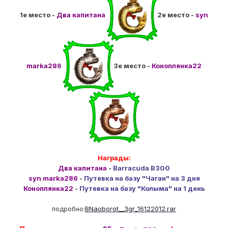
1е место -
Два капитана
2е место -
syn
marka286
3е место -
Коноплянка22
Награды:
Два капитана
-
Barracuda B300
syn marka286
-
Путевка на базу "Чаган" на 3 дня
Коноплянка22
-
Путевка на базу "Колыма" на 1 день
подробно:
BNaoborot__3gr_16122012.rar