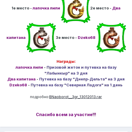
1е место -
лапочка лили
2е место -
Два
капитана
3е место -
Dzeko68
Награды:
лапочка лили
-
Призовой жетон и путевка на базу
"Лабынкыр" на 3 дня
Два капитана
-
Путевка на базу "Днепр-Дельта" на 3 дня
Dzeko68
-
Путевка на базу "Северная Ладога" на 1 день
подробно:
BNaoborot__3gr_13012013.rar
Спасибо всем за участие!!!