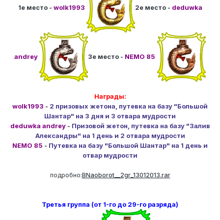
1е место -
wolk1993
2е место -
deduwka
andrey
3е место -
NEMO 85
Награды:
wolk1993
-
2 призовых жетона, путевка на базу "Большой
Шантар" на 3 дня и 3 отвара мудрости
deduwka andrey
-
Призовой жетон, путевка на базу "Залив
Александры" на 1 день и 2 отвара мудрости
NEMO 85
-
Путевка на базу "Большой Шантар" на 1 день и
отвар мудрости
подробно:
BNaoborot__2gr_13012013.rar
Третья группа (от 1-го до 29-го разряда)