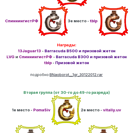
СпиннингистРФ
3е место -
tblp
Награды:
13Jaguar13
-
Barracuda B500 и призовой жетон
LVG
и
СпиннингистРФ
-
Barracuda B300 и призовой жетон
tblp
-
Призовой жетон
подробно:
BNaoborot__1gr_30122012.rar
Вторая группа (от 30-го до 49-го разряда)
1е место -
PomaSiv
2е место -
vitaliy.uv