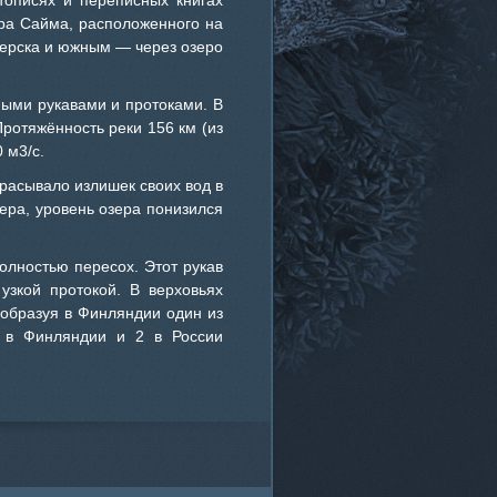
тописях и переписных книгах
зера Сайма, расположенного на
зерска и южным — через озеро
ыми рукавами и протоками. В
 Протяжённость реки 156 км (из
 м3/с.
брасывало излишек своих вод в
зера, уровень озера понизился
олностью пересох. Этот рукав
узкой протокой. В верховьях
 образуя в Финляндии один из
 в Финляндии и 2 в России