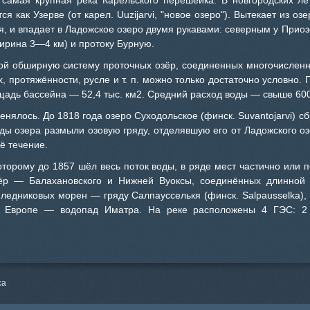
 самая крупная река Карельского перешейка. В новгородских ле
я как Узерве (от карел. Uuzijarvi, "новое озеро"). Вытекает из о
я, и впадает в Ладожское озеро двумя рукавами: северным у Прио
ширина 3—4 км) и протоку Бурную.
бой обширную систему проточных озёр, соединенных многочисленн
х, протяжённости, русле и т. п. можно только достаточно условно.
щадь бассейна — 52,4 тыс. км2. Средний расход воды — свыше 600
енялось. До 1818 года озеро Суходольское (финск. Suvantojarvi) с
оды озера размыли озовую гряду, отделявшую его от Ладожского о
ё течение.
оторому до 1857 шёл весь поток воды, в ряде мест частично или п
ёр — Балахановского и Нижней Вуоксы, соединённых длинной 
 ледниковых морен — гряду Салпаусселькя (финск. Salpausselka),
в Европе — водопад Иматра. На реке расположены 4 ГЭС: 2
са