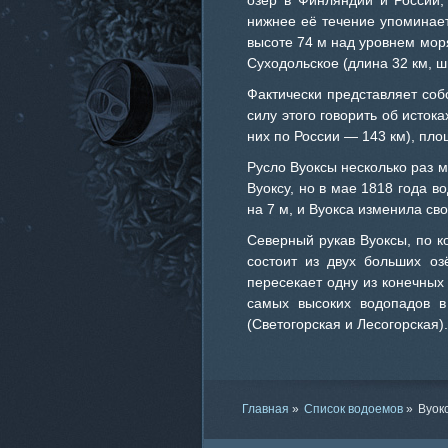
озёр в Финляндии и России,
нижнее её течение упоминаетс
высоте 74 м над уровнем мор
Суходольское (длина 32 км, 
Фактически представляет со
силу этого говорить об истока
них по России — 143 км), пло
Русло Вуоксы несколько раз м
Вуоксу, но в мае 1818 года в
на 7 м, и Вуокса изменила сво
Северный рукав Вуоксы, по к
состоит из двух больших оз
пересекает одну из конечных
самых высоких водопадов 
(Светогорская и Лесогорская).
Главная
»
Список водоемов
»
Вуок