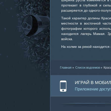
Ширина русла изменяется в п
протекает в глубокой и сил
расширяется до одного-полут
Такой характер долины Крас
местности в восточной част
фотографии которого исполь
находился лагерь Мамая. Зд
войска.
На холме за рекой находится
Главная
»
Список водоемов
»
Крас
ИГРАЙ В МОБИ
Приложение доступ