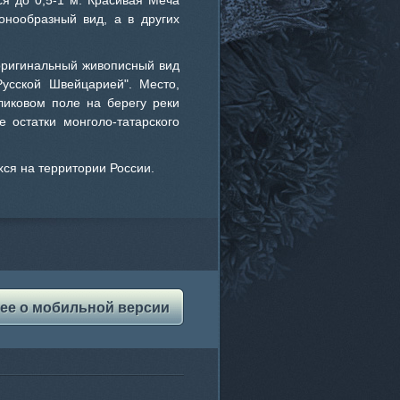
ся до 0,5-1 м. Красивая Меча
онообразный вид, а в других
оригинальный живописный вид
Русской Швейцарией". Место,
ликовом поле на берегу реки
 остатки монголо-татарского
ся на территории России.
ее о мобильной версии