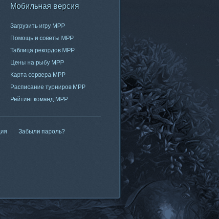
Мобильная версия
Загрузить игру МРР
Помощь и советы МРР
Таблица рекордов МРР
Цены на рыбу МРР
Карта сервера МРР
Расписание турниров МРР
Рейтинг команд МРР
ция
Забыли пароль?