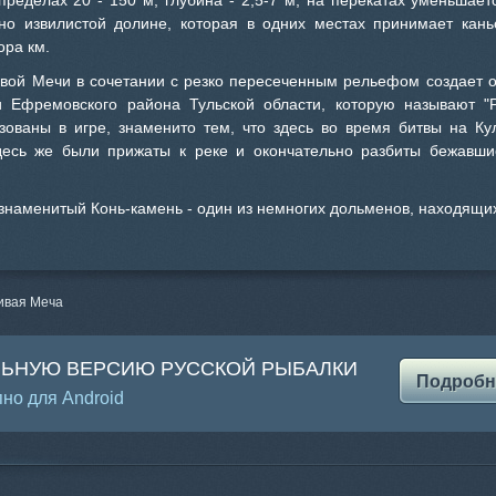
ределах 20 - 150 м, глубина - 2,5-7 м, на перекатах уменьшает
ьно извилистой долине, которая в одних местах принимает кань
ора км.
ивой Мечи в сочетании с резко пересеченным рельефом создает 
и Ефремовского района Тульской области, которую называют "
зованы в игре, знаменито тем, что здесь во время битвы на Ку
есь же были прижаты к реке и окончательно разбиты бежавшие
 знаменитый Конь-камень - один из немногих дольменов, находящих
ивая Меча
ЛЬНУЮ ВЕРСИЮ РУССКОЙ РЫБАЛКИ
Подробн
но для Android