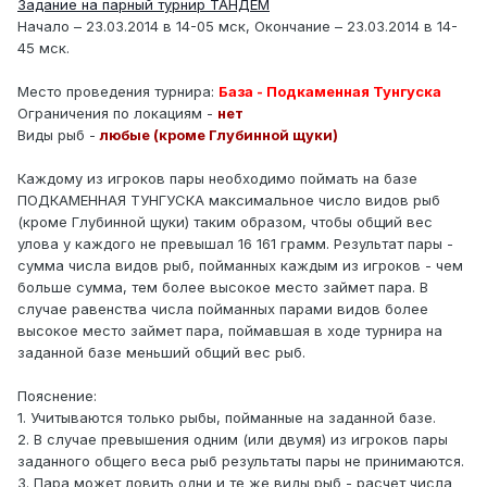
Задание на парный турнир ТАНДЕМ
Начало – 23.03.2014 в 14-05 мск, Окончание – 23.03.2014 в 14-
45 мск.
Место проведения турнира:
База - Подкаменная Тунгуска
Ограничения по локациям -
нет
Виды рыб -
любые (кроме Глубинной щуки)
Каждому из игроков пары необходимо поймать на базе
ПОДКАМЕННАЯ ТУНГУСКА максимальное число видов рыб
(кроме Глубинной щуки) таким образом, чтобы общий вес
улова у каждого не превышал 16 161 грамм. Результат пары -
сумма числа видов рыб, пойманных каждым из игроков - чем
больше сумма, тем более высокое место займет пара. В
случае равенства числа пойманных парами видов более
высокое место займет пара, поймавшая в ходе турнира на
заданной базе меньший общий вес рыб.
Пояснение:
1. Учитываются только рыбы, пойманные на заданной базе.
2. В случае превышения одним (или двумя) из игроков пары
заданного общего веса рыб результаты пары не принимаются.
3. Пара может ловить одни и те же виды рыб - расчет числа