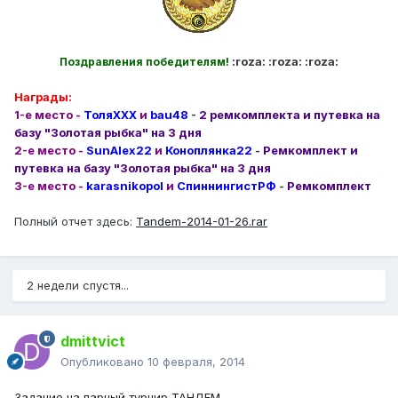
:roza: :roza: :roza:
Поздравления победителям!
Награды:
1-е место -
ТоляХХХ
и
bau48
-
2 ремкомплекта и путевка на
базу "Золотая рыбка" на 3 дня
2-е место -
SunAlex22
и
Коноплянка22
-
Ремкомплект и
путевка на базу "Золотая рыбка" на 3 дня
3-е место -
karasnikopol
и
СпиннингистРФ
-
Ремкомплект
Полный отчет здесь:
Tandem-2014-01-26.rar
2 недели спустя...
dmittvict
Опубликовано
10 февраля, 2014
Задание на парный турнир ТАНДЕМ