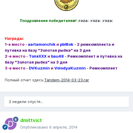
:roza: :roza: :roza:
Поздравления победителям!
Награды:
1-е место -
aartamonchik
и
pblBok
-
2 ремкомплекта и
путевка на базу "Золотая рыбка" на 3 дня
2-е место -
ТоляХХХ
и
bau48
-
Ремкомплект и путевка на
базу "Золотая рыбка" на 3 дня
3-е место -
DVKuzmin
и
VolodyaKuzmin
-
Ремкомплект
Полный отчет здесь:
Tandem-2014-03-23.rar
2 недели спустя...
dmittvict
Опубликовано
6 апреля, 2014