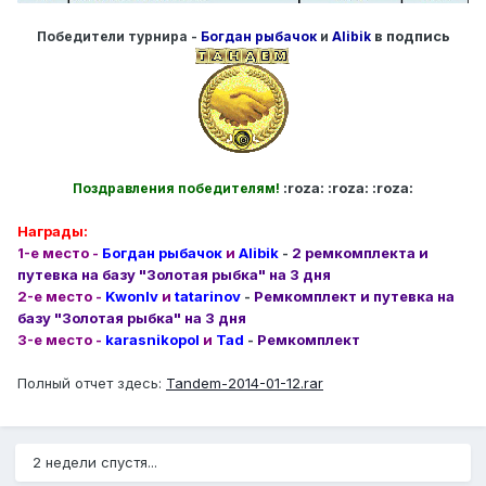
в подпись
Победители турнира -
Богдан рыбачок
и
Alibik
:roza: :roza: :roza:
Поздравления победителям!
Награды:
1-е место -
Богдан рыбачок
и
Alibik
-
2 ремкомплекта и
путевка на базу "Золотая рыбка" на 3 дня
2-е место -
Kwonlv
и
tatarinov
-
Ремкомплект и путевка на
базу "Золотая рыбка" на 3 дня
3-е место -
karasnikopol
и
Tad
-
Ремкомплект
Полный отчет здесь:
Tandem-2014-01-12.rar
2 недели спустя...