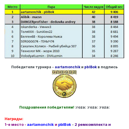
в подпись
Победители турнира -
aartamonchik
и
pblBok
:roza: :roza: :roza:
Поздравления победителям!
Награды:
1-е место -
aartamonchik
и
pblBok
-
2 ремкомплекта и