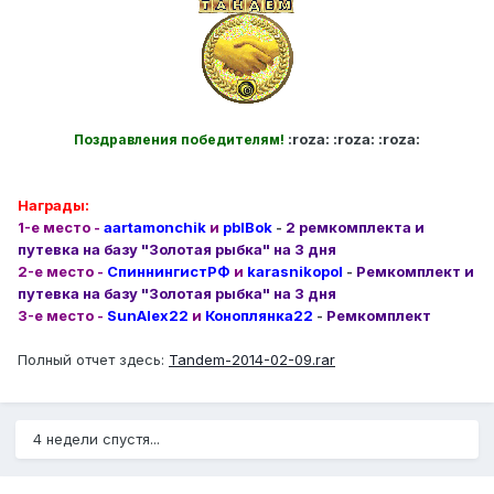
:roza: :roza: :roza:
Поздравления победителям!
Награды:
1-е место -
aartamonchik
и
pblBok
-
2 ремкомплекта и
путевка на базу "Золотая рыбка" на 3 дня
2-е место -
СпиннингистРФ
и
karasnikopol
-
Ремкомплект и
путевка на базу "Золотая рыбка" на 3 дня
3-е место -
SunAlex22
и
Коноплянка22
-
Ремкомплект
Полный отчет здесь:
Tandem-2014-02-09.rar
4 недели спустя...