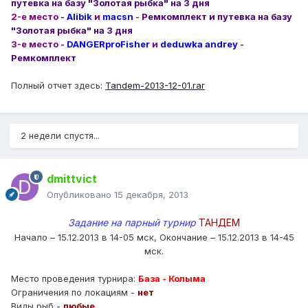
путевка на базу "Золотая рыбка" на 3 дня
2-е место -
Alibik
и
macsn
-
Ремкомплект и путевка на базу
"Золотая рыбка" на 3 дня
3-е место -
DANGERproFisher
и
deduwka andrey
-
Ремкомплект
Полный отчет здесь:
Tandem-2013-12-01.rar
2 недели спустя...
dmittvict
Опубликовано
15 декабря, 2013
Задание на парный турнир
ТАНДЕМ
Начало – 15.12.2013 в 14-05 мск, Окончание – 15.12.2013 в 14-45
мск.
Место проведения турнира:
База - Колыма
Ограничения по локациям -
нет
Виды рыб -
любые