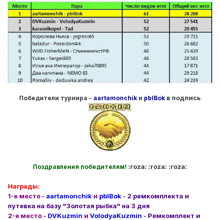
в подпись
Победители турнира -
aartamonchik
и
pblBok
:roza: :roza: :roza:
Поздравления победителям!
Награды:
1-е место -
aartamonchik
и
pblBok
-
2 ремкомплекта и
путевка на базу "Золотая рыбка" на 3 дня
2-е место -
DVKuzmin
и
VolodyaKuzmin
-
Ремкомплект и