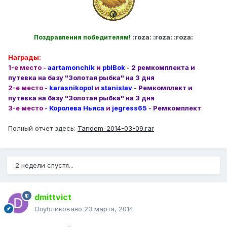
:roza: :roza: :roza:
Поздравления победителям!
Награды:
1-е место -
aartamonchik
и
pblBok
-
2 ремкомплекта и
путевка на базу "Золотая рыбка" на 3 дня
2-е место -
karasnikopol
и
stanislav
-
Ремкомплект и
путевка на базу "Золотая рыбка" на 3 дня
3-е место -
Королева Ньяса
и
jegress65
-
Ремкомплект
Полный отчет здесь:
Tandem-2014-03-09.rar
2 недели спустя...
dmittvict
Опубликовано
23 марта, 2014