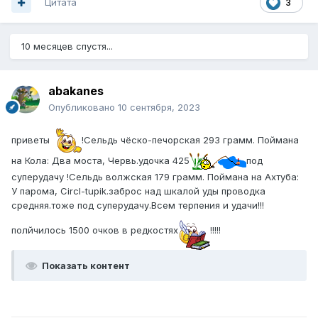
Цитата
3
10 месяцев спустя...
abakanes
Опубликовано
10 сентября, 2023
приветы
!Сельдь чёско-печорская 293 грамм. Поймана
на Кола: Два моста, Червь.удочка 425
под
суперудачу !Сельдь волжская 179 грамм. Поймана на Ахтуба:
У парома, Circl-tupik.заброс над шкалой уды проводка
средняя.тоже под суперудачу.Всем терпения и удачи!!!
полйчилось 1500 очков в редкостях
!!!!!
Показать контент