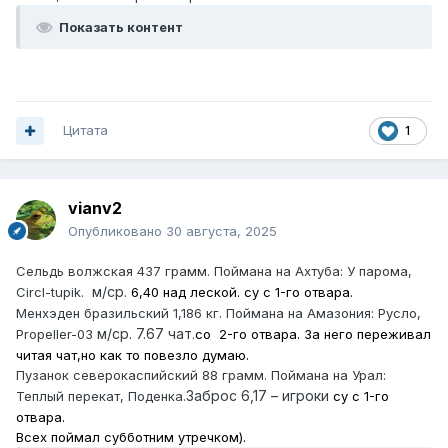
Показать контент
Цитата
1
vianv2
Опубликовано
30 августа, 2025
Сельдь волжская 437 грамм. Поймана на Ахтуба: У парома,
м/ср
Circl-tupik.
.
6,40 над леской
. су с 1-го отвара.
Менхэден бразильский 1,186 кг. Поймана на Амазония: Русло,
м/ср. 7.67 чат
Propeller-03
.
со 2-го отвара. За него переживал
читая чат,но как то повезло думаю.
Пузанок северокаспийский 88 грамм. Поймана на Урал:
Заброс 6,17 – игроки
Теплый перекат, Поденка.
су с 1-го
отвара.
Всех поймал субботним утречком).