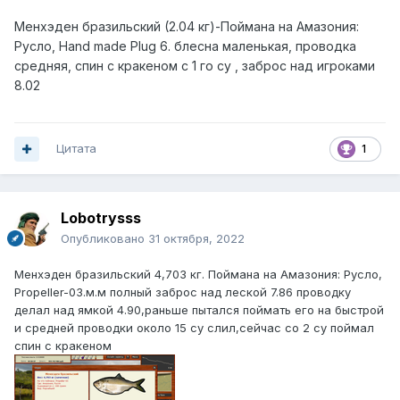
Менхэден бразильский (2.04 кг)-Поймана на Амазония:
Русло, Hand made Plug 6 . блесна маленькая, проводка
средняя, спин с кракеном с 1 го су , заброс над игроками
8.02
Цитата
1
Lobotrysss
Опубликовано
31 октября, 2022
Менхэден бразильский 4,703 кг. Поймана на Амазония: Русло,
Propeller-03.м.м полный заброс над леской 7.86 проводку
делал над ямкой 4.90,раньше пытался поймать его на быстрой
и средней проводки около 15 су слил,сейчас со 2 су поймал
спин с кракеном