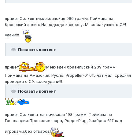
привет!Сельдь тихоокеанская 980 грамм. Поймана на
Кроноцкий залив: На подходе к океану, Мясо ракушки. с СУ!
удачи!!!
Показать контент
привет
!Менхэден бразильский 239 грамм.
Поймана на Амазония: Русло, Propeller-01.615 чат мал. средняя
проводка с СУ. всем удачи!!!
Показать контент
привет!Сельдь атлантическая 193 грамм. Поймана на
Гренландия: Тресковая нора, PopperPlug-2.заброс 617 над
игроками.без отваров!