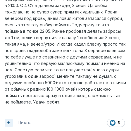
в 21:00. С 4 СУ в данном заходе, 3 серв. Да рыбка
тяжелая, но не супер супер прям как удильщик. Ловил
вечером под кровь, днем ловил китов запасался супрой,
очень хотел эту рыбку поймать.Подчеркну то что
поймана в точке 22.05. Ранее пробовал делать забросы
до 1 см, решил вернуться к началу 1 сообщения: 3 серв,
такая яма, и вечер/утро. И когда кидал блесну просто так
под кровь гладколоба заметил что на 3 сервере клев сам
по себе лучше по сравнению с другими серверами, и не
удивительно что первую маллискваму поймали именно на
нем. Советую если что то не получается( много супры
угрохали в один заброс) меняйте тактику не думая, с
редкими особенно 5000+ это хорошо работает в отличии
от обычных редких(100-1000 очей) которых можно
поймать несколько сразу в один заход, сложных вы так
не поймаете. Удачи ребят.
Цитата
5