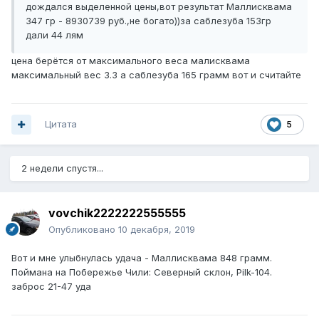
дождался выделенной цены,вот результат Маллисквама
347 гр - 8930739 руб.,не богато))за саблезуба 153гр
дали 44 лям
цена берётся от максимального веса малисквама
максимальный вес 3.3 а саблезуба 165 грамм вот и считайте
Цитата
5
2 недели спустя...
vovchik2222222555555
Опубликовано
10 декабря, 2019
Вот и мне улыбнулась удача - Маллисквама 848 грамм.
Поймана на Побережье Чили: Северный склон, Pilk-104.
заброс 21-47 уда