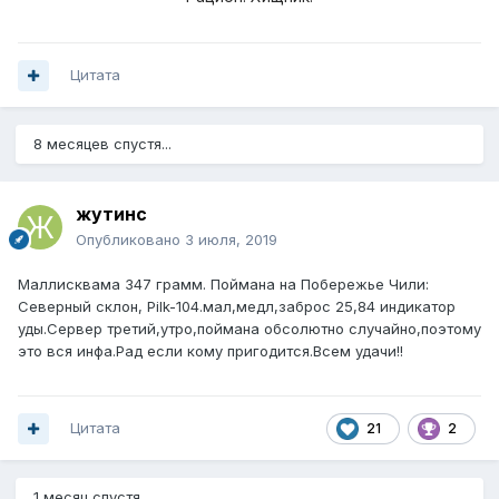
Цитата
8 месяцев спустя...
жутинс
Опубликовано
3 июля, 2019
Маллисквама 347 грамм. Поймана на Побережье Чили:
Северный склон, Pilk-104.мал,медл,заброс 25,84 индикатор
уды.Cервер третий,утро,поймана обсолютно случайно,поэтому
это вся инфа.Рад если кому пригодится.Всем удачи!!
Цитата
21
2
1 месяц спустя...