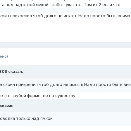
 а вод над какой ямкой - забыл указать, Там их 2 если что.
крин прикрепил чтоб долго не искать.Надо просто быть внима
ено)
808
сказал:
е скрин прикрепил чтоб долго не искать.Надо просто быть вн
ет) в грубой форме, но по существу.
сказал:
роводка только над ямкой.