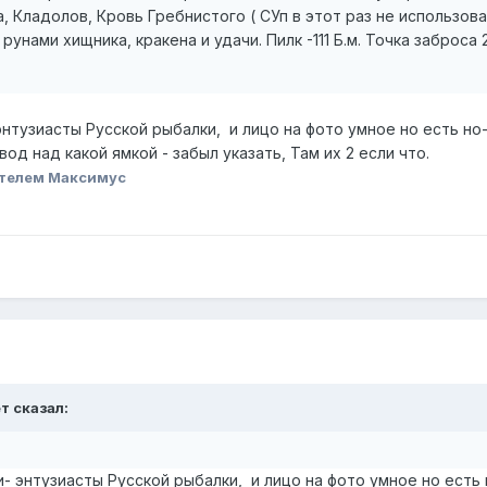
а, Кладолов, Кровь Гребнистого ( СУп в этот раз не использов
 с рунами хищника, кракена и удачи. Пилк -111 Б.м. Точка заброса
энтузиасты Русской рыбалки, и лицо на фото умное но есть но
вод над какой ямкой - забыл указать, Там их 2 если что.
телем Максимус
ет
сказал:
и- энтузиасты Русской рыбалки, и лицо на фото умное но есть