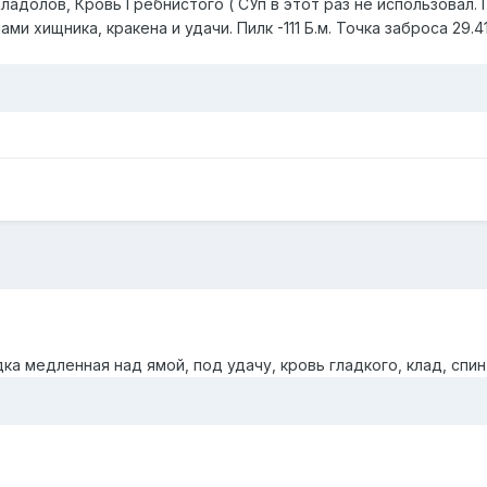
Кладолов, Кровь Гребнистого ( СУп в этот раз не использовал. 
нами хищника, кракена и удачи. Пилк -111 Б.м. Точка заброса 29.
ка медленная над ямой, под удачу, кровь гладкого, клад, спин