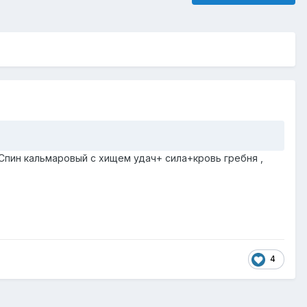
М. Спин кальмаровый с хищем удач+ сила+кровь гребня ,
4