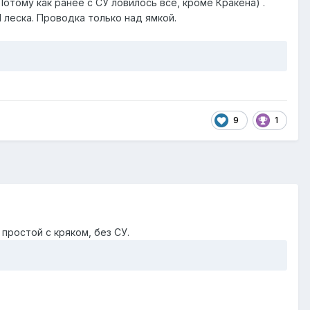
Потому как ранее с СУ ловилось всё, кроме Кракена) .
41 леска. Проводка только над ямкой.
9
1
 простой с кряком, без СУ.