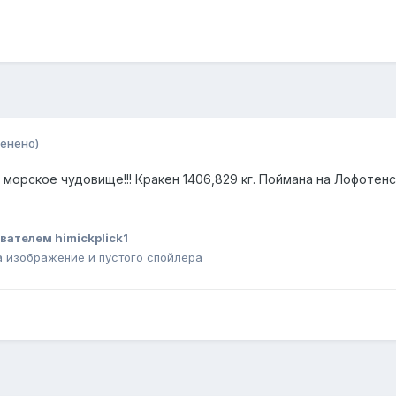
енено)
 морское чудовище!!! Кракен 1406,829 кг. Поймана на Лофотенск
вателем himickplick1
 изображение и пустого спойлера