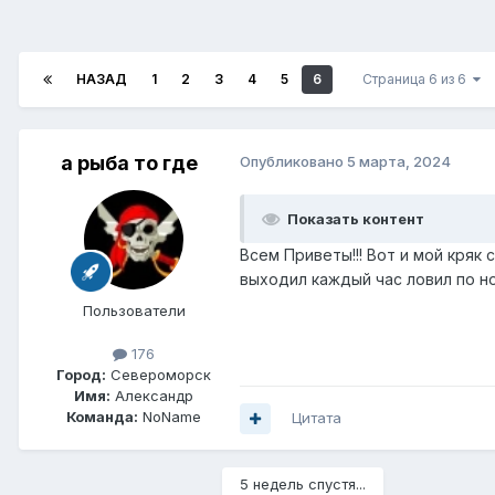
НАЗАД
1
2
3
4
5
6
Страница 6 из 6
а рыба то где
Опубликовано
5 марта, 2024
Показать контент
Всем Приветы!!! Вот и мой кряк 
выходил каждый час ловил по ноч
Пользователи
176
Город:
Североморск
Имя:
Александр
Команда:
NoName
Цитата
5 недель спустя...