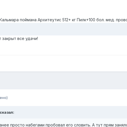
Кальмара поймана Архитеутис 512+ кг Пилк+100 бол. мед. про
т закрыт все удачи!
ено)
сказал:
Ранее просто набегами пробовал его словить. А тут прям заня