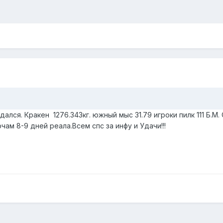
сдался. Кракен 1276.343кг. южный мыс 31.79 игроки пилк 111 Б.
ам 8-9 дней реала.Всем спс за инфу и Удачи!!!