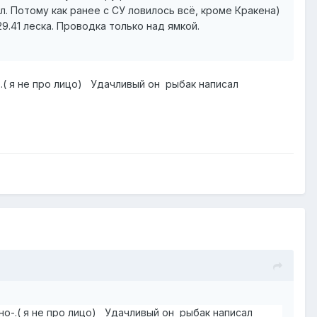
ал. Потому как ранее с СУ ловилось всё, кроме Кракена)
 29.41 леска. Проводка только над ямкой.
-.( я не про лицо) Удачливый он рыбак написал
 но-.( я не про лицо) Удачливый он рыбак написал