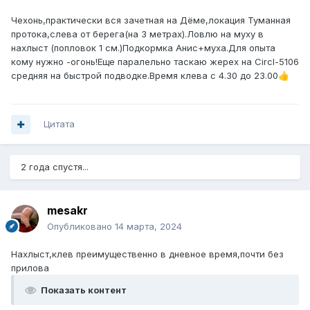
Чехонь,практически вся зачетная на Дёме,локация Туманная
протока,слева от берега(на 3 метрах).Ловлю на муху в
нахлыст (попловок 1 см.)Подкормка Анис+муха.Для опыта
кому нужно -огонь!Еще паралельно таскаю жерех на Circl-5106
средняя на быстрой подводке.Время клева с 4.30 до 23.00
👍
Цитата
2 года спустя...
mesakr
Опубликовано
14 марта, 2024
Нахлыст,клев преимущественно в дневное время,почти без
прилова
Показать контент