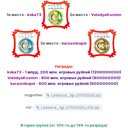
1е место -
koka73
2е место -
VolodyaKuzmin
3е место -
karasnikopol
Награды:
koka73
-
1 млрд. 200 млн. игровых рублей (1200000000)
VolodyaKuzmin
-
800 млн. игровых рублей (800000000)
karasnikopol
-
600 млн. игровых рублей (600000000)
подробно:
Lestnica__1gr_07052020.zip
лог:
Lestnica__1gr_07052020_LOG.zip
Вторая группа (от 100-го до 199-го разряда)