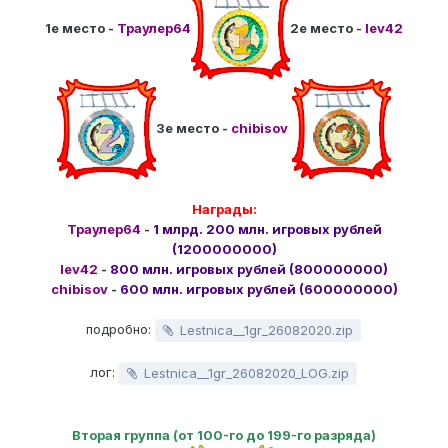
1е место -
Траулер64
2е место -
Iev42
3е место -
chibisov
Награды:
Траулер64
-
1 млрд. 200 млн. игровых рублей
(1200000000)
Iev42
-
800 млн. игровых рублей (800000000)
chibisov
-
600 млн. игровых рублей (600000000)
подробно:
Lestnica__1gr_26082020.zip
лог:
Lestnica__1gr_26082020_LOG.zip
Вторая группа (от 100-го до 199-го разряда)