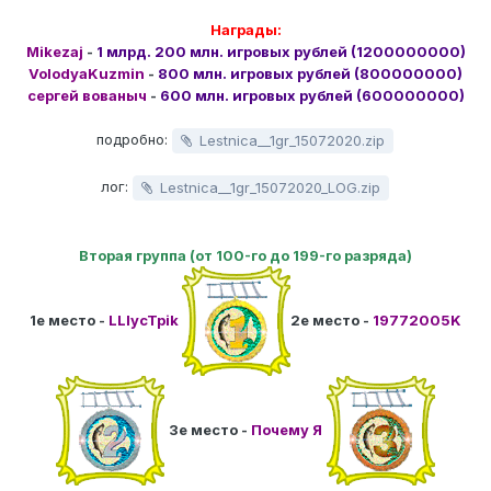
Награды:
Mikezaj
-
1 млрд. 200 млн. игровых рублей (1200000000)
VolodyaKuzmin
-
800 млн. игровых рублей (800000000)
сергей вованыч
-
600 млн. игровых рублей (600000000)
подробно:
Lestnica__1gr_15072020.zip
лог:
Lestnica__1gr_15072020_LOG.zip
Вторая группа (от 100-го до 199-го разряда)
1е место -
LLIycTpik
2е место -
19772005K
3е место -
Почему Я