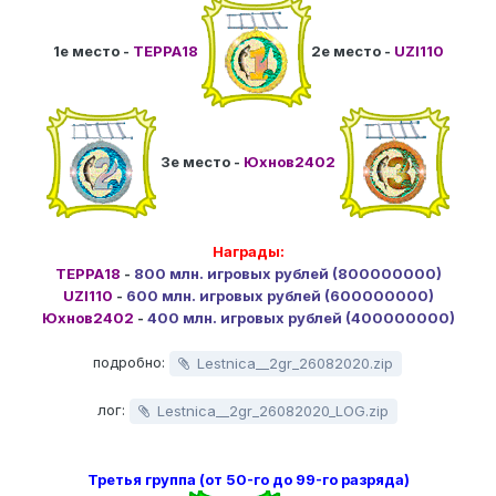
1е место -
ТЕРРА18
2е место -
UZI110
3е место -
Юхнов2402
Награды:
ТЕРРА18
-
800 млн. игровых рублей (800000000)
UZI110
-
600 млн. игровых рублей (600000000)
Юхнов2402
-
400 млн. игровых рублей (400000000)
подробно:
Lestnica__2gr_26082020.zip
лог:
Lestnica__2gr_26082020_LOG.zip
Третья группа (от 50-го до 99-го разряда)