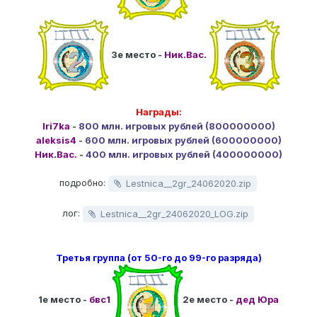
3е место -
Ник.Вас.
Награды:
Iri7ka
-
800 млн. игровых рублей (800000000)
aleksis4
-
600 млн. игровых рублей (600000000)
Ник.Вас.
-
400 млн. игровых рублей (400000000)
подробно:
Lestnica__2gr_24062020.zip
лог:
Lestnica__2gr_24062020_LOG.zip
Третья группа (от 50-го до 99-го разряда)
1е место -
бвс1
2е место -
дед Юра