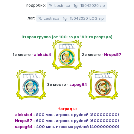
подробно:
Lestnica__1gr_15042020.zip
лог:
Lestnica__1gr_15042020_LOG.zip
Вторая группа (от 100-го до 199-го разряда)
1е место -
aleksis4
2е место -
Игорь57
3е место -
sapog64
Награды:
aleksis4
-
800 млн. игровых рублей (800000000)
Игорь57
-
600 млн. игровых рублей (600000000)
sapog64
-
400 млн. игровых рублей (400000000)