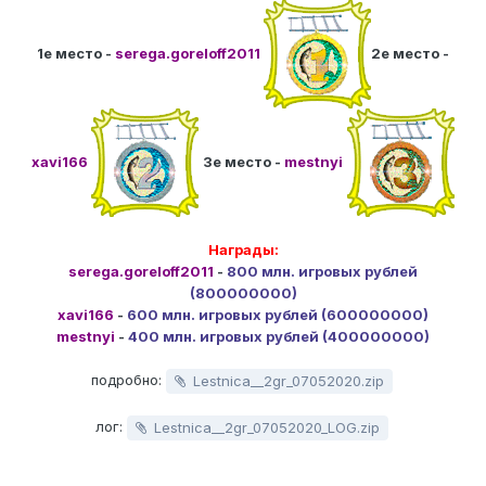
1е место -
serega.goreloff2011
2е место -
xavi166
3е место -
mestnyi
Награды:
serega.goreloff2011
-
800 млн. игровых рублей
(800000000)
xavi166
-
600 млн. игровых рублей (600000000)
mestnyi
-
400 млн. игровых рублей (400000000)
подробно:
Lestnica__2gr_07052020.zip
лог:
Lestnica__2gr_07052020_LOG.zip