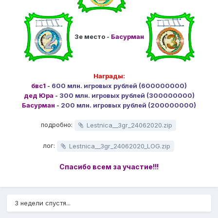
3е место -
Басурман
Награды:
бвс1
-
600 млн. игровых рублей (600000000)
дед Юра
-
300 млн. игровых рублей (300000000)
Басурман
-
200 млн. игровых рублей (200000000)
подробно:
Lestnica__3gr_24062020.zip
лог:
Lestnica__3gr_24062020_LOG.zip
Спасибо всем за участие!!!
3 недели спустя...