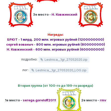
3е место -
Н. Ковжинский
Награды:
БРЮТ
-
1 млрд. 200 млн. игровых рублей (1200000000)
сергей вованыч
-
800 млн. игровых рублей (800000000)
Н. Ковжинский
-
600 млн. игровых рублей (600000000)
подробно:
Lestnica__1gr_27052020.zip
лог:
Lestnica__1gr_27052020_LOG.zip
Вторая группа (от 100-го до 199-го разряда)
1е место -
serega.goreloff2011
2е место -
rmv