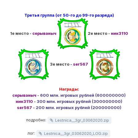
Третья группа (от 50-го до 99-го разряда)
1е место -
серываныч
2е место -
ник3110
3е место -
ser567
Награды:
серываныч
-
600 млн. игровых рублей (600000000)
ник3110
-
300 млн. игровых рублей (300000000)
ser567
-
200 млн. игровых рублей (200000000)
подробно:
Lestnica__3gr_03062020.zip
лог:
Lestnica__3gr_03062020_LOG.zip