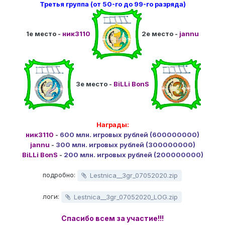
Третья группа (от 50-го до 99-го разряда)
1е место -
ник3110
2е место -
jannu
3е место -
BiLLi BonS
Награды:
ник3110
-
600 млн. игровых рублей (600000000)
jannu
-
300 млн. игровых рублей (300000000)
BiLLi BonS
-
200 млн. игровых рублей (200000000)
подробно:
Lestnica__3gr_07052020.zip
логи:
Lestnica__3gr_07052020_LOG.zip
Спасибо всем за участие!!!