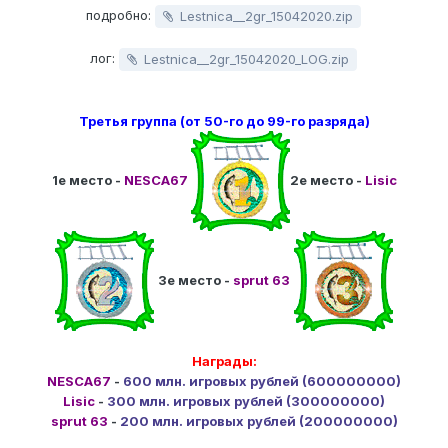
подробно:
Lestnica__2gr_15042020.zip
лог:
Lestnica__2gr_15042020_LOG.zip
Третья группа (от 50-го до 99-го разряда)
1е место -
NESCA67
2е место -
Lisic
3е место -
sprut 63
Награды:
NESCA67
-
600 млн. игровых рублей (600000000)
Lisic
-
300 млн. игровых рублей (300000000)
sprut 63
-
200 млн. игровых рублей (200000000)