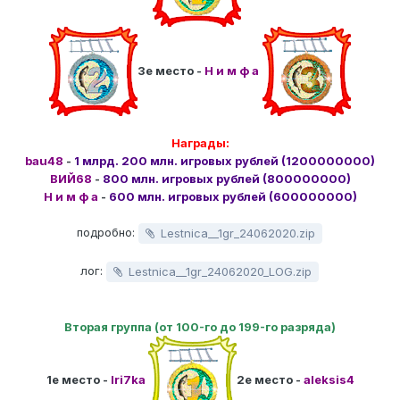
3е место -
Н и м ф а
Награды:
bau48
-
1 млрд. 200 млн. игровых рублей (1200000000)
ВИЙ68
-
800 млн. игровых рублей (800000000)
Н и м ф а
-
600 млн. игровых рублей (600000000)
подробно:
Lestnica__1gr_24062020.zip
лог:
Lestnica__1gr_24062020_LOG.zip
Вторая группа (от 100-го до 199-го разряда)
1е место -
Iri7ka
2е место -
aleksis4