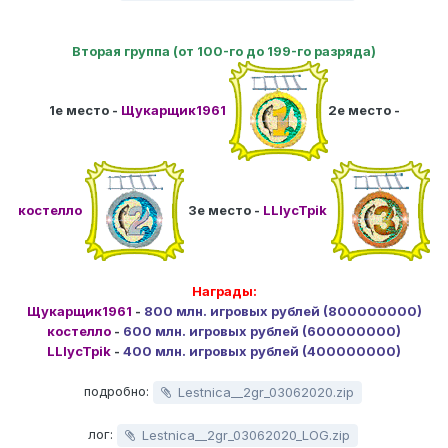
Вторая группа (от 100-го до 199-го разряда)
1е место -
Щукарщик1961
2е место -
костелло
3е место -
LLIycTpik
Награды:
Щукарщик1961
-
800 млн. игровых рублей (800000000)
костелло
-
600 млн. игровых рублей (600000000)
LLIycTpik
-
400 млн. игровых рублей (400000000)
подробно:
Lestnica__2gr_03062020.zip
лог:
Lestnica__2gr_03062020_LOG.zip