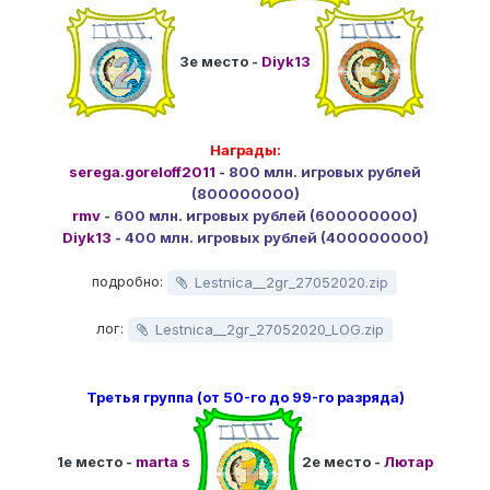
3е место -
Diyk13
Награды:
serega.goreloff2011
-
800 млн. игровых рублей
(800000000)
rmv
-
600 млн. игровых рублей (600000000)
Diyk13
-
400 млн. игровых рублей (400000000)
подробно:
Lestnica__2gr_27052020.zip
лог:
Lestnica__2gr_27052020_LOG.zip
Третья группа (от 50-го до 99-го разряда)
1е место -
marta s
2е место -
Лютар