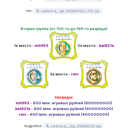
лог:
Lestnica__1gr_05082020_LOG.zip
Вторая группа (от 100-го до 199-го разряда)
1е место -
mihf63
2е место -
bat821e
3е место -
rmv
Награды:
mihf63
-
800 млн. игровых рублей (800000000)
bat821e
-
600 млн. игровых рублей (600000000)
rmv
-
400 млн. игровых рублей (400000000)
подробно:
Lestnica__2gr_05082020.zip