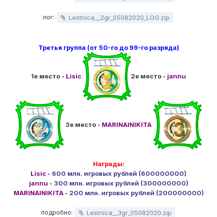
лог:
Lestnica__2gr_05082020_LOG.zip
Третья группа (от 50-го до 99-го разряда)
1е место -
Lisic
2е место -
jannu
3е место -
MARINAINIKITA
Награды:
Lisic
-
600 млн. игровых рублей (600000000)
jannu
-
300 млн. игровых рублей (300000000)
MARINAINIKITA
-
200 млн. игровых рублей (200000000)
подробно:
Lestnica__3gr_05082020.zip