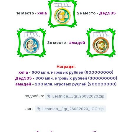
1е место -
xella
2е место -
Дед535
3е место -
амадей
Награды:
xella
-
600 млн. игровых рублей (600000000)
Дед535
-
300 млн. игровых рублей (300000000)
амадей
-
200 млн. игровых рублей (200000000)
подробно:
Lestnica__3gr_26082020.zip
лог:
Lestnica__3gr_26082020_LOG.zip