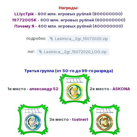
Награды:
LLIycTpik
-
800 млн. игровых рублей (800000000)
19772005K
-
600 млн. игровых рублей (600000000)
Почему Я
-
400 млн. игровых рублей (400000000)
подробно:
Lestnica__2gr_15072020.zip
лог:
Lestnica__2gr_15072020_LOG.zip
Третья группа (от 50-го до 99-го разряда)
1е место -
александр 52
2е место -
ASKONA
3е место -
tselnerl