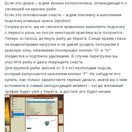
Если это донка – ждем звонка колокольчика, оповещающего о
засевшей на крючке рыбе.
Если это поплавочная снасть – ждем поклевку и выполняем
подсечку.клавиша space (пробел)
Скорее всего, вы не сможете правильно выполнить подсечку
с первого раза, но после некоторой практики все получится.
Теперь осталось дотянуть рыбу до берега. Следя краем глаза
за индикаторами нагрузки и не давая уходить ползункам в
красную зону, нажимаем поочередно кнопки “G” и “H”
(подмотка и подтяжка удилищем). В случае перегрузки вы
упустите рыбу и даже повредите снасть.
Для крупной рыбы (весом от 3-х кг) необходим подсак,
который выпускается нажатием кнопки “F”. Не забудьте его
купить, как только заработаете первые деньги, иначе вы о нем
вспомните в самый неподходящий момент – когда желанный
трофей будет уже у берега, а достать его будет нечем.