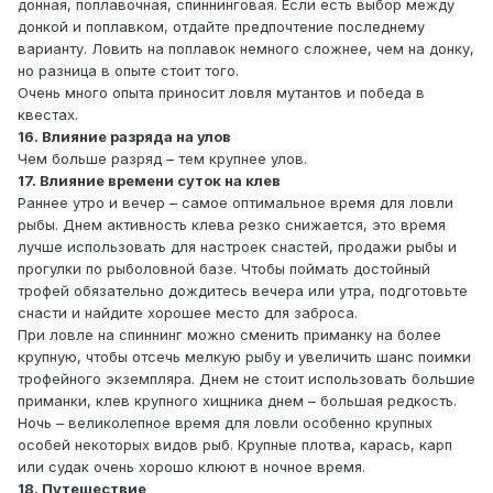
донная, поплавочная, спиннинговая. Если есть выбор между
донкой и поплавком, отдайте предпочтение последнему
варианту. Ловить на поплавок немного сложнее, чем на донку,
но разница в опыте стоит того.
Очень много опыта приносит ловля мутантов и победа в
квестах.
16. Влияние разряда на улов
Чем больше разряд – тем крупнее улов.
17. Влияние времени суток на клев
Раннее утро и вечер – самое оптимальное время для ловли
рыбы. Днем активность клева резко снижается, это время
лучше использовать для настроек снастей, продажи рыбы и
прогулки по рыболовной базе. Чтобы поймать достойный
трофей обязательно дождитесь вечера или утра, подготовьте
снасти и найдите хорошее место для заброса.
При ловле на спиннинг можно сменить приманку на более
крупную, чтобы отсечь мелкую рыбу и увеличить шанс поимки
трофейного экземпляра. Днем не стоит использовать большие
приманки, клев крупного хищника днем – большая редкость.
Ночь – великолепное время для ловли особенно крупных
особей некоторых видов рыб. Крупные плотва, карась, карп
или судак очень хорошо клюют в ночное время.
18. Путешествие