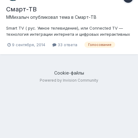
Смарт-ТВ
ММихалыч
опубликовал тема в
Смарт-ТВ
Smart TV ( рус. Умное телевидение), или Connected TV —
технология интеграции интернета и цифровых интерактивных
сервисов в современные телевизоры и ресиверы цифрового
9 сентября, 2014
33 ответа
Голосование
телевидения, а также в техническом симбиозе между
компьютерами и телевизорами / ресиверами цифрового
телевидения, ранее именуемая «C...
Cookie-файлы
Powered by Invision Community