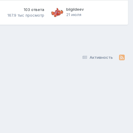
bilgildeev
103
ответа
21 июля
167.9 тыс
просмотр
Активность