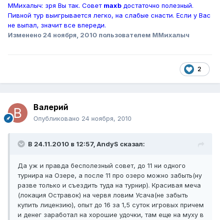
ММихалыч: зря Вы так. Совет
maxb
достаточно полезный.
Пивной тур выигрывается легко, на слабые снасти. Если у Вас
не выпал, значит все впереди.
Изменено
24 ноября, 2010
пользователем ММихалыч
2
Валерий
Опубликовано
24 ноября, 2010
В 24.11.2010 в 12:57, AndyS сказал:
Да уж и правда бесполезный совет, до 11 ни одного
турнира на Озере, а после 11 про озеро можно забыть(ну
разве только и съездить туда на турнир). Красивая меча
(локация Остравок) на червя ловим Усача(не забыть
купить лицензию), опыт до 16 за 1,5 суток игровых причем
и денег заработал на хорошие удочки, там еще на муху в