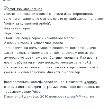
Ловлю подлещиков с самого начала игры. Вероятность
зачетного - далеко не фонтан, но это лучший вариант в плане
"пойти за конкретной рыбой".
Наживка - горох.
Подкормки:
1 Большой лещ + горох + конопляное масло
2 Жмых + горох + конопляное масло
Если ловить на самые убогие снасти, то толк есть, иначе -
висяк - сколько наломал, столько наловил. А все из-за
амуров, у которых тоже рот больше горошины. Раз десять
ловил рыбу на один грам весящую меньше зачетной.:(
Да, еще. Как вгонять в пост картинку в виде превьюшки? Я
уже мышь сломал искать. Или хотя бы спойлер.
[mod name=ММихалыч]Сделал за Вас. Почитайте
Сделать
скрин. Выложить скрин на форуме. Как?
. Вас не забанят, но
предупреждение.[/mod]
Изменено
3 декабря, 2010
пользователем ММихалыч