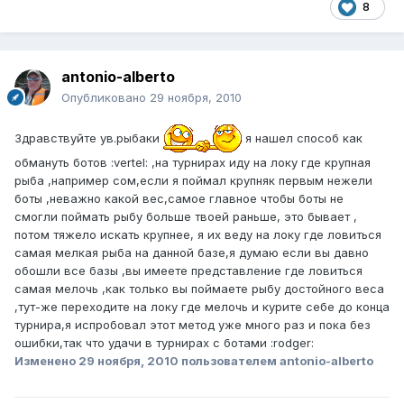
8
antonio-alberto
Опубликовано
29 ноября, 2010
Здравствуйте ув.рыбаки
я нашел способ как
обмануть ботов :vertel: ,на турнирах иду на локу где крупная
рыба ,например сом,если я поймал крупняк первым нежели
боты ,неважно какой вес,самое главное чтобы боты не
смогли поймать рыбу больше твоей раньше, это бывает ,
потом тяжело искать крупнее, я их веду на локу где ловиться
самая мелкая рыба на данной базе,я думаю если вы давно
обошли все базы ,вы имеете представление где ловиться
самая мелочь ,как только вы поймаете рыбу достойного веса
,тут-же переходите на локу где мелочь и курите себе до конца
турнира,я испробовал этот метод уже много раз и пока без
ошибки,так что удачи в турнирах с ботами :rodger:
Изменено
29 ноября, 2010
пользователем antonio-alberto