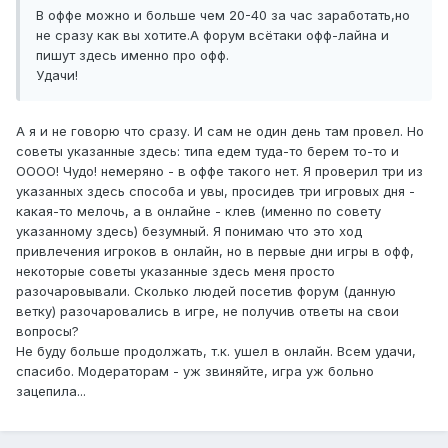
В оффе можно и больше чем 20-40 за час заработать,но
не сразу как вы хотите.А форум всётаки офф-лайна и
пишут здесь именно про офф.
Удачи!
А я и не говорю что сразу. И сам не один день там провел. Но
советы указанные здесь: типа едем туда-то берем то-то и
ОООО! Чудо! немеряно - в оффе такого нет. Я проверил три из
указанных здесь способа и увы, просидев три игровых дня -
какая-то мелочь, а в онлайне - клев (именно по совету
указанному здесь) безумный. Я понимаю что это ход
привлечения игроков в онлайн, но в первые дни игры в офф,
некоторые советы указанные здесь меня просто
разочаровывали. Сколько людей посетив форум (данную
ветку) разочаровались в игре, не получив ответы на свои
вопросы?
Не буду больше продолжать, т.к. ушел в онлайн. Всем удачи,
спасибо. Модераторам - уж звиняйте, игра уж больно
зацепила...