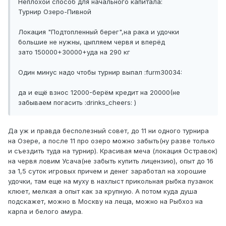
Неплохой способ для начального капитала:
Турнир Озеро-Пивной
Локация "Подтопленный берег",на рака и удочки
большие не нужны, цыпляем червя и вперёд
зато 150000+30000+уда на 290 кг
Один минус надо чтобы турнир выпал :furm30034:
да и ещё взнос 12000-берём кредит на 20000(не
забываем погасить :drinks_cheers: )
Да уж и правда бесполезный совет, до 11 ни одного турнира
на Озере, а после 11 про озеро можно забыть(ну разве только
и съездить туда на турнир). Красивая меча (локация Остравок)
на червя ловим Усача(не забыть купить лицензию), опыт до 16
за 1,5 суток игровых причем и денег заработал на хорошие
удочки, там еще на муху в нахлыст прикольная рыбка пузанок
клюет, мелкая а опыт как за крупную. А потом куда душа
подскажет, можно в Москву на леща, можно на Рыбхоз на
карпа и белого амура.