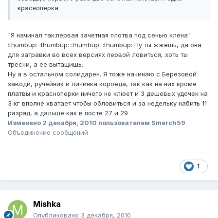
красноперка
"Я начинал так:первая зачетная плотва под сенью клена"
:thumbup: :thumbup: :thumbup: :thumbup: Ну ты жжешь, да она
для затравки во всех версиях первой ловиться, хоть ты
тресни, а ее вытащишь.
Ну а в остальном солидарен. Я тоже начинаю с Березовой
заводи, ручейник и личинка короеда, так как на них кроме
платвы и красноперки ничего не клюет и 3 дешевых удочек на
3 кг вполне хватает чтобы обловиться и за недельку набить 11
разряд, а дальше как в посте 27 и 29
Изменено
2 декабря, 2010
пользователем Smerch59
Объединение сообщений
1
Mishka
Опубликовано
3 декабря, 2010