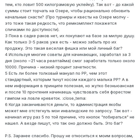
тем, кто ловит 500 килограмовую уклейку). Так вот - до какой
суммы стоит торчать на Озере, чтобы рационально обновить
начальные снасти? (Про турниры и квесты на Озере молчу -
это тоже такая редкость, что ремкомплект покажется
спичками по доступности).
3 Пока в садке раков нет, их покупают на базе за милую душу.
Как только 3-5 раков уже есть - можно забыть про их
продажу. Это такая веселая фишка или мой личный баг?
4 Используя многие советы для начинающих, заработал за 3
дня (около ~21 часа реалтайма) смог заработать только около
10000. Причина - низкий процент зачетности.
5 Есть ли более толковый мануал по РР, чем этот
стандартный, которым тычут носом каждого малька РР? А в
нем информация в принципе полезная, но жутко безньюансная
и после 10 прочтения начинаешь чувствовать себя форестом
гампом на ловле креветок. :close_tema:
6 Когда заканчиваются деньги, то администрация якобы
может мне отстегнуть мои инвалидские по запросу. Так вот -
начинал игру раз 5 по той причине, что кнопок "побираться" не
нашел. А везде пишут, что так оно должно быть. Это баг?
P.S. Заранее спасибо. Прошу не относиться к моим вопросам,