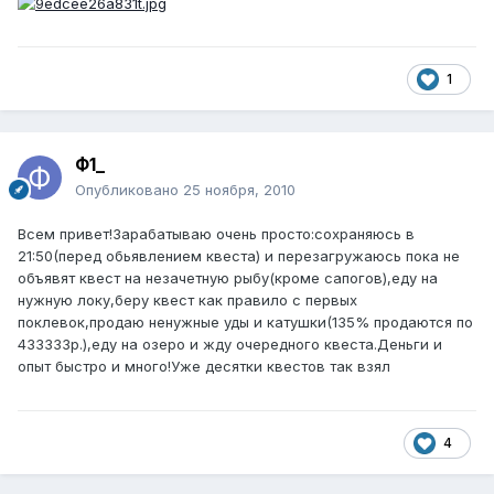
1
Ф1_
Опубликовано
25 ноября, 2010
Всем привет!Зарабатываю очень просто:сохраняюсь в
21:50(перед обьявлением квеста) и перезагружаюсь пока не
объявят квест на незачетную рыбу(кроме сапогов),еду на
нужную локу,беру квест как правило с первых
поклевок,продаю ненужные уды и катушки(135% продаются по
433333р.),еду на озеро и жду очередного квеста.Деньги и
опыт быстро и много!Уже десятки квестов так взял
4