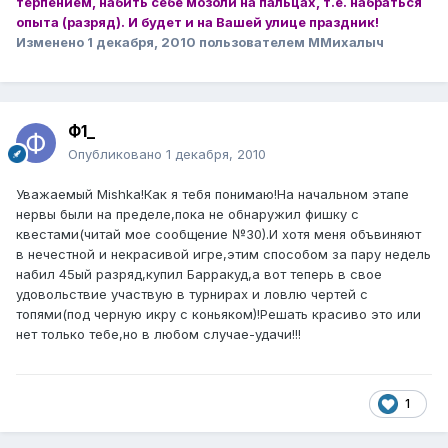
терпением, набить себе мозоли на пальцах, т.е. набраться
опыта (разряд). И будет и на Вашей улице праздник!
Изменено
1 декабря, 2010
пользователем ММихалыч
Ф1_
Опубликовано
1 декабря, 2010
Уважаемый Mishka!Как я тебя понимаю!На начальном этапе
нервы были на пределе,пока не обнаружил фишку с
квестами(читай мое сообщение №30).И хотя меня объвиняют
в нечестной и некрасивой игре,этим способом за пару недель
набил 45ый разряд,купил Барракуд,а вот теперь в свое
удовольствие участвую в турнирах и ловлю чертей с
топями(под черную икру с коньяком)!Решать красиво это или
нет только тебе,но в любом случае-удачи!!!
1