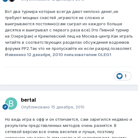
Вот два турнира которые всегда дают неплохо денег,не
требуют мощных снастей ,играются не сложно и
выигрываются постоянно(сам сыграл их каждого больше
десятка и выигрывал с первого раза все).Это Пивной турнир
на Озере(рак) и Кремлевский лещ на Москва-центр.Как играть
читайте в соответствующих разделах обсуждения водоемов
форума РР2.Так что не пропускайте их если разряд позволяет.
Изменено
12 декабря, 2010
пользователем OLEG1
1
bertal
Опубликовано
15 декабря, 2010
Но ведь игра в офф и он отличается, сам зарегился недавно и
результаты представленных методов очень разнятся. В
сетевой версии все очень веселее и лучше, поэтому
читающие эту ветку (в том числе и я) недоумевают, почему