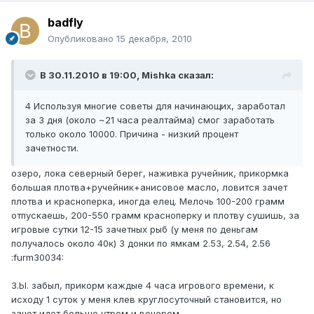
badfly
Опубликовано
15 декабря, 2010
В 30.11.2010 в 19:00, Mishka сказал:
4 Используя многие советы для начинающих, заработал
за 3 дня (около ~21 часа реалтайма) смог заработать
только около 10000. Причина - низкий процент
зачетности.
озеро, лока северный берег, наживка ручейник, прикормка
большая плотва+ручейник+анисовое масло, ловится зачет
плотва и красноперка, иногда елец. Мелочь 100-200 грамм
отпускаешь, 200-550 грамм красноперку и плотву сушишь, за
игровые сутки 12-15 зачетных рыб (у меня по деньгам
получалось около 40к) 3 донки по ямкам 2.53, 2.54, 2.56
:furm30034:
З.Ы. забыл, прикорм каждые 4 часа игрового времени, к
исходу 1 суток у меня клев круглосуточный становится, но
зачет идет больше утром и вечером