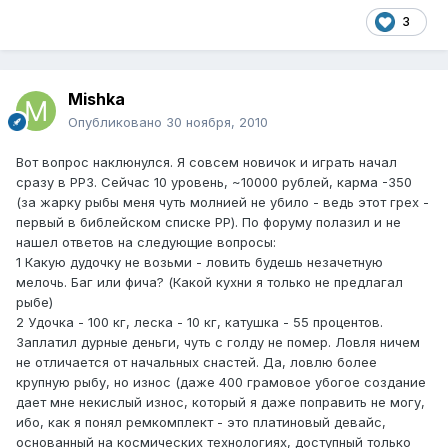
3
Mishka
Опубликовано
30 ноября, 2010
Вот вопрос наклюнулся. Я совсем новичок и играть начал
сразу в РР3. Сейчас 10 уровень, ~10000 рублей, карма -350
(за жарку рыбы меня чуть молнией не убило - ведь этот грех -
первый в библейском списке РР). По форуму полазил и не
нашел ответов на следующие вопросы:
1 Какую дудочку не возьми - ловить будешь незачетную
мелочь. Баг или фича? (Какой кухни я только не предлагал
рыбе)
2 Удочка - 100 кг, леска - 10 кг, катушка - 55 процентов.
Заплатил дурные деньги, чуть с голду не помер. Ловля ничем
не отличается от начальных снастей. Да, ловлю более
крупную рыбу, но износ (даже 400 грамовое убогое создание
дает мне некислый износ, который я даже поправить не могу,
ибо, как я понял ремкомплект - это платиновый девайс,
основанный на космических технологиях, доступный только