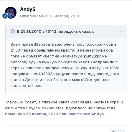
AndyS
Опубликовано
26 ноября, 2010
В 25.11.2010 в 13:42, парадокс сказал:
Всем привет!Зарабатываю очень просто:сохраняюсь в
21:50(перед обьявлением квеста) и перезагружаюсь
пока не объявят квест на незачетную рыбу(кроме
сапогов),еду на нужную локу,беру квест как правило с
первых поклевок,продаю ненужные уды и катушки(135%
продаются по 433333р.),еду на озеро и жду очередного
квеста.Деньги и опыт быстро и много!Уже десятки
квестов так взял
Классный совет, а главное какая красивая и честная игра! В
жизни тоже будем сохранятся, вдруг чего не получится:)
Изменено
26 ноября, 2010
пользователем AndyS