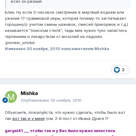
всех он разный.
Блин. Ну если 5-часовое смотрение в мертвый водоем или
ужение 17-граммовой икры, которая почему-то заглатывает
горошину(с учетом смены наживок, смесей прикормок и т.д.)
называется "поиском стиля", тады мне нужно тупо запастись
терпением и лекарством от мозолей на ладонях.
:pioneer_smoke:
Изменено
30 ноября, 2010
пользователем Mishka
2
Mishka
Опубликовано
30 ноября, 2010
Объясните, пожалуйста, что нужно сделать, чтобы было вот
так
вот так и у меня
(см. 2-й пост от Ивана Драги )?
gergel41 ___ чтобы так и у Вас было нужно запастись