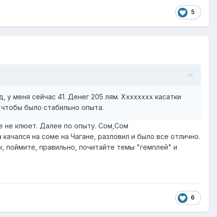
5
 у меня сейчас 41. Денег 205 лям. Хххххххх касатки
, чтобы было стабильно опыта.
е не клюет. Далее по опыту. Сом,Сом
качался на соме на Чагане, разловил и было все отлично.
ок, поймите, правильно, почитайте темы "гемплей" и
6