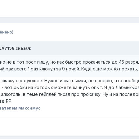
енено)
ША7158 сказал:
 не в тот пост пишу, но как быстро прокачаться до 45 разряд,
й рак всего 1 раз клюнул за 9 ночей. Куда еще можно поехать
, скажу следующее. Нужно искать ямки, не поверю, что вообщ
- вот рыбки на которых можете качнуть опыт. Я до Лабынкыра 
 алкоголь, в теме гейплей писал про прокачку. Ну и на послед
 в РР.
вателем Максимус