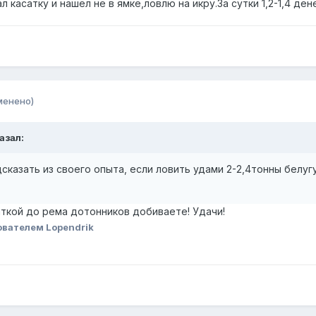
 касатку и нашел не в ямке,ловлю на икру.За сутки 1,2-1,4 де
менено)
казал:
сказать из своего опыта, если ловить удами 2-2,4тонны белуг
саткой до рема дотонников добиваете! Удачи!
вателем Lopendrik