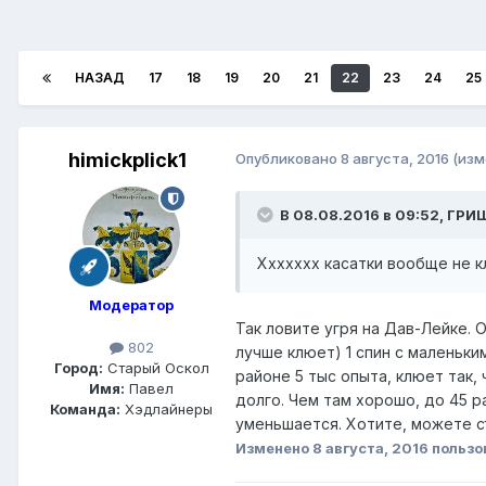
НАЗАД
17
18
19
20
21
22
23
24
25
himickplick1
Опубликовано
8 августа, 2016
(изм
В 08.08.2016 в 09:52, ГРИ
Ххххххх касатки вообще не к
Модератор
Так ловите угря на Дав-Лейке. 
802
лучше клюет) 1 спин с маленьким
Город:
Старый Оскол
районе 5 тыс опыта, клюет так, 
Имя:
Павел
долго. Чем там хорошо, до 45 
Команда:
Хэдлайнеры
уменьшается. Хотите, можете с
Изменено
8 августа, 2016
пользо