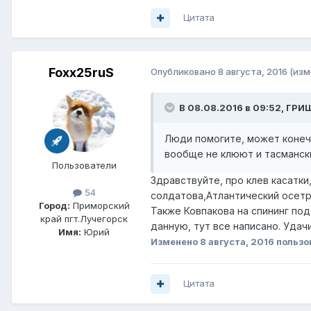
Цитата
Foxx25ruS
Опубликовано
8 августа, 2016
(изм
В 08.08.2016 в 09:52, ГРИ
Люди помогите, может конечно
вообще не клюют и тасмански
Пользователи
Здравствуйте, про клев касатки
54
солдатова,Атлантический осетр 
Город:
Приморский
Также Ковпакова на спининг под
край пгт.Лучегорск
данную, тут все написано. Удачи
Имя:
Юрий
Изменено
8 августа, 2016
пользо
Цитата