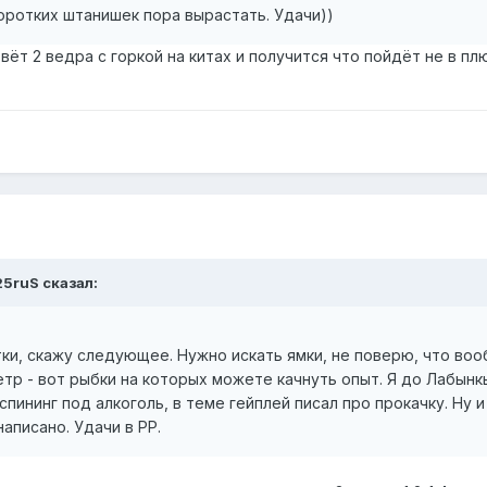
коротких штанишек пора вырастать. Удачи))
вёт 2 ведра с горкой на китах и получится что пойдёт не в пл
25ruS сказал:
тки, скажу следующее. Нужно искать ямки, не поверю, что во
тр - вот рыбки на которых можете качнуть опыт. Я до Лабынкы
спининг под алкоголь, в теме гейплей писал про прокачку. Ну 
написано. Удачи в РР.