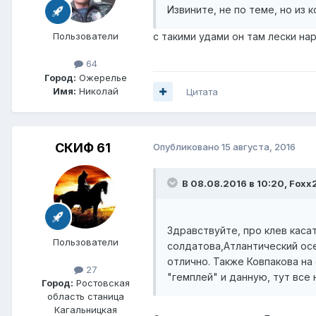
Извините, не по теме, но из 
Пользователи
с такими удами он там лески нар
64
Город:
Ожерелье
Имя:
Николай
Цитата
СКИФ 61
Опубликовано
15 августа, 2016
В 08.08.2016 в 10:20, Foxx
Здравствуйте, про клев каса
Пользователи
солдатова,Атлантический осе
отлично. Также Ковпакова на 
27
"гемплей" и данную, тут все 
Город:
Ростовская
область станица
Кагальницкая