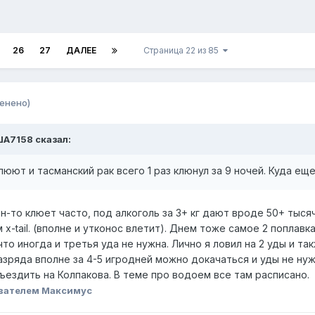
26
27
ДАЛЕЕ
Страница 22 из 85
енено)
ША7158 сказал:
люют и тасманский рак всего 1 раз клюнул за 9 ночей. Куда е
Он-то клюет часто, под алкоголь за 3+ кг дают вроде 50+ тыся
 х-tail. (вполне и утконос влетит). Днем тоже самое 2 поплавка
что иногда и третья уда не нужна. Лично я ловил на 2 уды и т
разряда вполне за 4-5 игродней можно докачаться и уды не н
ъездить на Колпакова. В теме про водоем все там расписано.
вателем Максимус