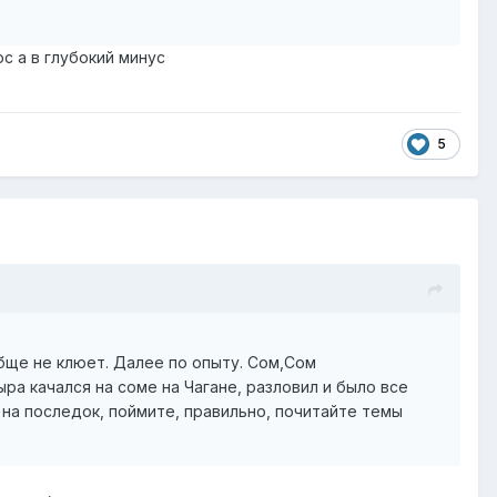
юс а в глубокий минус
5
обще не клюет. Далее по опыту. Сом,Сом
ра качался на соме на Чагане, разловил и было все
и на последок, поймите, правильно, почитайте темы