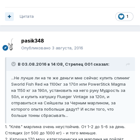
Цитата
1
pasik348
Опубликовано
3 августа, 2016
В 03.08.2016 в 14:08, Стрелец 001 сказал:
...Не лучше ли на те же деньги мне сейчас купить спининг
Sworld Fish Red на 1100кг за 170л или PowerStick Magma
на 1150 кг за 190л, установить на него руну Мудрость за
50л, и купить катушку Flueger Vintage за 120л, и
отправиться на Сейшелы за Черным марлином, за
которого опыта побольше дадут? И если того, что
больше тонны сбрасывать...
1. "Клёв" марлина очень неустойчив. От 1-2 до 5-6 за день.
Стоящих (от 500 до 1000 кг) - и того меньше.
2. Катушка 170 мощ. категорически на марлина не пойдёт.