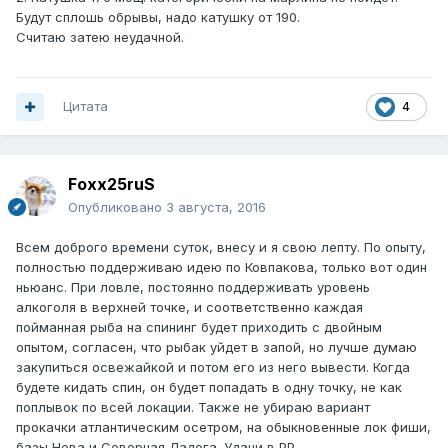
Будут сплошь обрывы, надо катушку от 190.
Считаю затею неудачной.
Цитата
4
Foxx25ruS
Опубликовано
3 августа, 2016
Всем доброго времени суток, внесу и я свою лепту. По опыту,
полностью поддерживаю идею по Ковпакова, только вот один
ньюанс. При ловле, постоянно поддерживать уровень
алкоголя в верхней точке, и соответственно каждая
пойманная рыба на спининг будет приходить с двойным
опытом, согласен, что рыбак уйдет в запой, но лучше думаю
закупиться освежайкой и потом его из него вывести. Когда
будете кидать спин, он будет попадать в одну точку, не как
поплывок по всей локации. Также не убираю вариант
прокачки атлантическим осетром, на обыкновенные лок фиши,
базы Нева и Северная Ладога. Удачи в РР.