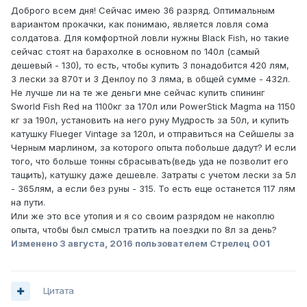
Доброго всем дня! Сейчас имею 36 разряд. Оптимальным
вариантом прокачки, как понимаю, является ловля сома
солдатова. Для комфортной ловли нужны Black Fish, но такие
сейчас стоят на барахолке в основном по 140л (самый
дешевый - 130), то есть, чтобы купить 3 понадобится 420 лям,
3 лески за 870т и 3 Денлоу по 3 ляма, в общей сумме - 432л.
Не лучше ли на те же деньги мне сейчас купить спининг
Sworld Fish Red на 1100кг за 170л или PowerStick Magma на 1150
кг за 190л, установить на него руну Мудрость за 50л, и купить
катушку Flueger Vintage за 120л, и отправиться на Сейшелы за
Черным марлином, за которого опыта побольше дадут? И если
того, что больше тонны сбрасывать(ведь уда не позволит его
тащить), катушку даже дешевле. Затраты с учетом лески за 5л
- 365лям, а если без руны - 315. То есть еще останется 117 лям
на пути.
Или же это все утопия и я со своим разрядом не накоплю
опыта, чтобы был смысл тратить на поездки по 8л за день?
Изменено
3 августа, 2016
пользователем Стрелец 001
Цитата