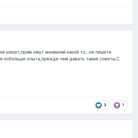
не клюет,прям омут аномалий какой то....не пишите
я побольше опыта,прежде чем давать такие советы.С
3
1