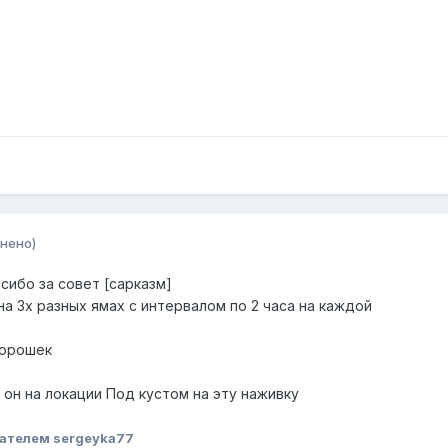
нено)
асибо за совет [сарказм]
а 3х разных ямах с интервалом по 2 часа на каждой
горошек
т он на локации Под кустом на эту наживку
ателем sergeyka77