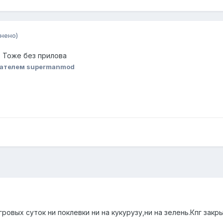
нено)
) Тоже без прилова
ателем supermanmod
ровых суток ни поклевки ни на кукурузу,ни на зелень.Кпг закры