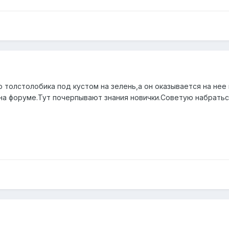
ю толстолобика под кустом на зелень,а он оказывается на нее 
а форуме.Тут почерпывают знания новички.Советую набратьс