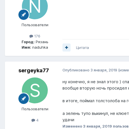
Пользователи
176
Город:
Рязань
Имя:
naduhka
Цитата
sergeyka77
Опубликовано
3 января, 2019
(изме
ну конечно, я не знал этого ) сп
вообще вторую ночь просидел н
в итоге, поймал толстолоба на 
Пользователи
а зелень тупо выкинул, не клюе
удачи
4
Изменено
3 января, 2019
пользов