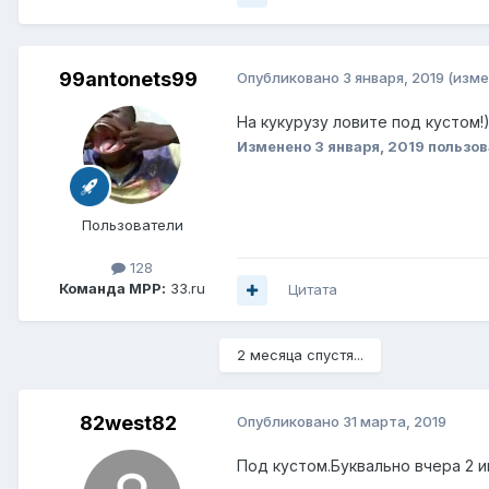
99antonets99
Опубликовано
3 января, 2019
(изме
На кукурузу ловите под кустом!
Изменено
3 января, 2019
пользов
Пользователи
128
Команда МРР:
33.ru
Цитата
2 месяца спустя...
82west82
Опубликовано
31 марта, 2019
Под кустом.Буквально вчера 2 иг