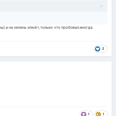
ы).а на зелень клюёт,только что пробовал.иногда
2
1
1