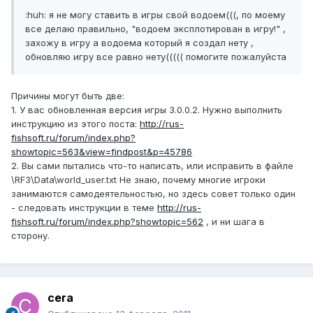
:huh: я не могу ставить в игры свой водоем(((, по моему
все делаю правильно, "водоем эксплотирован в игру!" ,
захожу в игру а водоема который я создал нету ,
обновляю игру все равно нету((((( помогите пожалуйста
Причины могут быть две:
1. У вас обновленная версия игры 3.0.0.2. Нужно выполнить
инструкцию из этого поста:
http://rus-
fishsoft.ru/forum/index.php?
showtopic=563&view=findpost&p=45786
2. Вы сами пытались что-то написать, или исправить в файле
\RF3\Data\world_user.txt Не знаю, почему многие игроки
занимаются самодеятельностью, но здесь совет только один
- следовать инструкции в теме
http://rus-
fishsoft.ru/forum/index.php?showtopic=562
, и ни шага в
сторону.
cera