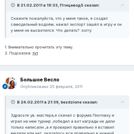
В 21.02.2011 в 19:33, Птицевод5 сказал:
Скажите пожалуйста, что у меня такое, я создал
самодельный водоём, нажал экспорт зашёл в игру и он
у меня не высветился. Что делать? :sorry:
1. Внимательно прочитать эту тему.
2. Подсказка:
тут
Большое Весло
Опубликовано
25 февраля, 2011
В 24.02.2011 в 21:39, bezdzione сказал:
Здрасьте ув. мастера,я скачал с форума Пихтовку и
играл на нем турнир ,победил а вот награды не дали
только написали ,а я проверил правильно я вставил
медали или нет ,оказалось все правильно в нужной