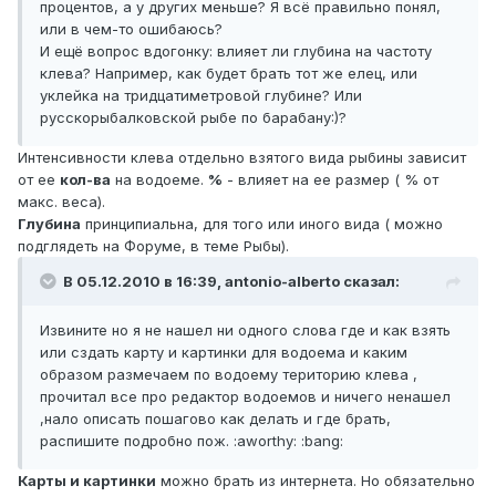
процентов, а у других меньше? Я всё правильно понял,
или в чем-то ошибаюсь?
И ещё вопрос вдогонку: влияет ли глубина на частоту
клева? Например, как будет брать тот же елец, или
уклейка на тридцатиметровой глубине? Или
русскорыбалковской рыбе по барабану:)?
Интенсивности клева отдельно взятого вида рыбины зависит
от ее
кол-ва
на водоеме.
%
- влияет на ее размер ( % от
макс. веса).
Глубина
принципиальна, для того или иного вида ( можно
подглядеть на Форуме, в теме Рыбы).
В 05.12.2010 в 16:39, antonio-alberto сказал:
Извините но я не нашел ни одного слова где и как взять
или сздать карту и картинки для водоема и каким
образом размечаем по водоему територию клева ,
прочитал все про редактор водоемов и ничего ненашел
,нало описать пошагово как делать и где брать,
распишите подробно пож. :aworthy: :bang:
Карты и картинки
можно брать из интернета. Но обязательно