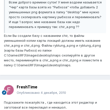
Всем доброго времени суток! У меня водоем называется
"Чир" карта базы взята из "Рыбхоза" чтобы добавить 2
уменьшенных png формата в папку "desktop" мне нужно
просто скопировать картинку рыбхоза и переименовать?
И еще 1 вопрос мне название базы как надо
переименовать к примеру так: chir_a.png ??
Если Вы создали базу с названием chir, то файлы
уменьшенной копии карты локаций должны иметь название
chir_a.png и chir_d.png. Файлы rybtung_a.png и rybtung_d.png
(карты базы Рыбхоз) из папки
C:\Games\RF3\Images\desktop\maps скопируйте в другое
место, переименуйте в chir_a.png и chir_d.png и поместите в
папку C:\Games\RF3\Images\desktop\maps.
FreshTime
Опубликовано
4 декабря, 2010
Подскажите пожалуйста , где находитса этот редактор и
заготовка! все переклацал и ненашол..