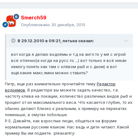
Smerch59
Опубликовано
30 декабря, 2010
В 29.12.2010 в 09:21, петька сказал:
вот когда я делаю водоёмы и т.д на англ.то у мя с игрой
всё отлично)а когда на русс.то ...) вот только я всё никак
немогу понять как там с клёвом рыб и с дном) а вот
ещё.какие макс.ямки можно ставить?
Петр, еще раз внимательно прочитайте тему
Редактор
водоемов
. В редакторе вы можете задать качество, т.е.
частоту клева на локации, количество различных видов рыб и
процент от их максимального веса. Что касается глубин, то их
обычно делают близко к реальным, к примеру на перекатах
поменьше, в омутах побольше.
P.S. Давайте, как взрослые люди, общаться на форуме
нормальным русским языком. Нас ведь и дети читают. Какой
пример Вы им подаете. :pleasantry: