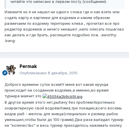
читайте что написано в первом посту (сообщении).
Извините но я не нашел ни одного слова где и как взять или
сздать карту и картинки для водоема и каким образом
размечаем по водоему територию клева , прочитал все про
редактор водоемов и ничего ненашел ,нало описать пошагово
как делать и где брать, распишите подробно пож. :aworthy:
:bang:
Permak
Опубликовано
8 декабря, 2010
Доброго времени суток всем!У меня вот какая ерунда
происходит на созданном водоёме,а именно,во время
турнира маячит это
.
В другое время этого нет,рыбачу без проблем.Коротенько
охарактеризую свой водоём:Кама,три локации,всего восемь
видов рыб - мелочь для живца(специально и размер рыбок
уменьшил,чтобы были до 100 грамм).Два раза выпадал турнир
на "количество" и весь турнир приходилось нажимать кнопку