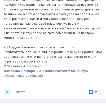
колбасу их потратят ( о конечном пути продуктов промолчу )
Более продвинутые люди посчитают сколько денег тратят на
то или иное а потом задумаются и скажут сами себе я живу
один раз в этой жизни и могу себе позволить хоть раз
потратить денежку на своё развлечение пусть и
нарисованное.Вова лично я ни в какой " политической партии
" не состою и тем более не пытаюсь повлиять на настрой
массы пользователей.
Р.S Пардон извиняюсь за свою оплошность и
невнимательность цена спина в реале 5 тыс руб." Пролёт" мой
всё-таки был но я ни на йоту об этом не жалею.На то она и
игра и все мы здесь актёры.
С Уважением Владимир.
Изменено
8 января, 2017
пользователем Максимус
Объединение сообщений.
Цитата
2