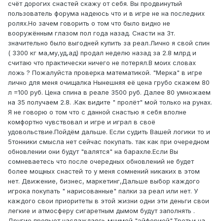
счёт дорогих снастей скажу от себя. Вы продвинутый
пользователь форума надеюсь что и в игре не на последних
ролях.Но зачем говорить о том что было видно не
вооружённым глазом пол года назад. Снасти на 3т.
значительно было выгодней купить за реал.Лично я свой спин
( 3300 кг ма,му,уд,ад) продал неделю назад за 2.8 млрд и
считаю что практически ничего не потерял.В моих словах
ложь ? Пожалуйста проверка математикой. "Мерка" в игре
лично для меня очищалка Нынешняя её цена грубо скажем 80
л =100 руб. Цена спина в реале 3500 руб. Далее 80 умножаем
на 35 получаем 2.8. .Как видите " пролёт" мой только на рунах.
Я не говорю о том что с данной снастью я себя вполне
комфортно чувствовал и игре и играл в своё
удовольствие.Пойдём дальше. Если судить Вашей логики то и
5тонники смысла нет сейчас покупать. так как при очередном
обновлении они будут "валятся" на барахле.Если Вы
сомневаетесь что после очередных обновлений не будет
более мощных снастей то у меня сомнений никаких в этом
нет. Движение, бизнес, маркетинг,Дальше выбор каждого
игрока покупать " нарисованные" палки за реал или нет. У
каждого свои приоритеты в этой жизни одни эти деньги свои
легкие и атмосферу сигаретным дымом будут заполнять .
Другие пропьют наслаждаясь мнимой "эйфорией".Третьи на