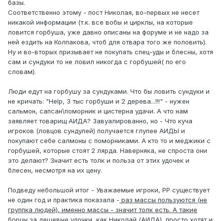
базы.
Соответственно этому - пост Николая, во-первых не несет
никакой информации (т.к. все вобы и цирклы, на которые
ловится горбуша, уже давно описаны на форуме и не надо за
ней ездить на Колпакова, чтоб для отвара того же половить).
Ну и во-вторых призывает не покупать спец-уды и блесны, хотя
сам и сундуки то не ловил никогда с горбушей( по его
словам).
Люди едут на горбушу за сундуками. Что бы ловить сундуки и
не кричать: "Help, 3 тыс горбуши и 2 дерева...!!!" - нужен
сальмон, сапсан\поморник и цистерна удачи. А что нам
заявляет товарищ АИДА? Завуалированно, но - Что куча
игроков (ловцов сундулей) получается глупее АИДЫ и
покупают себе салмоны с поморниками. А кто то и меджики с
горбушей, которые стоят 2 лярда. Наверняка, не спроста они
это делают? Значит есть толк и польза от этих удочек и
блесен, несмотря на их цену.
Подведу небольшой итог - Уважаемые игроки, РР существует
не один год и практика показала -
раз массы пользуются (не
группка людей), именно массы - значит толк есть. А такие
борцы за дешевые удочки, как Николай (АИДА), просто хотят и