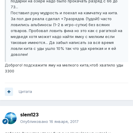
подарки на озере надо было прокачать разряд с 66 до
73...
Поставил руну мудрость и поехал на камчатку на кита.
За пол дня реала сделал +7разрядов (1удой!) часто
ловились альбиносы (1-2 в игро-сутки) без всяких
отваров. Пробовал ловить фина но это как с рагаткой на
медведя хотя может надо найти ямку с мелким если
таковые имеются... Да забыл написать за всё время
ловли кита с уды ушло 10% так что уда крепкая и я ей
доволен!
Доброго! подскажите яму на мелкого кита,чтоб хватило уды
3300
Цитата
slem123
Опубликовано
16 января, 2017