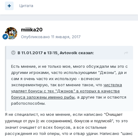
Цитата
miiiika20
Опубликовано
11 января, 2017
В 11.01.2017 в 13:15, Avtovolk сказал:
Есть мнение, и не только мое, много обсуждали мы это с
другими игроками, часто использующими "Джоны", да и
сам я очень часто их использую - всячески
эксперементирую, так вот мнение такое, что
чистелка
удаляет бонусы с тех "Джонов" в которых в качестве
бонуса заложены именно рыбы
, а другие так и остаются
работоспособны.
Я не специалист, но мое мнение, если написано "
Очищает
", то это
удилище от рун (с их сохранением), бонусов и подписей
значит очищает от всех бонусов, а все остальные
рассуждения из той оперы, что и отвар удачи. Написано "шанс