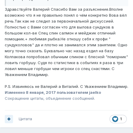
Здравствуйте Валерий Спасибо Вам за разъяснение.Вполне
возможно что я не правильно понял о чём конкретно Вова вёл
речь.Так как не следил за первоначальной дискуссией.
Полностью с Вами согласен что для вылова сундуков в
большом кол-ве Спец спин салмон и мейджик отличный
помощник.+ любимая рыбка.Не отношу себя к профи "
сундуколовов" да и плотно не занимался этим занятием. Одно
могу точно сказать. Буквально час назад ездил на базу
Колпакова попробовал обычным спином с блесной "поморник"
ловить горбушу. Судя по статистике в событиях я раза в три
ловил меньше горбуши чем игроки со спец снастями. С
Уважением Владимир.
P.S. Извиняюсь не Валерий а Виталий. С Уважением Владимир.
Изменено
8 января, 2017
пользователем jaelko
Сокращение цитаты, объединение сообщений.
Цитата
1