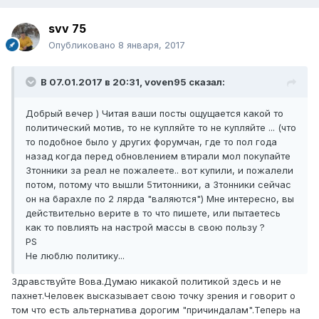
svv 75
Опубликовано
8 января, 2017
В 07.01.2017 в 20:31, voven95 сказал:
Добрый вечер ) Читая ваши посты ощущается какой то
политический мотив, то не купляйте то не купляйте ... (что
то подобное было у других форумчан, где то пол года
назад когда перед обновлением втирали мол покупайте
3тонники за реал не пожалеете.. вот купили, и пожалели
потом, потому что вышли 5титонники, а 3тонники сейчас
он на барахле по 2 лярда "валяются") Мне интересно, вы
действительно верите в то что пишете, или пытаетесь
как то повлиять на настрой массы в свою пользу ?
PS
Не люблю политику...
Здравствуйте Вова.Думаю никакой политикой здесь и не
пахнет.Человек высказывает свою точку зрения и говорит о
том что есть альтернатива дорогим "причиндалам".Теперь на