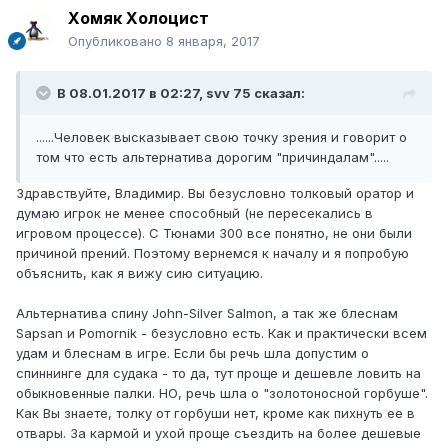
Хомяк Холоцист
Опубликовано
8 января, 2017
В 08.01.2017 в 02:27, svv 75 сказал:
......Человек высказывает свою точку зрения и говорит о
том что есть альтернатива дорогим "причиндалам".....
Здравствуйте, Владимир. Вы безусловно толковый оратор и
думаю игрок не менее способный (не пересекались в
игровом процессе). С Тюнами 300 все понятно, не они были
причиной прений. Поэтому вернемся к началу и я попробую
объяснить, как я вижу сию ситуацию.
Альтернатива спину John-Silver Salmon, а так же блеснам
Sapsan и Pomornik - безусловно есть. Как и практически всем
удам и блеснам в игре. Если бы речь шла допустим о
спиннинге для судака - то да, тут проще и дешевле ловить на
обыкновенные палки. НО, речь шла о "золотоносной горбуше".
Как Вы знаете, толку от горбуши нет, кроме как пихнуть ее в
отвары. За кармой и ухой проще съездить на более дешевые