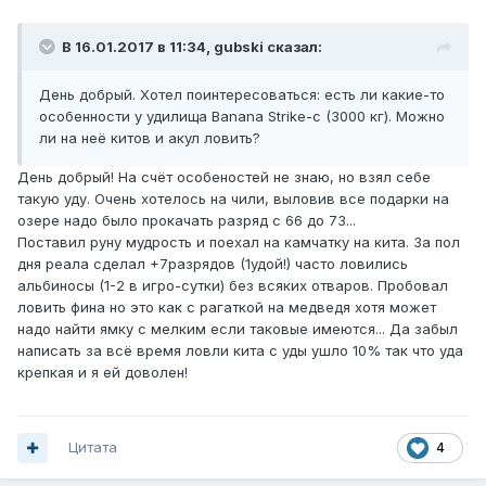
В 16.01.2017 в 11:34, gubski сказал:
День добрый. Хотел поинтересоваться: есть ли какие-то
особенности у удилища Banana Strike-c (3000 кг). Можно
ли на неё китов и акул ловить?
День добрый! На счёт особеностей не знаю, но взял себе
такую уду. Очень хотелось на чили, выловив все подарки на
озере надо было прокачать разряд с 66 до 73...
Поставил руну мудрость и поехал на камчатку на кита. За пол
дня реала сделал +7разрядов (1удой!) часто ловились
альбиносы (1-2 в игро-сутки) без всяких отваров. Пробовал
ловить фина но это как с рагаткой на медведя хотя может
надо найти ямку с мелким если таковые имеются... Да забыл
написать за всё время ловли кита с уды ушло 10% так что уда
крепкая и я ей доволен!
Цитата
4