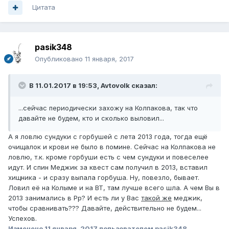
Цитата
pasik348
Опубликовано
11 января, 2017
В 11.01.2017 в 19:53, Avtovolk сказал:
...сейчас периодически захожу на Колпакова, так что
давайте не будем, кто и сколько выловил...
А я ловлю сундуки с горбушей с лета 2013 года, тогда ещё
очищалок и крови не было в помине. Сейчас на Колпакова не
ловлю, т.к. кроме горбуши есть с чем сундуки и повеселее
идут. И спин Меджик за квест сам получил в 2013, вставил
хищника - и сразу выпала горбуша. Ну, повезло, бывает.
Ловил её на Колыме и на ВТ, там лучше всего шла. А чем Вы в
2013 занимались в Рр? И есть ли у Вас
такой же
меджик,
чтобы сравнивать??? Давайте, действительно не будем...
Успехов.
Изменено
11 января, 2017
пользователем pasik348