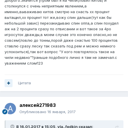
доброго.Значится утром был я на Чили(ловил китов) и
столкнулся с очень неприятным явлением,а
именно,вываживаю китов смотрю на снасть хх процент
вытащил,хх процент тот же,вожу спин дальше(тут как бы
небольшой завис) перезакидываю спин оппа,а спин похудел
аж на 2 процента сразу по отвисании и вот такое за 4ро
игросуток дважды,в моем случае это конечно опасно,но не
совсем(ловлю до тонны,порой даже снастью 100 процентов
ставлю сразу леску так сказать под рем и можно немного
успокоиться),так вот вопрос "У кого повторялось такое на
чили недавно"?раньше подобного лично я там не замечал.с
уважением слэм123
Цитата
алексей271983
Опубликовано
16 января, 2017
В 16.01.2017 в 15:05, vla..fedkin сказал: