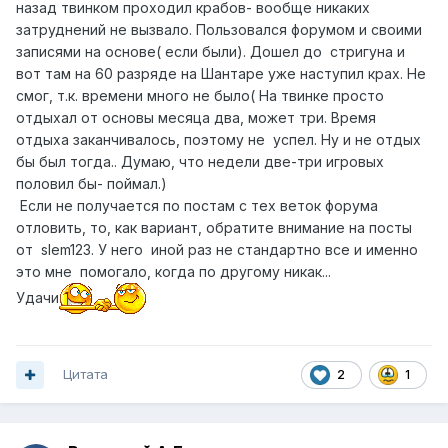
назад твинком проходил крабов- вообще никаких
затруднений не вызвало. Пользовался форумом и своими
записями на основе( если были). Дошел до стригуна и
вот там на 60 разряде на Шантаре уже наступил крах. Не
смог, т.к. времени много не было( На твинке просто
отдыхал от основы месяца два, может три. Время
отдыха заканчивалось, поэтому не успел. Ну и не отдых
бы был тогда.. Думаю, что недели две-три игровых
половил бы- поймал.)
Если не получается по постам с тех веток форума
отловить, то, как вариант, обратите внимание на посты
от slem123. У него иной раз не стандартно все и именно
это мне помогало, когда по другому никак...
Удачи
Цитата
2
1