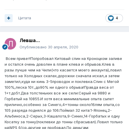
Цитата
4
Левша...
Опубликовано
30 апреля, 2020
Всем привет!Попробовал Китовый спин на Кроноцком заливе
и остался очень доволен в плане клева и обрывов.Клев в
разы лучше чем на Чили(что касается моего аккаунта),ловил
только на Холодных скалах,дорожки сначала искал,а затем
заметил,куда ни кинь 3-5проводок и поклевка.Спин с Мегой
100%,леска 10т.,до90% ни одного обрыва!Правда веса от
1+т.до5т.Два толстеньких все же сели:Серый на 9880 и
Горбатый на 10855.И хотя веса минимальные опыта сыпет
прилично,особенно за Синего,4+тонны-около16лям опыта,со
105 разряда поднялся до 106.Поймал 32 кита:1-Японец,2-
Альбиноса,2-Серых,3-Кашалота,9-Синих,14-Горбатых и одну
Косатку за тонну(поклевки до тонны сбрасывал).Ловил только
наWP5 б/ср,другие не пробовал.По деньгам: