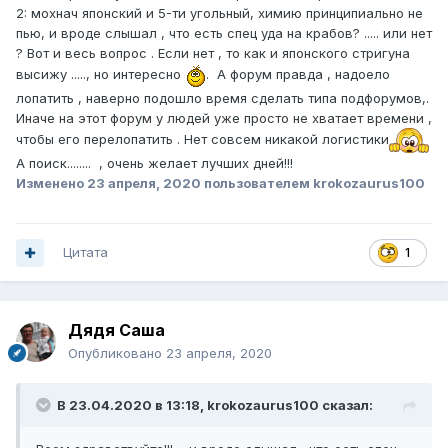
2: мохнач японский и 5-ти угольный, химию принципиально не
пью, и вроде слышал , что есть спец уда на крабов? ..... или нет
? Вот и весь вопрос . Если нет , то как и японского стригуна
высижу ....., но интересно
. А форум правда , надоело
лопатить , наверно подошло время сделать типа подфорумов,.
Иначе на этот форум у людей уже просто не хватает времени ,
чтобы его перелопатить . Нет совсем никакой логистики
А поиск........ , очень желает лучших дней!!!
Изменено
23 апреля, 2020
пользователем krokozaurus100
Цитата
1
Дядя Саша
Опубликовано
23 апреля, 2020
В 23.04.2020 в 13:18,
krokozaurus100
сказал: