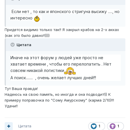
Если нет , то как и японского стригуна высижу ....., но
интересно
.
Придется видимо только так!! Я закрыл крабов на 2-х акках
(как это было давно!!))))
Цитата
Иначе на этот форум у людей уже просто не
хватает времени , чтобы его перелопатить . Нет
совсем никакой логистики
А поиск........ , очень желает лучших дней!!!
Тут Ваша правда!
Надеюсь на свою память, но иногда и она подводит!)) К
примеру поправочка по "Сому Амурскому" (карма 2/10)!!!
Удачи!!
Цитата
1
1