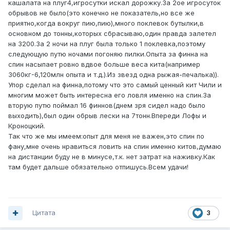
кашалата на плуг4,игросутки искал дорожку.За 2ое игросуток
обрывов не было(это конечно не показатель,но все же
приятно,когда вокруг пию,пию),много поклевок бутылки,в
основном до тонны,которых сбрасываю,один правда залетел
на 3200.За 2 ночи на плуг была только 1 поклевка,поэтому
следующую путю ночами погоняю пилки.Опыта за финна на
спин насыпает ровно вдвое больше веса кита(например
3060кг-6,120млн опыта и т.д.).Из звезд одна рыжая-печалька)).
Упор сделал на финна,потому что это самый ценный кит Чили и
многим может быть интересна его ловля именно на спин.За
вторую путю поймал 16 финнов(днем зря сидел надо было
выходить),был один обрыв лески на 7тонн.Впереди Лофы и
Кроноцкий.
Так что же мы имеем:опыт для меня не важен,это спин по
фану,мне очень нравиться ловить на спин именно китов,думаю
на дистанции буду не в минусе,т.к. нет затрат на наживку.Как
там будет дальше обязательно отпишусь.Всем удачи!
Цитата
3