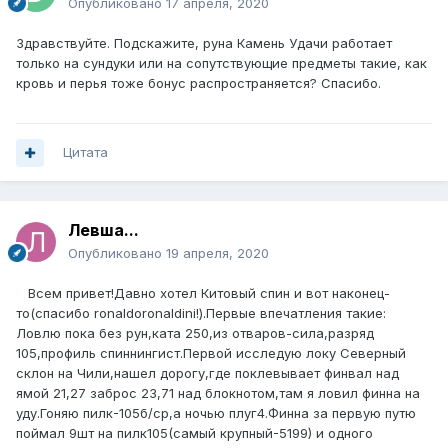
Опубликовано
17 апреля, 2020
Здравствуйте. Подскажите, руна Камень Удачи работает
только на сундуки или на сопутствующие предметы такие, как
кровь и перья тоже бонус распространяется? Спасибо.
Цитата
Левша...
Опубликовано
19 апреля, 2020
Всем привет!Давно хотел Китовый спин и вот наконец-
то(спасибо ronaldoronaldini!).Первые впечатления такие:
Ловлю пока без рун,ката 250,из отваров-сила,разряд
105,профиль спиннингист.Первой исследую локу Северный
склон на Чили,нашел дорогу,где поклевывает финвал над
ямой 21,27 заброс 23,71 над блокнотом,там я ловил финна на
уду.Гоняю пилк-105б/ср,а ночью плуг4.Финна за первую путю
поймал 9шт на пилк105(самый крупный-5199) и одного