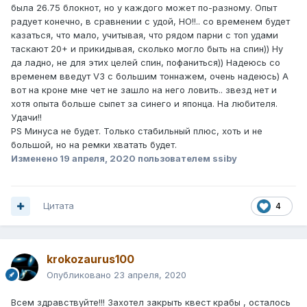
была 26.75 блокнот, но у каждого может по-разному. Опыт
радует конечно, в сравнении с удой, НО!!.. со временем будет
казаться, что мало, учитывая, что рядом парни с топ удами
таскают 20+ и прикидывая, сколько могло быть на спин)) Ну
да ладно, не для этих целей спин, пофаниться)) Надеюсь со
временем введут V3 c большим тоннажем, очень надеюсь) А
вот на кроне мне чет не зашло на него ловить.. звезд нет и
хотя опыта больше сыпет за синего и японца. На любителя.
Удачи!!
PS Минуса не будет. Только стабильный плюс, хоть и не
большой, но на ремки хватать будет.
Изменено
19 апреля, 2020
пользователем ssiby
Цитата
4
krokozaurus100
Опубликовано
23 апреля, 2020
Всем здравствуйте!!! Захотел закрыть квест крабы , осталось