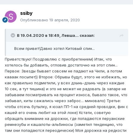
ssiby
Опубликовано
19 апреля, 2020
В 19.04.2020 в 18:49,
Левша...
сказал:
Всем привет!Давно хотел Китовый спин...
Приветствую! Поздравляю с приобретением) Итак, что
хотелось бы добавить, отловив достаточно на этот спин...
Первое: Звезды бывает совсем не падают на Чили, а потом
каааак посыпет)) Второе: Обрывы будут, этого не избежать, но
как правильно подметили, у всех дзынь-дзынь через каждые
10 сек, а тут тишина) и это не может не радовать (в запаре не
забываем посматривать на процент износа, бывало такое, что
забывал, киты сажались через заброс... миновало) Третье:
чтобы отсечь бутылку, я юзал ПП-1 на средней проводке, фин с
кашей его очень любит на этой локе) Кстати, советую
обращать внимание на дорожки, где попадаются перуанские
ремнезубы и кашалоты-альбиносы (заметил тенденцию, что
там они попадаются переодически) Моя дорожка на редкости