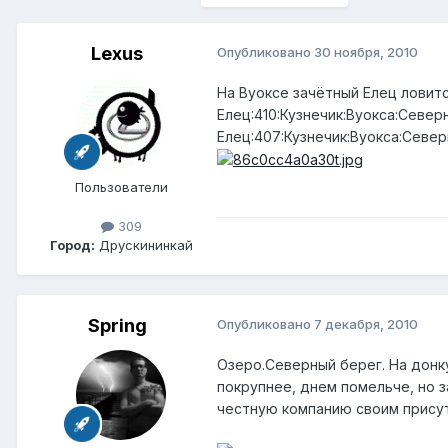
Lexus
Опубликовано
30 ноября, 2010
На Вуоксе зачётный Елец ловится
Елец:410:Кузнечик:Вуокса:Северн
Елец:407:Кузнечик:Вуокса:Север
Пользователи
309
Город:
Друскининкай
Spring
Опубликовано
7 декабря, 2010
Озеро.Северный берег. На донку 
покрупнее, днем помельче, но 
честную компанию своим присут