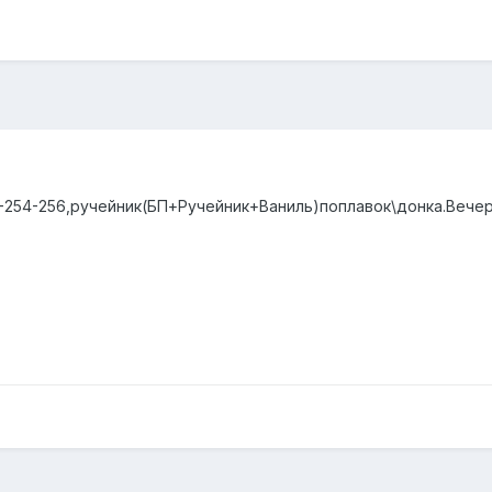
-254-256,ручейник(БП+Ручейник+Ваниль)поплавок\донка.Вечер