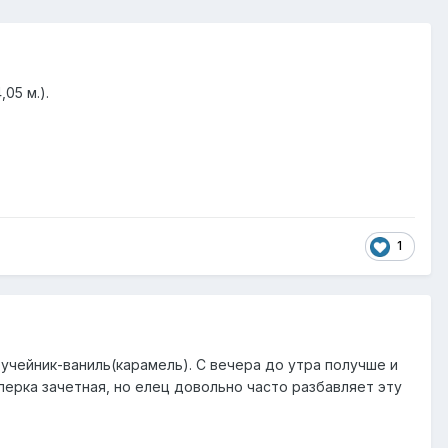
05 м.).
1
-ручейник-ваниль(карамель). С вечера до утра получше и
перка зачетная, но елец довольно часто разбавляет эту