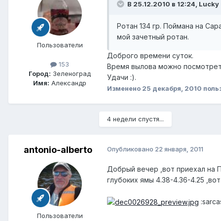
В 25.12.2010 в 12:24, Lucky
Ротан 134 гр. Поймана на Сар
мой зачетный ротан.
Пользователи
Доброго времени суток.
153
Время вылова можно посмотреть 
Город:
Зеленоград
Удачи :).
Имя:
Александр
Изменено
25 декабря, 2010
поль
4 недели спустя...
antonio-alberto
Опубликовано
22 января, 2011
Добрый вечер ,вот приехал на П
глубоких ямы 4.38-4.36-4.25 ,во
:sarcas
Пользователи