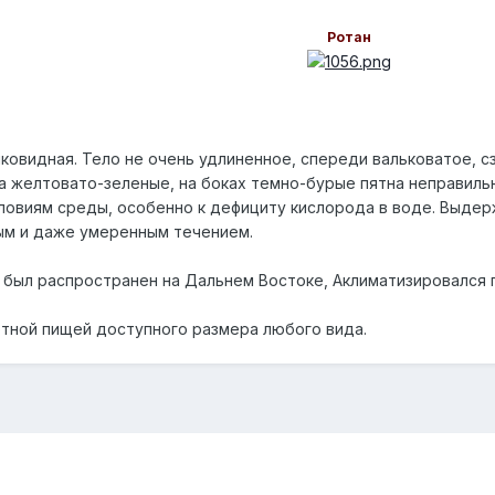
Ротан
ковидная. Тело не очень удлиненное, спереди вальковатое, с
а желтовато-зеленые, на боках темно-бурые пятна неправил
словиям среды, особенно к дефициту кислорода в воде. Выде
ым и даже умеренным течением.
 был распространен на Дальнем Востоке, Аклиматизировался 
отной пищей доступного размера любого вида.