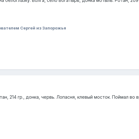
а белоглазку. Волга, село Богатырь, донка мотыль. Ротан, 209 
ователем Сергей из Запорожья
тан, 214 гр., донка, червь. Лопасня, клевый мосток. Поймал во