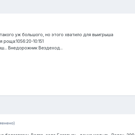
 такого уж большого, но этого хватило для выигрыша
 роща:1056:20-10:151
ш... Внедорожник Вездеход...
менено)