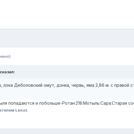
нено)
 сказал:
а, лока Деболовский омут, донка, червь, яма 2,86 м. с правой
ыля попадаются и побольше-Ротан:218:Мотыль:Сара:Старая сос
ателем Lexus