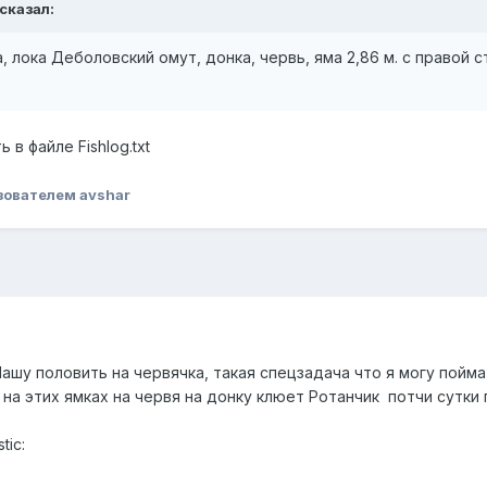
 сказал:
а, лока Деболовский омут, донка, червь, яма 2,86 м. с правой
в файле Fishlog.txt
зователем avshar
ашу половить на червячка, такая спецзадача что я могу пойм
т на этих ямках на червя на донку клюет Ротанчик потчи сутки 
tic: