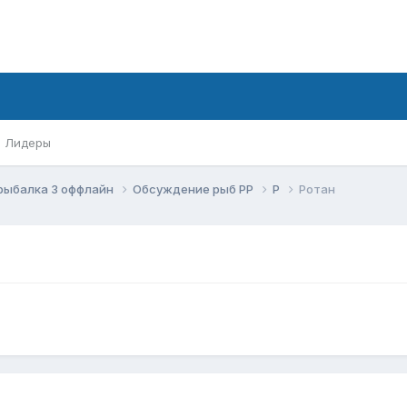
Лидеры
 рыбалка 3 оффлайн
Обсуждение рыб РР
Р
Ротан