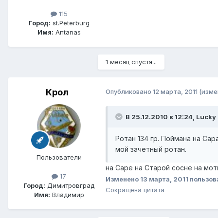
115
Город:
st.Peterburg
Имя:
Antanas
1 месяц спустя...
Крол
Опубликовано
12 марта, 2011
(изме
В 25.12.2010 в 12:24, Lucky
Ротан 134 гр. Поймана на Сар
мой зачетный ротан.
Пользователи
на Саре на Старой сосне на мот
17
Изменено
13 марта, 2011
пользов
Город:
Димитровград
Сокращена цитата
Имя:
Владимир