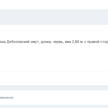
 лока Деболовский омут, донка, червь, яма 2,86 м. с правой ст
зменено)