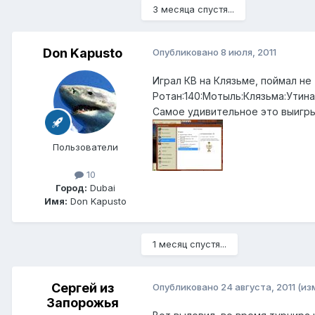
3 месяца спустя...
Don Kapusto
Опубликовано
8 июля, 2011
Играл КВ на Клязьме, поймал не
Ротан:140:Мотыль:Клязьма:Утиная
Самое удивительное это выигры
Пользователи
10
Город:
Dubai
Имя:
Don Kapusto
1 месяц спустя...
Сергей из
Опубликовано
24 августа, 2011
(из
Запорожья