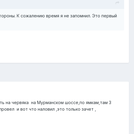
 стороны. К сожалению время я не запомнил. Это первый
ать на червяка на Мурманском шоссе,по ямкам,там 3
провел и вот что наловил ,это только зачет ,