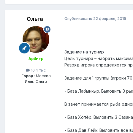
Ольга
Опубликовано
22 февраля, 2015
Задание на турнир
Цель турнира – набрать максим
Арбитр
Разряд игрока определяется пр
10.4 тыс
Город:
Москва
Задание для 1 группы (игроки 70
Имя:
Ольга
- База Лабынкыр. Выловить 3 ры
В зачет принимается рыба одног
- База Хопёр. Выловить 3 Сазан
- База Дав Лэйк. Выловить все в