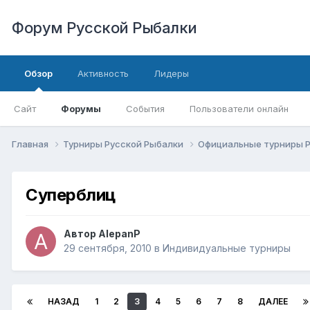
Форум Русской Рыбалки
Обзор
Активность
Лидеры
Сайт
Форумы
События
Пользователи онлайн
Главная
Турниры Русской Рыбалки
Официальные турниры 
Суперблиц
Автор
AlepanP
29 сентября, 2010
в
Индивидуальные турниры
НАЗАД
1
2
3
4
5
6
7
8
ДАЛЕЕ