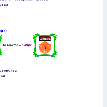
ства
яда)
3е место -
рипус
астерства
тва