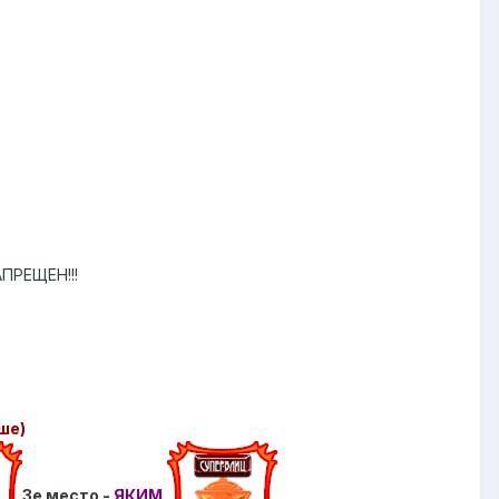
ПРЕЩЕН!!!
ше)
3е место -
ЯКИМ