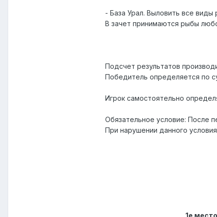
- База Урал. Выловить все виды 
В зачет принимаются рыбы любо
Подсчет результатов производи
Победитель определяется по су
Игрок самостоятельно определя
Обязательное условие: После п
При нарушении данного условия
1е место