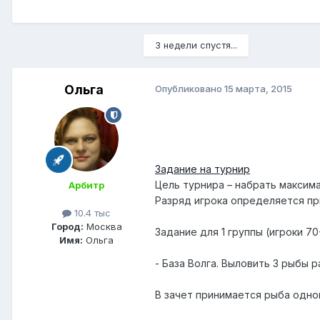
3 недели спустя...
Ольга
Опубликовано
15 марта, 2015
Задание на турнир
Цель турнира – набрать максим
Арбитр
Разряд игрока определяется пр
10.4 тыс
Город:
Москва
Задание для 1 группы (игроки 70
Имя:
Ольга
- База Волга. Выловить 3 рыбы р
В зачет принимается рыба одног