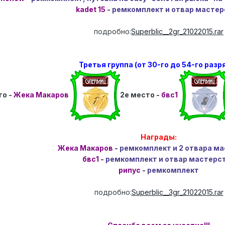
kadet 15
-
ремкомплект и отвар мастер
подробно:
Superblic__2gr_21022015.rar
Третья группа (от 30-го до 54-го разр
то -
Жека Макаров
2е место -
бвс1
Награды:
Жека Макаров
-
ремкомплект и 2 отвара м
бвс1
-
ремкомплект и отвар мастерс
рипус
-
ремкомплект
подробно:
Superblic__3gr_21022015.rar