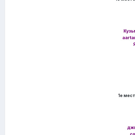
Кузь
aart
1е мест
джи
c