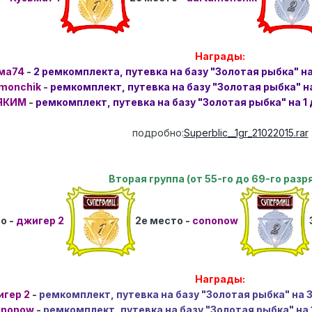
Награды:
ма74
-
2 ремкомплекта, путевка на базу "Золотая рыбка" на
amonchik
-
ремкомплект, путевка на базу "Золотая рыбка" н
ЯКИМ
-
ремкомплект, путевка на базу "Золотая рыбка" на 1
подробно:
Superblic__1gr_21022015.rar
Вторая группа (от 55-го до 69-го разр
о -
джигер 2
2е место -
cononow
Награды:
гер 2
-
ремкомплект, путевка на базу "Золотая рыбка" на 
ononow
-
ремкомплект, путевка на базу "Золотая рыбка" на 