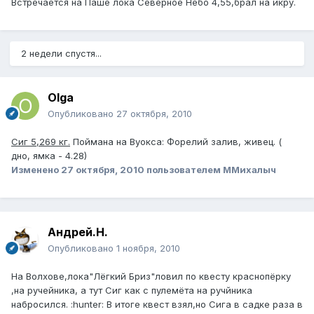
Встречается на Паше лока Северное Небо 4,55,брал на икру.
2 недели спустя...
Olga
Опубликовано
27 октября, 2010
Сиг 5,269 кг.
Поймана на Вуокса: Форелий залив, живец. (
дно, ямка - 4.28)
Изменено
27 октября, 2010
пользователем ММихалыч
Андрей.Н.
Опубликовано
1 ноября, 2010
На Волхове,лока"Лёгкий Бриз"ловил по квесту краснопёрку
,на ручейника, а тут Сиг как с пулемёта на ручйника
набросился. :hunter: В итоге квест взял,но Сига в садке раза в