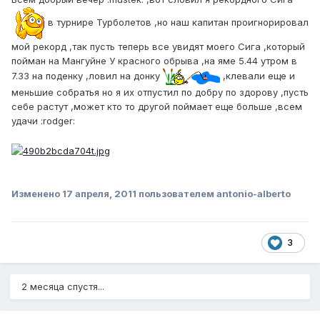
в турнире Турболетов ,но наш капитан проигнорировал
мой рекорд ,так пусть теперь все увидят моего Сига ,который
пойман на Мангуйне У красного обрыва ,на яме 5.44 утром в
7.33 на поденку ,ловил на донку
,клевали еще и
меньшие собратья но я их отпустил по добру по здорову ,пусть
себе растут ,может кто то другой поймает еще больше ,всем
удачи :rodger:
Изменено
17 апреля, 2011
пользователем antonio-alberto
3
2 месяца спустя...