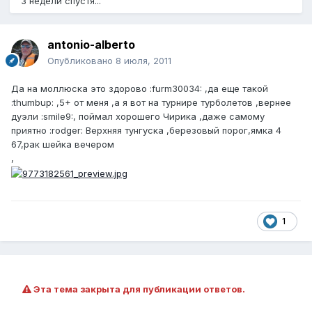
3 недели спустя...
antonio-alberto
Опубликовано
8 июля, 2011
Да на моллюска это здорово :furm30034: ,да еще такой
:thumbup: ,5+ от меня ,а я вот на турнире турболетов ,вернее
дуэли :smile9:, поймал хорошего Чирика ,даже самому
приятно :rodger: Верхняя тунгуска ,березовый порог,ямка 4
67,рак шейка вечером
,
1
Эта тема закрыта для публикации ответов.