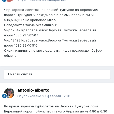
Чир хорошо ловится на Верхней Тунгуске на березовом
пороге. Три удочки закидываю в самый вверх в ямки
5.16,5.07,5.17. на крабовое мясо.
Попадаются такие экземпляры:
Чир:12549:Крабовое мясо:Верхняя Тунгуска:Берёзовый
порог:1086:21-50:507
Чир:13492:Крабовое мясо:Верхняя Тунгуска:Берёзовый
порог:1086:22-10:516
Скрин извините не могу сделать, пишет поврежден буфер
обмена
1 месяц спустя...
antonio-alberto
Опубликовано
27 февраля, 2011
Во время турнира турболетов на Верхней Тунгуске лока
Березовый порог поймал вот такого Чира на ямке 4.80 в 6.30